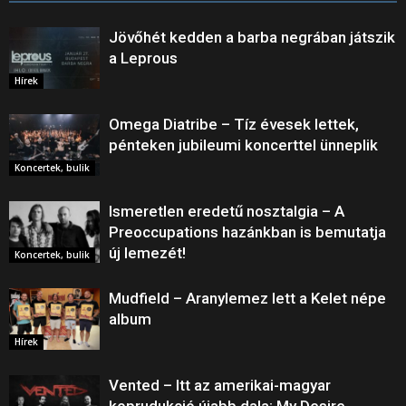
Jövőhét kedden a barba negrában játszik
a Leprous
Hírek
Omega Diatribe – Tíz évesek lettek,
pénteken jubileumi koncerttel ünneplik
Koncertek, bulik
Ismeretlen eredetű nosztalgia – A
Preoccupations hazánkban is bemutatja
új lemezét!
Koncertek, bulik
Mudfield – Aranylemez lett a Kelet népe
album
Hírek
Vented – Itt az amerikai-magyar
koprudukció újabb dala: My Desire