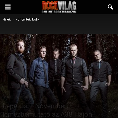
Rockvilág.hu
Hírek
Koncertek, bulik
online
rockmagazin
Hírek
Koncertek, bulik
Leprous – Novemberi
lemezbemutató az A38 Hajón