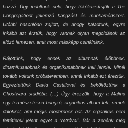
hozzá. Úgy indultunk neki, hogy tökéletesítsjük a The
Congregationt jellemző hangzást és munkamódszert.
Utóbbi hasonlóan zajlott, de ahogy haladtunk, egyre
inkább azt érztük, hogy vannak olyan megoldások az
előző lemezen, amit most másképp csinálnánk.
Rájöttünk, hogy ennek az albumnak élőbbnek,
dinamikusabbnak és organikusabbnak kell lennie. Minél
tovább voltunk próbateremben, annál inkább ezt éreztük.
Egyeztettünk David Castilloval és beköltöztünk a
Ghostward stúdióba. (…) Úgy érezzük, hogy a Malina
egy természetesen hangzó, organikus album lett, remek
dalokkal, ami mégis modernnek hat. Az organikus nem
feltétlenül jelent egyet a ‘retróval’. Bár a zenénk még