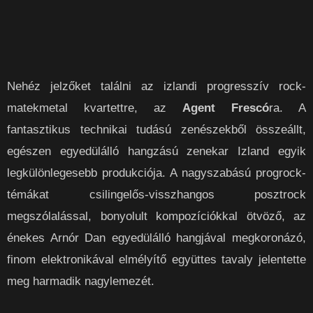
Nehéz jelzőket találni az izlandi progresszív rock-
matekmetal kvartettre, az
Agent Frescó
ra. A
fantasztikus technikai tudású zenészekből összeállt,
egészen egyedülálló hangzású zenekar Izland egyik
legkülönlegesebb produkciója. A nagyszabású progrock-
témákat csilingelős-visszhangos posztrock
megszólalással, bonyolult kompozíciókkal ötvöző, az
énekes Arnór Dan egyedülálló hangjával megkoronázó,
finom elektronikával elmélyítő együttes tavaly jelentette
meg harmadik nagylemezét.