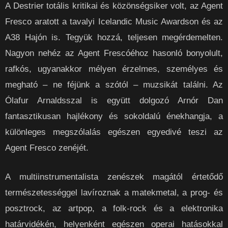
A Destrier totális kritikai és közönségsiker volt, az Agent
Fresco aratott a tavalyi Icelandic Music Awardson és az
A38 Hajón is. Tegyük hozzá, teljesen megérdemelten.
Nagyon nehéz az Agent Frescóéhoz hasonló bonyolult,
rafkós, ugyanakkor mélyen érzelmes, személyes és
megható ‒ ne féjünk a szótól ‒ muzsikát találni. Az
Ólafur Arnaldsszal is együtt dolgozó Arnór Dan
fantasztikusan hajlékony és sokoldalú énekhangja, a
különleges megszólalás egészen egyedivé teszi az
Agent Fresco zenéjét.
A multiinstrumentalista zenészek magától értetődő
természetességgel lavíroznak a matekmetal, a prog- és
posztrock, az artpop, a folk-rock és a elektronika
határvidékén, helyenként egészen operai hatásokkal