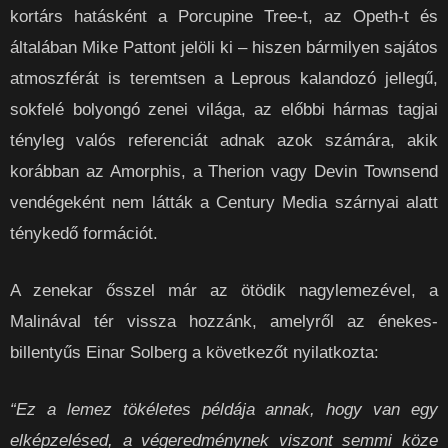
kortárs hatásként a Porcupine Tree-t, az Opeth-t és
általában Mike Pattont jelöli ki – hiszen bármilyen sajátos
atmoszférát is teremtsen a Leprous kalandozó jellegű,
sokfelé bolyongó zenei világa, az előbbi hármas tagjai
tényleg valós referenciát adnak azok számára, akik
korábban az Amorphis, a Therion vagy Devin Townsend
vendégeként nem látták a Century Media szárnyai alatt
ténykedő formációt.
A zenekar ősszel már az ötödik nagylemezével, a
Malinával tér vissza hozzánk, amelyről az énekes-
billentyűs Einar Solberg a következőt nyilatkozta:
“Ez a lemez tökéletes példája annak, hogy van egy
elképzelésed, a végeredménynek viszont semmi köze