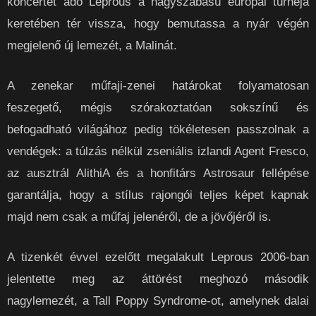
koncertet adó Leprous a nagyszabású európai turnéja
keretében tér vissza, hogy bemutassa a nyár végén
megjelenő új lemezét, a Malinát.
A zenekar műfaji-zenei határokat folyamatosan
feszegető, mégis szórakoztatóan sokszínű és
befogadható világához pedig tökéletesen passzolnak a
vendégek: a túlzás nélkül zseniális izlandi Agent Fresco,
az ausztrál AlithiA és a honfitárs Astrosaur fellépése
garantálja, hogy a stílus rajongói teljes képet kapnak
majd nem csak a műfaj jelenéről, de a jövőjéről is.
A tizenkét évvel ezelőtt megalakult Leprous 2006-ban
jelentette meg az áttörést meghozó második
nagylemezét, a Tall Poppy Syndrome-ot, amelynek dalai