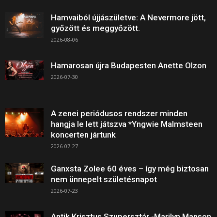
Hamvaiból újjászületve: A Nevermore jött,
győzött és meggyőzött.
2026-08-06
Hamarosan újra Budapesten Anette Olzon
2026-07-30
A zenei periódusos rendszer minden
hangja le lett játszva *Yngwie Malmsteen
koncerten jártunk
2026-07-27
Ganxsta Zolee 60 éves – így még biztosan
nem ünnepelt születésnapot
2026-07-23
Antik Krisztus Szupersztár -Marilyn Manson