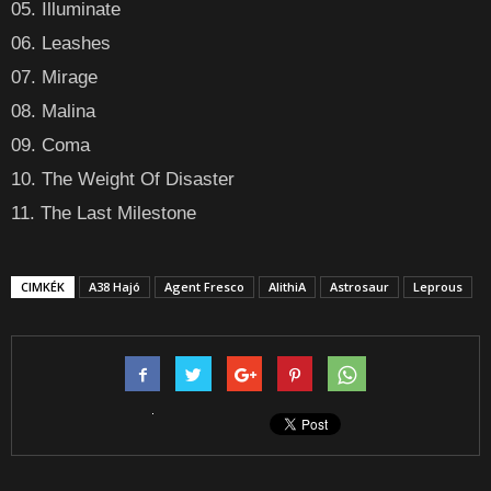
05. Illuminate
06. Leashes
07. Mirage
08. Malina
09. Coma
10. The Weight Of Disaster
11. The Last Milestone
CIMKÉK
A38 Hajó
Agent Fresco
AlithiA
Astrosaur
Leprous