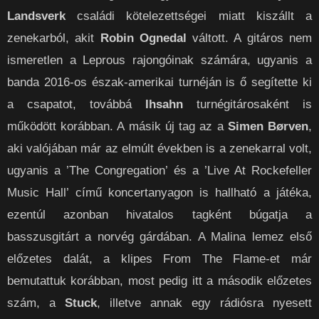
Landsverk
családi kötelezettségei miatt kiszállt a
zenekarból, akit
Robin Ognedal
váltott. A gitáros nem
ismeretlen a Leprous rajongóinak számára, ugyanis a
banda 2016-os észak-amerikai turnéján is ő segítette ki
a csapatot, továbbá
Ihsahn
turnégitárosaként is
működött korábban. A másik új tag az a
Simen Børven
,
aki valójában már az elmúlt években is a zenekarral volt,
ugyanis a ’The Congregation’ és a ’Live At Rockefeller
Music Hall’ című koncertanyagon is hallható a játéka,
ezentúl azonban hivatalos tagként búgatja a
basszusgitárt a norvég gárdában. A Malina lemez első
előzetes dalát, a klipes From The Flame-et már
bemutattuk korábban, most pedig itt a második előzetes
szám, a
Stuck
, illetve annak egy rádiósra nyesett