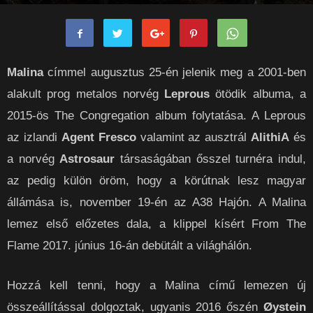
rockpanorama
-
2017-08-02
0
Malina
címmel augusztus 25-én jelenik meg a 2001-ben
alakult prog metalos norvég
Leprous
ötödik albuma, a
2015-ös The Congregation album folytatása. A Leprous
az izlandi
Agent Fresco
valamint az ausztrál
AlithiA
és
a norvég
Astrosaur
társaságában ősszel turnéra indul,
az pedig külön öröm, hogy a körútnak lesz magyar
állámása is, november 19-én az A38 Hajón. A Malina
lemez első előzetes dala, a klippel kísért From The
Flame 2017. június 16-án debütált a világhálón.
Hozzá kell tenni, hogy a Malina című lemezen új
összeállítással dolgoztak, ugyanis 2016 őszén
Øystein