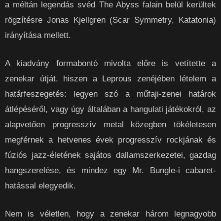
a méltán legendás svéd The Abyss falain belül kerültek
rögzítésre Jonas Kjellgren (Scar Symmetry, Katatonia)
irányítása mellett.
A kiadvány formabontó mivolta előre is vetítette a
zenekar útját, hiszen a Leprous zenéjében lételem a
határfeszegetés: legyen szó a műfaji-zenei határok
átlépéséről, vagy úgy általában a hangulati játékokról, az
alapvetően progresszív metal közegben tökéletesen
megférnek a hetvenes évek progresszív rockjának és
fúziós jazz-életének sajátos dallamszerkezetei, gazdag
hangszerelése, és mindez egy Mr. Bungle-i cabaret-
hatással elegyedik.
Nem is véletlen, hogy a zenekar három legnagyobb