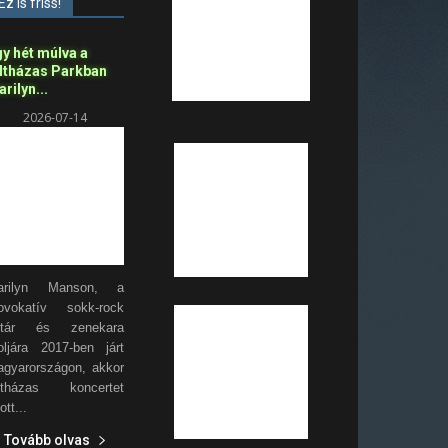
Ez is friss!
y hét múlva a
eltházas Parkban
rilyn...
2026-07-14
arilyn Manson, a
ovokatív sokk-rock
ztár és zenekara
oljára 2017-ben járt
gyarországon, akkor
eltházas koncertet
ott...
Tovább olvas