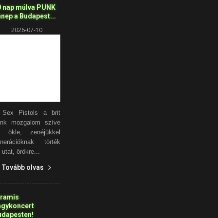
0 nap múlva PUNK
nep a Budapest...
2026-07-10
Sex Pistols a brit
unk mozgalom szíve
s ökle, zenéjükkel
nerációknak törték
 utat, örökre...
Tovább olvas
iramis
agykoncert
udapesten!