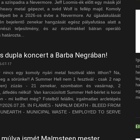
a színpadra a Nevermore. Jeff Loomis-ék előtt egy másik jól
t heavy metal gépezet, a svéd Wolf is fellép majd. Komoly
 lépett be a 2026-os évbe a Nevermore. Az újjáalakulását
n bejelentő zenekar hangzását egész pályafutása alatt a
enészi teljesítmény, és az érzelmekkel bátran operáló
 határozta...
is dupla koncert a Barba Negrában!
I
6-07-17
sz
nincs egy komoly nyári metal fesztivál idén itthon? Na,
h
le
meg a sörünke!! A Summer Hell nem 1 fesztivál - csak 2 nap
ha
elen) zúzás - 21 zenekar, szombaton és vasárnap, 2
e
 átfedés nélkül! Van karcsúsított Summer Hell‑bérlet is korai
mé
 - mi kellhet még? Fotelből felállni, irgalmatlan arcletépés
ik!!2026.07.25. IN FLAMES - NAPALM DEATH - BLEED FROM
- UNEARTH - MUNICIPAL WASTE - EMPLOYED TO SERVE
El
 múlva ismét Malmsteen mester