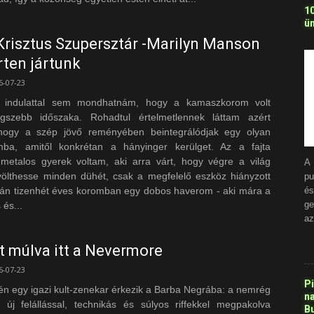
1
ün
Krisztus Szupersztár -Marilyn Manson
ten jártunk
6-07-23
b indulattal sem mondhatnám, hogy a kamaszkorom volt
gszebb időszaka. Rohadtul értelmetlennek láttam azért
hogy a szép jövő reményében beintegrálódjak egy olyan
mba, amitől konkrétan a hányinger kerülget. Az a fajta
metalos gyerek voltam, aki arra várt, hogy végre a világ
A 
ölthesse minden dühét, csak a megfelelő eszköz hiányzott
p
tán tizenhét éves koromban egy dobos haverom - aki mára a
é
ge
 és...
az
t múlva itt a Nevermore
6-07-23
P
én egy igazi kult-zenekar érkezik a Barba Negrába: a nemrég
n
tt új felállással, technikás és súlyos riffekkel megpakolva
B