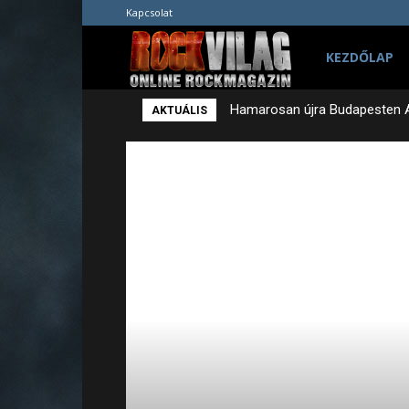
Kapcsolat
Rockvilág.hu
KEZDŐLAP
Hamarosan újra Budapesten 
AKTUÁLIS
online
rockmagazin