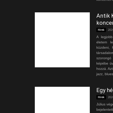
Antik 
koncer
202
Hírek
A legjob
életem le
küzdeni, 
társadalo
szorongó 
képébe üv
hozzá. Az
jazz, blues
Egy hé
202
Hírek
Július vég
bejelente