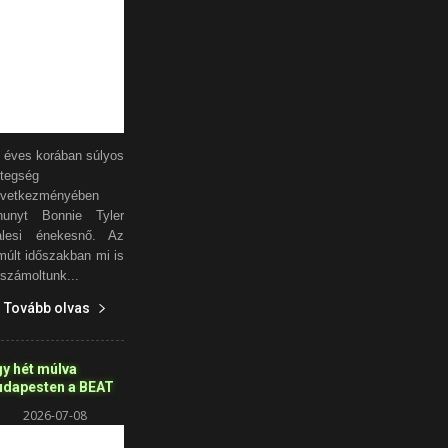
 éves korában súlyos
tegség
övetkezményében
hunyt Bonnie Tyler
alesi énekesnő. Az
múlt időszakban mi is
számoltunk...
Tovább olvas
y hét múlva
udapesten a BEAT
2026-07-08