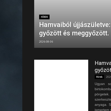
HÍREK
Hamvaiból újjászületve:
győzött és meggyőzött.
2026-08-06
Hamvai
győzöt
202
Hírek
Ugyan so
birtokomb
pörgetek
szerkeszt
anyaga. S
ismertem 