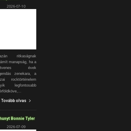
2026-07-10
gazán ritkaságnak
ámít manapság, ha a
etvenes évek
gendás zenekara, a
zai rocktörténelem
gyik legfontosabb
rföldköve,...
Tovább olvas
hunyt Bonnie Tyler
2026-07-09