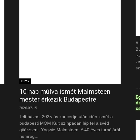
A 
B
ik
ze
sz
Hírek
10 nap múlva ismét Malmsteen
Eg
mester érkezik Budapestre
d
2026-07-15
cs
Telt házas, 2025-ös koncertje után idén ismét a
budapesti MOM Kult színpadán lép fel a svéd
gitárzseni, Yngwie Malmsteen. A 40 éves turnéjáról
nemrég...