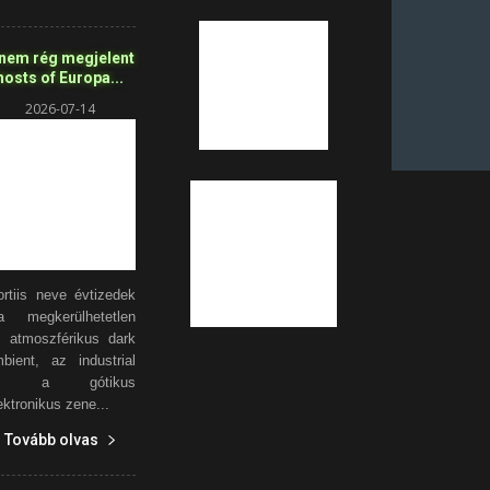
 nem rég megjelent
osts of Europa...
2026-07-14
rtiis neve évtizedek
a megkerülhetetlen
 atmoszférikus dark
bient, az industrial
s a gótikus
ektronikus zene...
Tovább olvas