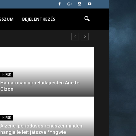
SSZUM
BEJELENTKEZÉS
HÍREK
Hamarosan újra Budapesten Anette
Olzon
HÍREK
A zenei periódusos rendszer minden
hangja le lett játszva *Yngwie