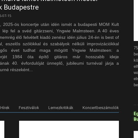
k Budapestre
6-07-15
s, 2025-ös koncertje után idén ismét a budapesti MOM Kult
 lép fel a svéd gitárzseni, Yngwie Malmsteen. A 40 éves
 nemrég élő felvételt kiadó zenész idén július 24-én is best of
l, eszelős szólókkal és szabályok nélküli improvizációkkal
75
örgős évet tudhat maga mögött Yngwie Malmsteen: a
be
rierjét 1984 óta építő gitáros már hosszabb ideje
k
sának 40. évfordulóját ünneplő, jubileumi turnéval járja a
el
turné részeként...
w
el
be
Hírek
Fesztiválok
Lemezkritikák
Koncertbeszámolók
Eg
B