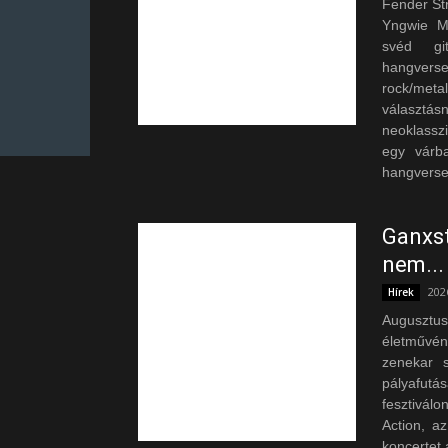
Fender Str
Yngwie Ma
svéd git
hangvers
rock/meta
választá
neoklassz
egy várb
hangversen
Ganxst
nem...
202
Hírek
Augusztu
életművé
zenekar 
pályafutá
fesztivál
Action, a
koncertet 