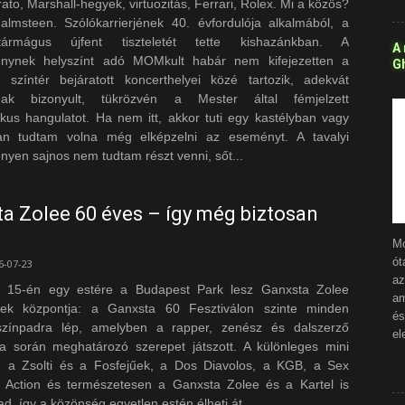
ato, Marshall-hegyek, virtuozitás, Ferrari, Rolex. Mi a közös?
lmsteen. Szólókarrierjének 40. évfordulója alkalmából, a
ármágus újfent tiszteletét tette kishazánkban. A
A
enynek helyszínt adó MOMkult habár nem kifejezetten a
Gh
l színtér bejáratott koncerthelyei közé tartozik, adekvát
snak bizonyult, tükrözvén a Mester által fémjelzett
ikus hangulatot. Ha nem itt, akkor tuti egy kastélyban vagy
an tudtam volna még elképzelni az eseményt. A tavalyi
yen sajnos nem tudtam részt venni, sőt...
a Zolee 60 éves – így még biztosan
Mo
ót
6-07-23
az
s 15-én egy estére a Budapest Park lesz Ganxsta Zolee
am
nek központja: a Ganxsta 60 Fesztiválon szinte minden
é
színpadra lép, amelyben a rapper, zenész és dalszerző
el
sa során meghatározó szerepet játszott. A különleges mini
on a Zsolti és a Fosfejűek, a Dos Diavolos, a KGB, a Sex
z Action és természetesen a Ganxsta Zolee és a Kartel is
ad, így a közönség egyetlen estén élheti át...