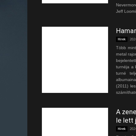
Nevermore-
Jeff Loomi
Hamar
202
Hírek
Több mint
metal raj
bejelente
turnéja a 
turné tel
albumaina
(2011) le
számíthatn
A zene
le lett
202
Hírek