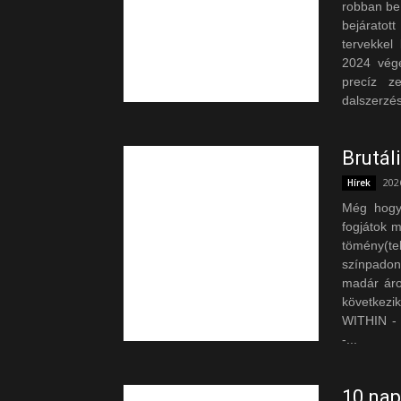
robban be 
bejáratot
tervekkel
2024 végé
precíz z
dalszerzés
Brutál
202
Hírek
Még hogy 
fogjátok 
tömény(t
színpadon,
madár áron
következ
WITHIN 
-...
10 nap