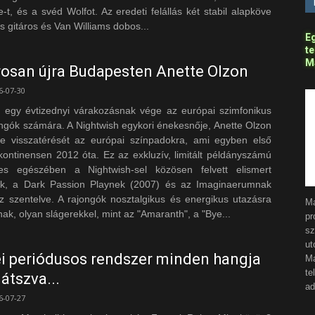
t, és a svéd Wolfot. Az eredeti felállás két stabil alapköve
s gitáros és Van Williams dobos...
Eg
t
Ma
osan újra Budapesten Anette Olzon
6-07-30
 egy évtizednyi várakozásnak vége az európai szimfonikus
ongók számára. A Nightwish egykori énekesnője, Anette Olzon
tte visszatérését az európai színpadokra, ami egyben első
kontinensen 2012 óta. Ez az exkluzív, limitált példányszámú
jes egészében a Nightwish-sel közösen felvett elismert
k, a Dark Passion Playnek (2007) és az Imaginaerumnak
sz szentelve. A rajongók nosztalgikus és energikus utazásra
M
ak, olyan slágerekkel, mint az "Amaranth", a "Bye...
pr
s
ut
i periódusos rendszer minden hangja
Ma
t
 játszva...
ad
6-07-27