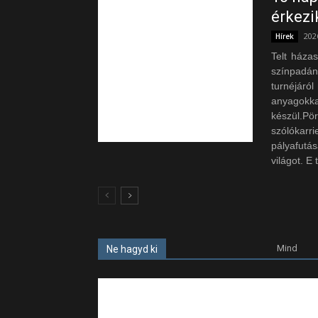
érkezi
202
Hírek
Telt háza
színpadán
turnéjáról
anyagokka
készül.P
szólókar
pályafutá
világot. E 
Mind
Ne hagyd ki