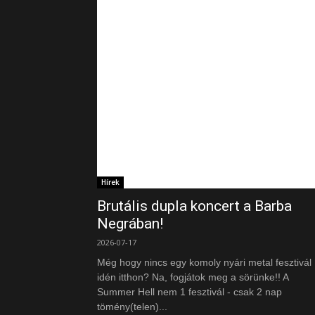
Hírek
Brutális dupla koncert a Barba
Negrában!
2026-07-17
Még hogy nincs egy komoly nyári metal fesztivál
idén itthon? Na, fogjátok meg a sörünke!! A
Summer Hell nem 1 fesztivál - csak 2 nap
tömény(telen)...