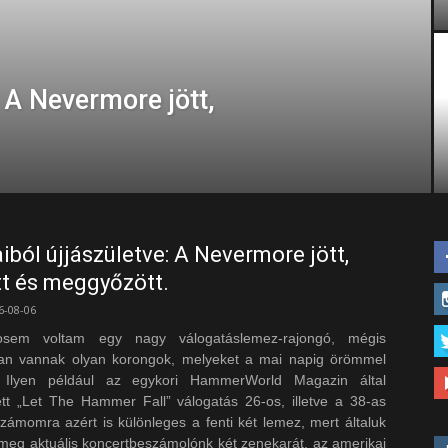
 A Nevermore jött,
ból újjászületve: A Nevermore jött,
t és meggyőzött.
6-08-06
sem voltam egy nagy válogatáslemez-rajongó, mégis
an vannak olyan korongok, melyeket a mai napig örömmel
. Ilyen például az egykori HammerWorld Magazin által
ett „Let The Hammer Fall” válogatás 26-os, illetve a 38-as
zámomra azért is különleges a fenti két lemez, mert általuk
meg aktuális koncertbeszámolónk két zenekarát, az amerikai