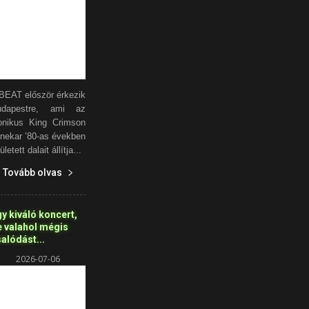
BEAT először érkezik
udapestre, ami az
onikus King Crimson
nekar ’80-as években
ületett dalait állítja...
Tovább olvas
y kiváló koncert,
e valahol mégis
alódást...
2026-07-06