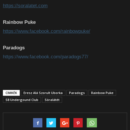
https://soralatet.com
Rainbow Puke
https://www.facebook.com/rainbowpuke/
Paradogs
https://www.facebook.com/paradogs77/
CIMKÉK
Eresz Alá Szorult Uborka
Paradogs
Rainbow Puke
S8 Undergound Club
Söralátét