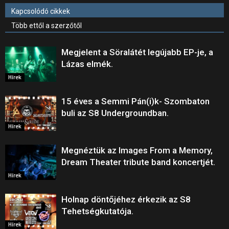
Kapcsolódó cikkek
Több ettől a szerzőtől
Megjelent a Söralátét legújabb EP-je, a
Lázas elmék.
Hírek
15 éves a Semmi Pán(i)k- Szombaton
buli az S8 Undergroundban.
Hírek
Megnéztük az Images From a Memory,
Dream Theater tribute band koncertjét.
Hírek
Holnap döntőjéhez érkezik az S8
Tehetségkutatója.
Hírek