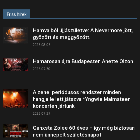
Friss hírek
Hamvaiból újjászületve: A Nevermore jött,
győzött és meggyőzött.
2026-08-06
Hamarosan újra Budapesten Anette Olzon
2026-07-30
A zenei periódusos rendszer minden
hangja le lett játszva *Yngwie Malmsteen
koncerten jártunk
2026-07-27
Ganxsta Zolee 60 éves – így még biztosan
nem ünnepelt születésnapot