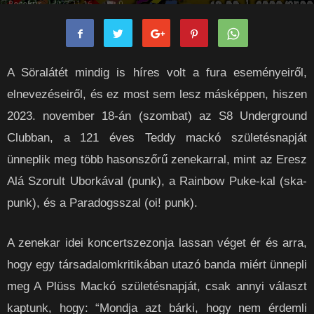
Pocokur
-
2023-11-16
0
A Söralátét mindig is híres volt a fura eseményeiről,
elnevezéseiről, és ez most sem lesz másképpen, hiszen
2023. november 18-án (szombat) az S8 Underground
Clubban, a 121 éves Teddy mackó születésnapját
ünneplik meg több hasonszőrű zenekarral, mint az Eresz
Alá Szorult Uborkával (punk), a Rainbow Puke-kal (ska-
punk), és a Paradogsszal (oi! punk).
A zenekar idei koncertszezonja lassan véget ér és arra,
hogy egy társadalomkritikában utazó banda miért ünnepli
meg A Plüss Mackó születésnapját, csak annyi választ
kaptunk, hogy: “Mondja azt bárki, hogy nem érdemli