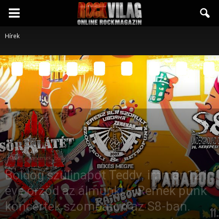
Rockvilág.hu
Hírek
online
rockmagazin
Hírek
Koncertek, bulik
Boldog szülinapot Teddy, immár 121
éve őrzöd az álmunk! – Remek punk
koncertek szombaton az S8-ban.