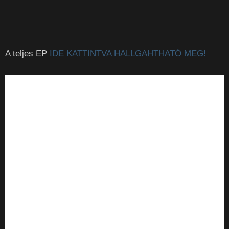
A teljes EP
IDE KATTINTVA HALLGAHTHATÓ MEG!