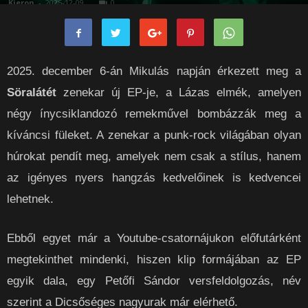
Kieron
-
2025-12-09
0
2025. december 6-án Mikulás napján érkezett meg a
Söralátét
zenekar új EP-je, a Lázas elmék, amelyen
négy ínycsiklandozó remekművel bombázzák meg a
kíváncsi füleket. A zenekar a punk-rock világában olyan
húrokat pendít meg, amelyek nem csak a stílus, hanem
az igényes nyers hangzás kedvelőinek is kedvencei
lehetnek.
Ebből egyet már a Youtube-csatornájukon előfutárként
megtekinthet mindenki, hiszen klip formájában az EP
egyik dala, egy Petőfi Sándor versfeldolgozás, név
szerint a Dicsőséges nagyurak már elérhető.