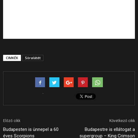
CIMKÉK
Söralátét
Előző cikk
Következő cikk
Budapesten is ünnepel a 60
Budapestre is ellátogat a
éves Scorpions
supergroup – King Crimson