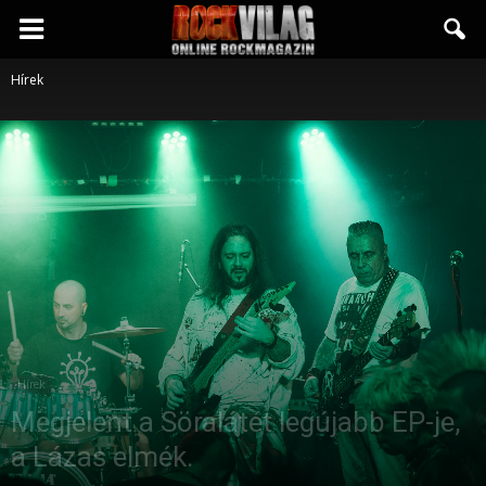
Rockvilág.hu
Hírek
online
rockmagazin
Hírek
Megjelent a Söralátét legújabb EP-je,
a Lázas elmék.