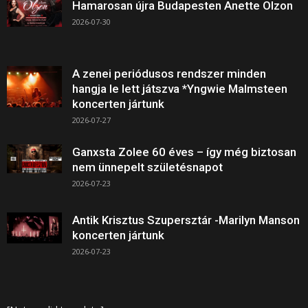
Hamarosan újra Budapesten Anette Olzon
2026-07-30
A zenei periódusos rendszer minden
hangja le lett játszva *Yngwie Malmsteen
koncerten jártunk
2026-07-27
Ganxsta Zolee 60 éves – így még biztosan
nem ünnepelt születésnapot
2026-07-23
Antik Krisztus Szupersztár -Marilyn Manson
koncerten jártunk
2026-07-23