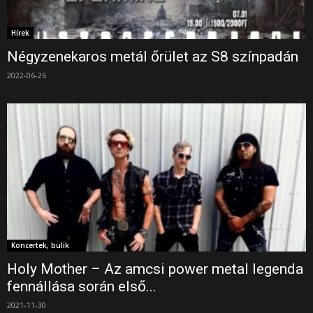
Hírek
Négyzenekaros metál őrület az S8 színpadán
2022-06-26
Koncertek, bulik
Holy Mother – Az amcsi power metal legenda
fennállása során első...
2021-11-30