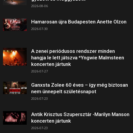
2026-08-06
Hamarosan újra Budapesten Anette Olzon
2026-07-30
A zenei periódusos rendszer minden
hangja le lett játszva *Yngwie Malmsteen
koncerten jártunk
2026-07-27
Ganxsta Zolee 60 éves – így még biztosan
nem ünnepelt születésnapot
2026-07-23
Antik Krisztus Szupersztár -Marilyn Manson
koncerten jártunk
2026-07-23