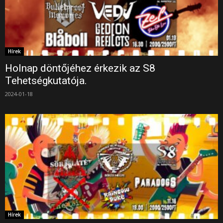
Hírek
Holnap döntőjéhez érkezik az S8
Tehetségkutatója.
2024-01-18
Hírek