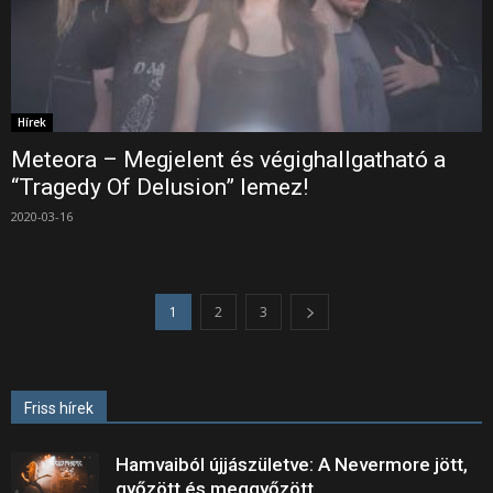
Hírek
Meteora – Megjelent és végighallgatható a
“Tragedy Of Delusion” lemez!
2020-03-16
1
2
3
Friss hírek
Hamvaiból újjászületve: A Nevermore jött,
győzött és meggyőzött.