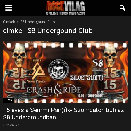
Rockvilág.hu
Cimkék
S8 Undergound Club
címke : S8 Undergound Club
online
rockmagazin
Hírek
15 éves a Semmi Pán(i)k- Szombaton buli az
S8 Undergroundban.
2025-02-20