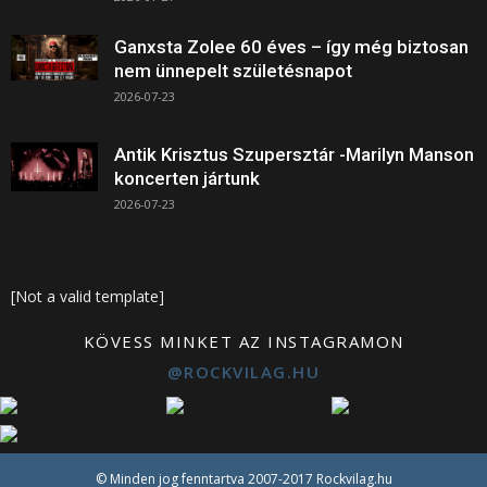
Ganxsta Zolee 60 éves – így még biztosan
nem ünnepelt születésnapot
2026-07-23
Antik Krisztus Szupersztár -Marilyn Manson
koncerten jártunk
2026-07-23
[Not a valid template]
KÖVESS MINKET AZ INSTAGRAMON
@ROCKVILAG.HU
© Minden jog fenntartva 2007-2017 Rockvilag.hu