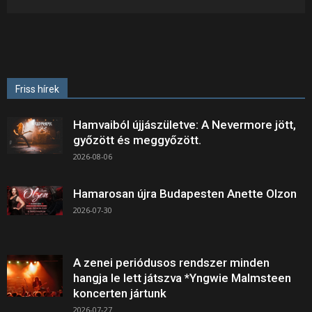
Friss hírek
Hamvaiból újjászületve: A Nevermore jött,
győzött és meggyőzött.
2026-08-06
Hamarosan újra Budapesten Anette Olzon
2026-07-30
A zenei periódusos rendszer minden
hangja le lett játszva *Yngwie Malmsteen
koncerten jártunk
2026-07-27