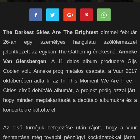
rockpanorama
-
2021-03-03
0
The Darkest Skies Are The Brightest
címmel február
26-án egy személyes hangulatú szólólemezzel
jelentkezett az egykori The Gathering énekesnő,
Anneke
Van Giersbergen
. A 11 dalos album producere Gijs
Coolen volt. Anneke prog metalos csapata, a Vuur 2017
októberében adta ki az In This Moment We Are Free –
Cities című debütáló albumát, a projekt pedig azzal járt,
hogy minden megtakarítását a debütáló albumukra és a
koncertekre költötte el.
Az első turnéjuk befejezése után rájött, hogy a Vuur
fenntartása még további pénzügyi kockázatokkal járna.