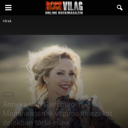
Rockvilág.hu
Hírek
online
rockmagazin
Hírek
Anneke Van Giersbergen –
Magánéletének viharos időszakát
dalokban tárta elénk