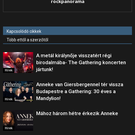
rockpanorama
Kapcsolódó cikkek
Több ettől a szerzőtől
A metál királynője visszatért régi
birodalmába- The Gathering koncerten
jártunk!
Hírek
Anneke van Giersbergennel tér vissza
Budapestre a Gathering: 30 éves a
Mandylion!
Hírek
Mához három hétre érkezik Anneke
Hírek