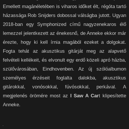
Emellett magánéletében is viharos időket élt, régóta tartó
házassága Rob Snijders dobossal válságba jutott. Ugyan
2018-ban egy Symphonized című nagyzenekaros élő
lemezzel jelentkezett az énekesnő, de Anneke ekkor már
érezte, hogy ki kell írnia magából ezeket a dolgokat.
Fogta tehát az akusztikus gitárját meg az alapvető
felvételi kellékeit, és elvonult egy erdő közeli apró házba,
szülővárosában, Eindhovenben. Az új szólóalbumon
személyes érzéseit foglalta dalokba, akusztikus
gitárokkal, vonósokkal, fúvósokkal, perkával. A
megjelenés örömére most az
I Saw A Car
t klipesítette
Anneke.