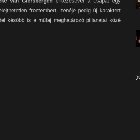
eke van Giersbergen
érkezésével a csapat egy
ejthetetlen frontembert, zenéje pedig új karaktert
del később is a műfaj meghatározó pillanatai közé
[N