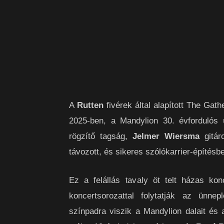
A
Rutten
fivérek által alapított The Gath
2025-ben, a Mandylion 30. évfordulós 
rögzítő tagság,
Jelmer Wiersma
gitár
távozott, és sikeres szólókarrier-építésb
Ez a felállás tavaly öt telt házas kon
koncertsorozattal folytatják az ünne
színpadra viszik a Mandylion dalait és