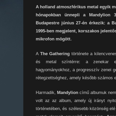
A holland atmoszférikus metal egyik 
hónapokban ünnepli a Mandylion 30
Budapestre június 27-én érkezik: a B
1995-ben megjelent, korszakos jelentő
mikrofon mögött.
A
The Gathering
története a kilencvene
és metal színtérre: a zenekar eg
hagyományokhoz, a progresszív zenei g
rétegzettséghez, amely később számos el
Harmadik,
Mandylion
című albumuk nem 
volt az az album, amely új irányt nyit
történetében, és szélesebb közönség elé 