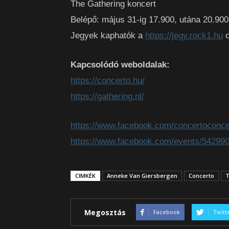
The Gathering koncert
Belépő: május 31-ig 17.900, utána 20.900
Jegyek kaphatók a
https://jegy.rock1.hu
o
Kapcsolódó weboldalak:
https://concerto.hu/
https://gathering.nl/
https://www.facebook.com/concertoconce
https://www.facebook.com/events/54299
CIMKÉK
Anneke Van Giersbergen
Concerto
T
Megosztás
Facebook
Twitt