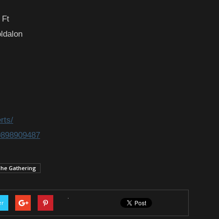
 Ft
ldalon
rts/
0898909487
he Gathering
er