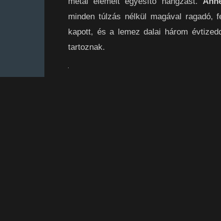
metal elemeit egyesítő hangzást.
Ann
minden túlzás nélkül magával ragadó, fel
kapott, és a lemez dalai három évtized
tartoznak.