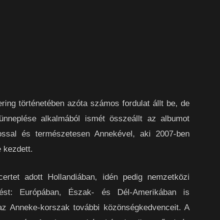
ering történetében azóta számos fordulat állt be, de
ünneplése alkalmából ismét összeállt az albumot
ossal és természetesen Annekével, aki 2007-ben
e kezdett.
certet adott Hollandiában, idén pedig nemzetközi
plést: Európában, Észak- és Dél-Amerikában is
 az Anneke-korszak további közönségkedvenceit. A