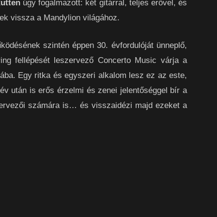
utten
úgy fogalmazott: két gitárral, teljes erővel, és
nek vissza a Mandylion világához.
űködésének szintén éppen 30. évfordulóját ünneplő,
ring fellépését leszervező Concerto Music várja a
rába. Egy ritka és egyszeri alkalom lesz ez az este,
 után is erős érzelmi és zenei jelentőséggel bír a
ervezői számára is… és visszaidézi majd ezeket a