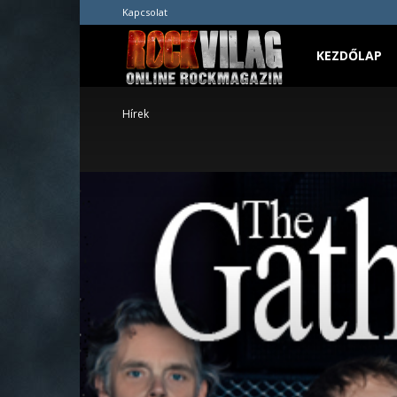
Kapcsolat
Rockvilág.hu
KEZDŐLAP
Hírek
online
rockmagazin