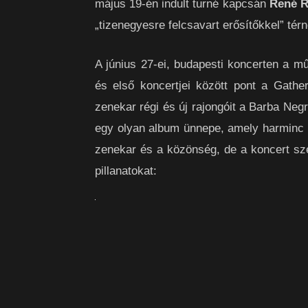
május 19-én indult turné kapcsán
René R
„tizenegyesre felcsavart erősítőkkel” tér
A június 27-ei, budapesti koncerten a m
és első koncertjei között pont a Gathe
zenekar régi és új rajongóit a Barba Neg
egy olyan album ünnepe, amely harminc év
zenekar és a közönség, de a koncert sz
pillanatokat: