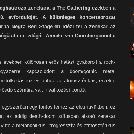
meghatározó zenekara, a The Gathering ezekben a
. évfordulóját. A különleges koncertsorozat
arba Negra Red Stage-en idézi fel a zenekar az
ségű album világát, Anneke van Giersbergennel a
s években különösen erős hatást gyakorolt a rock-
yszerre kapcsolódott a doom/gothic metal
ondolkodáshoz és ahhoz az atmoszférikus, érzelmi
őadó számára vált hivatkozási ponttá.
egyszerűen egy fontos lemez az életművükben: ez
ott az addig death-doom stílusban alkotó zenekar
vitte a melankolikus, progresszív és atmoszférikus