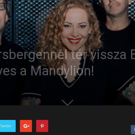
sbergennel tér vissza 
ves a Mandylion!
Twitter