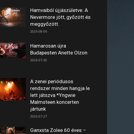
Hamvaiból újjászületve: A
Nevermore jött, győzött és
meggyőzött.
2026-08-06
Hamarosan újra
Budapesten Anette Olzon
2026-07-30
A zenei periódusos
rendszer minden hangja le
lett játszva *Yngwie
Malmsteen koncerten
jártunk
2026-07-27
Ganxsta Zolee 60 éves –