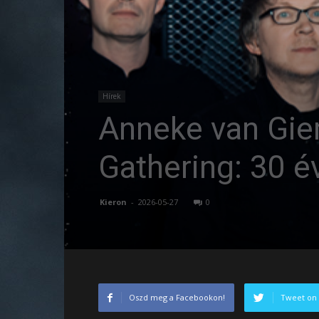
Hírek
Anneke van Gier
Gathering: 30 é
Kieron
-
2026-05-27
0
Oszd meg a Facebookon!
Tweet on 