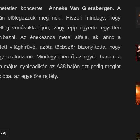
thetetlen koncertet
Anneke Van Giersbergen
. A
simán előlegezzük meg neki. Hiszen mindegy, hogy
etleg vonósokkal jön, vagy épp egyedül egyetlen
ibázni. Az énekesnős metál alfája, aki anno a
tett világhírűvé, azóta többször bizonyította, hogy
agy szalonzene. Mindegyikben ő az egyik, hanem a
 május nyolcadikán az A38 hajón ezt pedig megint
ióba, az egyelőre rejtély.
 Zaj