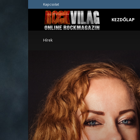
Kapcsolat
Rockvilág.hu
KEZDŐLAP
Hírek
online
rockmagazin