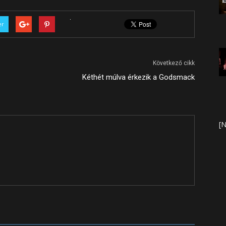
er
Következő cikk
Kéthét múlva érkezik a Godsmack
[N