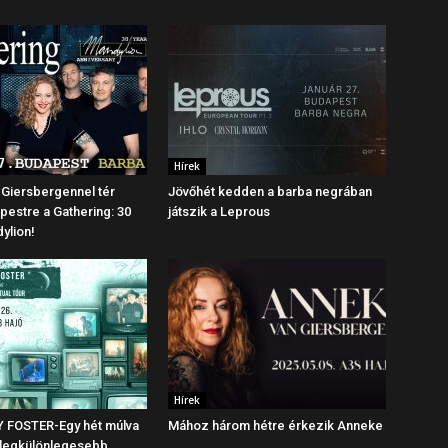
Hírek
Giersbergennel tér
Jövőhét kedden a barba negrában
pestre a Gathering: 30
játszik a Leprous
ylion!
Hírek
 FOSTER-Egy hét múlva
Mához három hétre érkezik Anneke
 legkülönlegesebb