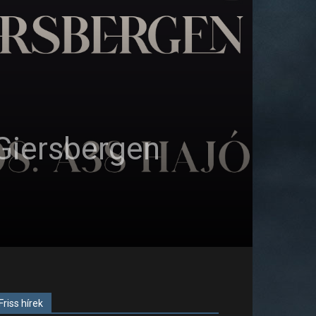
Giersbergen
Friss hírek