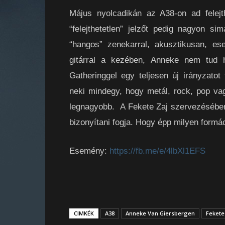
Május nyolcadikán az A38-on ad felej
“felejthetetlen” jelzőt pedig nagyon 
“hangos” zenekarral, akusztikusan, es
gitárral a kezében, Anneke nem tud h
Gatheringgel egy teljesen új irányzatot 
neki mindegy, hogy metál, rock, pop v
legnagyobb. A Fekete Zaj szervezésében
bizonyítani fogja. Hogy épp milyen formác
Esemény:
https://fb.me/e/4lbXl1EFS
CIMKÉK
A38
Anneke Van Giersbergen
Fekete