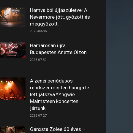
Hamvaiból újjászületve: A
Nevermore jött, győzött és
meggyőzött.
2026-08-06
Hamarosan újra
Budapesten Anette Olzon
2026-07-30
A zenei periódusos
rendszer minden hangja le
lett játszva *Yngwie
Malmsteen koncerten
jártunk
2026-07-27
Ganxsta Zolee 60 éves –