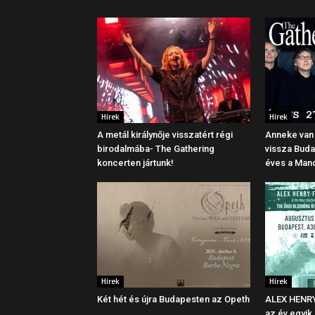
Hírek
Hírek
A metál királynője visszatért régi
Anneke van 
birodalmába- The Gathering
vissza Buda
koncerten jártunk!
éves a Mand
Hírek
Hírek
Két hét és újra Budapesten az Opeth
ALEX HENRY
az év egyik