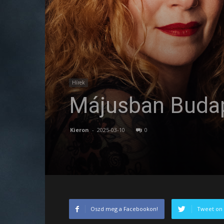
Hírek
Májusban Budap
Kieron
-
2025-03-10
0
Oszd meg a Facebookon!
Tweet on 