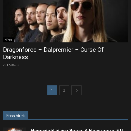
Hírek
Dragonforce – Dalpremier – Curse Of
Darkness
2017-04-12
1
2
Friss hírek
Hamvaiból újjászületve: A Nevermore jött,