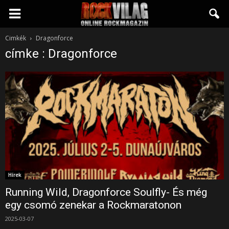
Rockvilág.hu
Cimkék
Dragonforce
címke : Dragonforce
online
rockmagazin
Hírek
Running Wild, Dragonforce Soulfly- És még
egy csomó zenekar a Rockmaratonon
2025-03-07