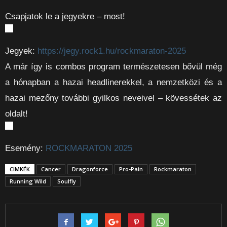
Csapjatok le a jegyekre – most!
Jegyek:
https://jegy.rock1.hu/rockmaraton-2025
A már így is combos program természetesen bővül még
a hónapban a hazai headlinerekkel, a nemzetközi és a
hazai mezőny további gyilkos neveivel – kövessétek az
oldalt!
Esemény:
ROCKMARATON 2025
CIMKÉK
Cancer
Dragonforce
Pro-Pain
Rockmaraton
Running Wild
Soulfly