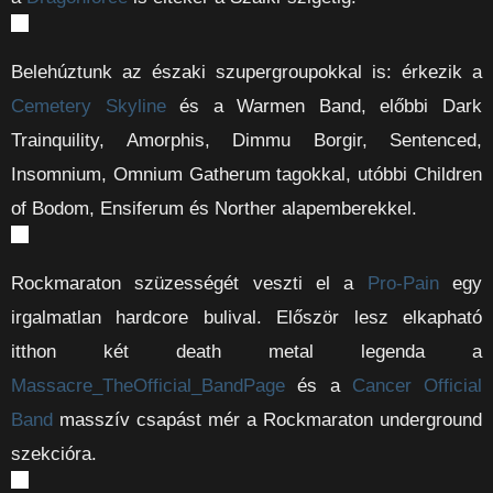
Belehúztunk az északi szupergroupokkal is: érkezik a
Cemetery Skyline
és a Warmen Band, előbbi Dark
Trainquility, Amorphis, Dimmu Borgir, Sentenced,
Insomnium, Omnium Gatherum tagokkal, utóbbi Children
of Bodom, Ensiferum és Norther alapemberekkel.
Rockmaraton szüzességét veszti el a
Pro-Pain
egy
irgalmatlan hardcore bulival. Először lesz elkapható
itthon két death metal legenda a
Massacre_TheOfficial_BandPage
és a
Cancer Official
Band
masszív csapást mér a Rockmaraton underground
szekcióra.