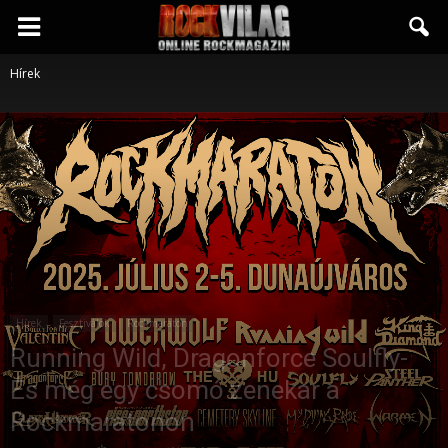
Rockvilág.hu
Hírek
online
rockmagazin
Hírek
Fesztiválok
Rockmaraton
Running Wild, Dragonforce Soulfly-
És még egy csomó zenekar a
Rockmaratonon