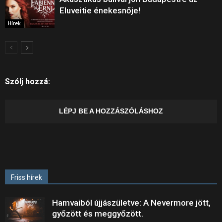
Eluveitie énekesnője!
Hírek
Szólj hozzá:
LÉPJ BE A HOZZÁSZÓLÁSHOZ
Friss hírek
Hamvaiból újjászületve: A Nevermore jött,
győzött és meggyőzött.