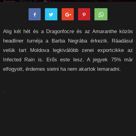
Kieron
-
2024-02-22
0
Alig két hét és a Dragonfocre és az Amaranthe közös
headliner turnéja a Barba Negrába érkezik. Ráadásul
velük tart Moldova legkiválóbb zenei exportcikke az
Infected Rain is. Erős este lesz. A jegyek 75% már
elfogyott, érdemes sietni ha nem akartok lemaradni.