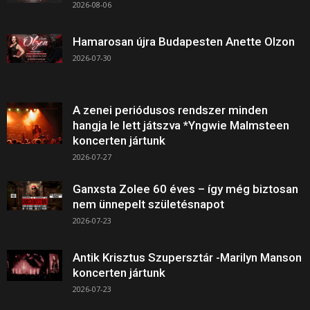
2026-08-06
Hamarosan újra Budapesten Anette Olzon
2026-07-30
A zenei periódusos rendszer minden
hangja le lett játszva *Yngwie Malmsteen
koncerten jártunk
2026-07-27
Ganxsta Zolee 60 éves – így még biztosan
nem ünnepelt születésnapot
2026-07-23
Antik Krisztus Szupersztár -Marilyn Manson
koncerten jártunk
2026-07-23