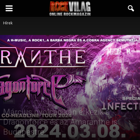
Rockvilág.hu
Hírek
online
rockmagazin
Hírek
Március nyolcadikán érkezik a
Dragonforce és az Amaranthe is
Budapestre.