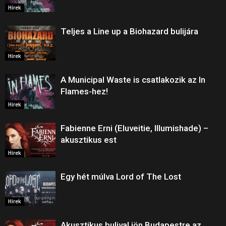
Hírek
Teljes a Line up a Biohazard bulijára
Hírek
A Municipal Waste is csatlakozik az In
Flames-hez!
Hírek
Fabienne Erni (Eluveitie, Illumishade) –
akusztikus est
Hírek
Egy hét múlva Lord of The Lost
Hírek
Akusztikus bulival jön Budapestre az