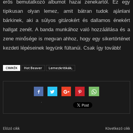
erős bemutatkozó albumot hazai zenekartól. Ez egy
tipikusan olyan lemez, amit bátran tudok ajánlani
bárkinek, aki a súlyos gitárokért és dallamos énekért
hallgat zenét. A banda munkához való hozzáállása és a
zene minősége is megvan ahhoz, hogy egy sikertörténet
kezdeti lépéseinek legyünk fültanúi. Csak így tovább!
CIMKÉK
Hot Beaver
Lemezkritikák,
Előző cikk
Következő cikk