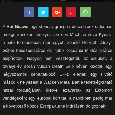
rockpanorama
-
2016-10-22
0
A
Hot Beaver
egy stoner / grunge / desert rock stílusban
mozgó zenekar, amelyet a Green Machine nevű Kyuss-
tribute formációban már együtt zenélő Horváth „Sexy”
Gábor basszusgitáros és ifjabb Kocsándi Miklós gitáros
alapítottak. Nagyon nem vesztegették az idejüket, a
tavalyi év során Vulcan Death Grip néven kiadtak egy
négyszámos bemutatkozó EP-t, elértek egy kiváló
második helyezést a Wacken Metal Battle tehetségkutató
hazai fordulójában, illetve lezavartak az Ektomorf
vendégeként egy európai körutat, a napokban pedig már
a következő közös Európa-turné indulásán dolgoznak!