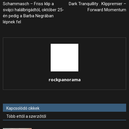
Schammasch – Friss klip a
Dark Tranquillity . Klippremier –
svájci halálbrigádtól, október 25-
Forward Momentum
én pedig a Barba Negrában
lépnek fel
rockpanorama
Kapcsolódó cikkek
Több ettől a szerzőtől