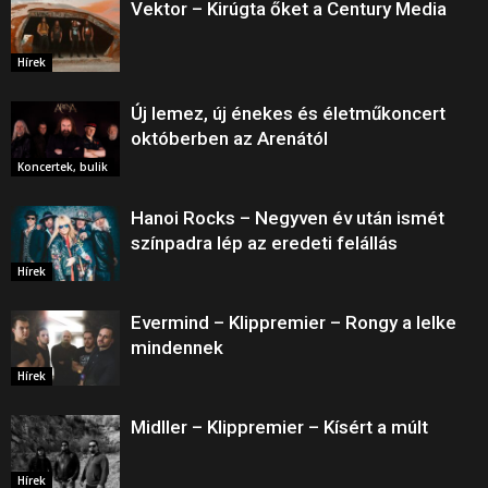
Vektor – Kirúgta őket a Century Media
Hírek
Új lemez, új énekes és életműkoncert
októberben az Arenától
Koncertek, bulik
Hanoi Rocks – Negyven év után ismét
színpadra lép az eredeti felállás
Hírek
Evermind – Klippremier – Rongy a lelke
mindennek
Hírek
Midller – Klippremier – Kísért a múlt
Hírek