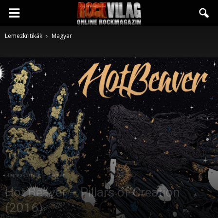
Rockvilág.hu
Lemezkritikák
Magyar
online
rockmagazin
Lemezkritikák
Magyar
Hot Beaver – Pillars of Creation
(2016)