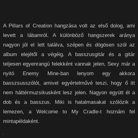
A Pillars of Creation hangzása volt az első dolog, ami
levett a lábamról. A különböző hangszerek aránya
nagyon jól el lett találva, szépen és dögösen szól az
album elejétől a végéig. A basszusgitár és a gitár
teljesen egyenrangú felekként vannak jelen, Sexy már a
nyitó Enemy Mine-ban lenyom egy akkora
basszsusszólót, amivel egyértelművé teszi, hogy ő itt
nem háttérmuzsikusként lesz jelen. Nagyon együtt él a
dob és a basszus. Miki is hatalmasakat szólózik a
lemezen, a Welcome to My Cradle-t hoznám fel
mintapéldaként.