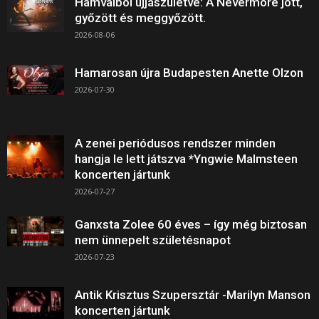
Hamvaiból újjászületve: A Nevermore jött,
győzött és meggyőzött.
2026-08-06
Hamarosan újra Budapesten Anette Olzon
2026-07-30
A zenei periódusos rendszer minden
hangja le lett játszva *Yngwie Malmsteen
koncerten jártunk
2026-07-27
Ganxsta Zolee 60 éves – így még biztosan
nem ünnepelt születésnapot
2026-07-23
Antik Krisztus Szupersztár -Marilyn Manson
koncerten jártunk