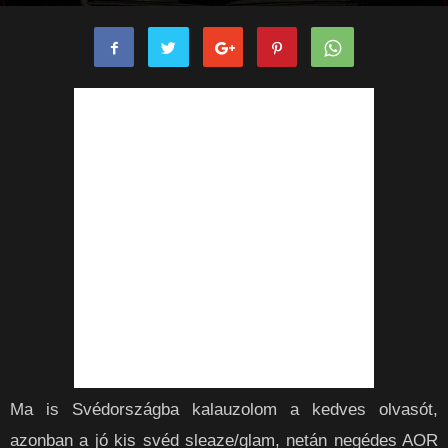
rockpanorama
-
2021-03-07
0
Ma is Svédországba kalauzolom a kedves olvasót,
azonban a jó kis svéd sleaze/glam, netán negédes AOR