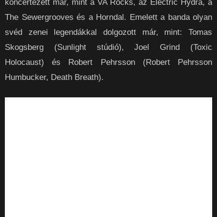
koncertezett már, mint a VA Rocks, az Electric Hydra, a
The Sewergrooves és a Horndal. Emelett a banda olyan
svéd zenei legendákkal dolgozott már, mint: Tomas
Skogsberg (Sunlight stúdió), Joel Grind (Toxic
Holocaust) és Robert Pehrsson (Robert Pehrsson
Humbucker, Death Breath).