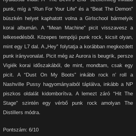
punk, míg a “Run For Your Life” és a “Beat The Demon”
büszkén helyet kaphatott volna a Girlschool bármelyik
korai albumán. A “Mean Machine” picit visszavesz a
lelkesedésből. Közepes tempójú punk rock, kicsit olyan,
mint egy L7 dal. A „Hey” folytatja a korábban megkezdett
punk irányvonalat. Picit még az Aurora is beugrik, persze
Vigiék korai időszakából, de mint, mondtam, csak egy
picit. A “Dust On My Boots” inkább rock n’ roll a
Nashville Pussy hagyományaiból táplálva, inkább a NP
piszkos oldalát kidomborítva. A lemezt záró “Hit The
Stage” szintén egy vérbő punk rock amolyan The
Distillers módra.
Pontszám: 6/10