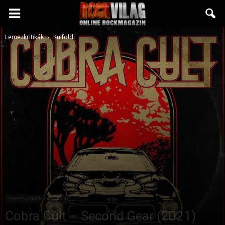
Rockvilág.hu
Lemezkritikák
Külföldi
online
rockmagazin
Lemezkritikák
Külföldi
Cobra Cult – Second Gear (2021)