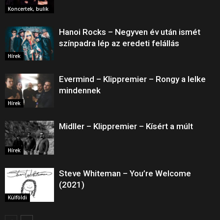
Koncertek, bulik
Hanoi Rocks – Negyven év után ismét
színpadra lép az eredeti felállás
Hírek
Evermind – Klippremier – Rongy a lelke
mindennek
Hírek
Midller – Klippremier – Kísért a múlt
Hírek
Steve Whiteman ‎– You’re Welcome
(2021)
Külföldi