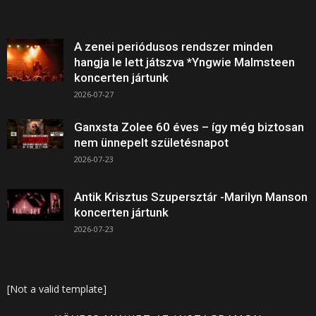
A zenei periódusos rendszer minden
hangja le lett játszva *Yngwie Malmsteen
koncerten jártunk
2026-07-27
Ganxsta Zolee 60 éves – így még biztosan
nem ünnepelt születésnapot
2026-07-23
Antik Krisztus Szupersztár -Marilyn Manson
koncerten jártunk
2026-07-23
[Not a valid template]