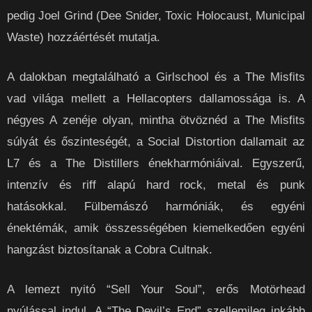
pedig Joel Grind (Dee Snider, Toxic Holocaust, Municipal
Waste) hozzáértését mutatja.
A dalokban megtalálható a Girlschool és a The Misfits
vad világa mellett a Hellacopters dallamossága is. A
négyes A zenéje olyan, mintha ötvöznéd a The Misfits
súlyát és őszinteségét, a Social Distortion dallamait az
L7 és a The Distillers énekharmóniáival. Egyszerű,
intenzív és riff alapú hard rock, metal és punk
hatásokkal. Fülbemászó harmóniák, és egyéni
énektémák, amik összességében kiemelkedően egyéni
hangzást biztosítanak a Cobra Cultnak.
A lemezt nyitó “Sell Your Soul”, erős Motörhead
nyúlással indul. A “The Devil’s End” szellemileg inkább