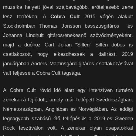
muzsika helyett jóval szájbavágóbb, erőteljesebb zene
lesz terítéken. A
Cobra Cult
2015 végén alakult
Stockholmban Thomas Jonsson basszusgitáros és
Johanna Lindhult gitáros/énekesnő szövődményeként,
majd a duóhoz Carl Johan “Sillen” Sillén dobos is
csatlakozott, hogy elkezdhessék a dalírást. 2019
januárjában Anders Martinsgård gitáros csatlakozásával
vált teljessé a Cobra Cult tagsága.
A Cobra Cult rövid idő alatt egy intenzíven turnézó
zenekarrá fejlődött, amely már fellépett Svédországban,
Németországban, Angliában és Norvégiában. Az eddigi
legnagyobb szabású élő fellépésük a 2019-es Sweden
Rock fesztiválon volt. A zenekar olyan csapatokkal