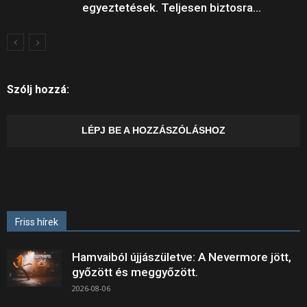
egyeztetések. Teljesen biztosra...
Szólj hozzá:
LÉPJ BE A HOZZÁSZÓLÁSHOZ
Friss hírek
Hamvaiból újjászületve: A Nevermore jött,
győzött és meggyőzött.
2026-08-06