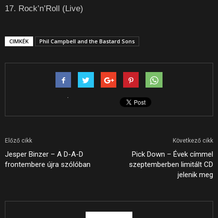
17. Rock’n’Roll (Live)
CIMKÉK
Phil Campbell and the Bastard Sons
Előző cikk
Következő cikk
Jesper Binzer – A D-A-D
Pick Down – Évek címmel
frontembere újra szólóban
szeptemberben limitált CD
jelenik meg