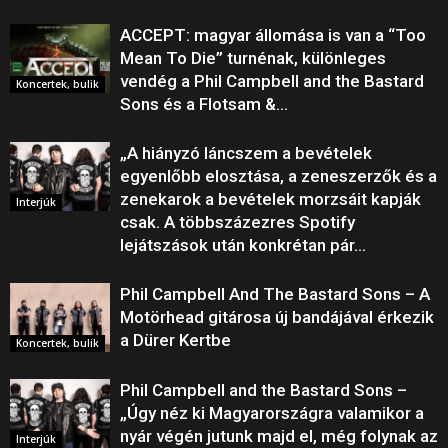
ACCEPT: magyar állomása is van a “Too
Mean To Die” turnénak, különleges
vendég a Phil Campbell and the Bastard
Koncertek, bulik
Sons és a Flotsam &...
„A hiányzó láncszem a bevételek
egyenlőbb elosztása, a zeneszerzők és a
zenekarok a bevételek morzsáit kapják
Interjúk
csak. A többszázezres Spotify
lejátszások után konkrétan pár...
Phil Campbell And The Bastard Sons – A
Motörhead gitárosa új bandájával érkezik
a Dürer Kertbe
Koncertek, bulik
Phil Campbell and the Bastard Sons –
„Úgy néz ki Magyarországra valamikor a
nyár végén jutunk majd el, még folynak az
Interjúk