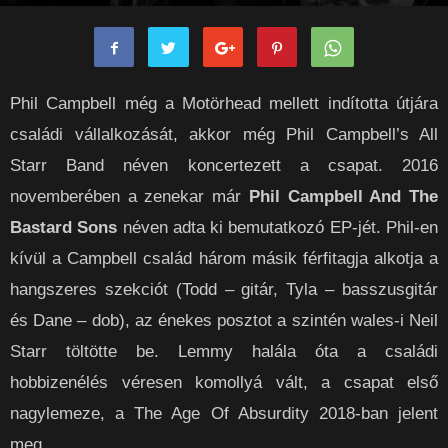
rockpanorama
-
2020-09-06
0
Phil Campbell még a Motörhead mellett indította útjára
családi vállalkozását, akkor még Phil Campbell’s All
Starr Band néven koncertezett a csapat. 2016
novemberében a zenekar már
Phil Campbell And The
Bastard Sons
néven adta ki bemutatkozó EP-jét. Phil-en
kívül a Campbell család három másik férfitagja alkotja a
hangszeres szekciót (Todd – gitár, Tyla – basszusgitár
és Dane – dob), az énekes posztot a szintén wales-i Neil
Starr töltötte be. Lemmy halála óta a családi
hobbizenélés véresen komollyá vált, a csapat első
nagylemeze, a The Age Of Absurdity 2018-ban jelent
meg.