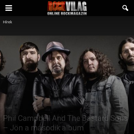
Rockvilág.hu
Hírek
online
rockmagazin
Hírek
Phil Campbell And The Bastard Sons
– Jön a második album