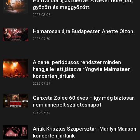
Hamvaiból újjászületve: A Nevermore jött,
győzött és meggyőzött.
2026-08-06
Hamarosan újra Budapesten Anette Olzon
2026-07-30
A zenei periódusos rendszer minden
hangja le lett játszva *Yngwie Malmsteen
koncerten jártunk
2026-07-27
Ganxsta Zolee 60 éves – így még biztosan
nem ünnepelt születésnapot
2026-07-23
Antik Krisztus Szupersztár -Marilyn Manson
koncerten jártunk