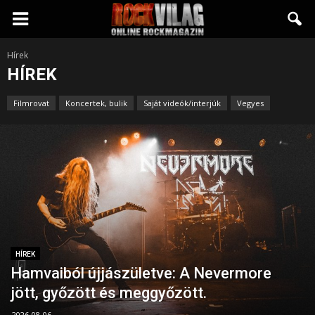
Rockvilág.hu
Hírek
HÍREK
online
Filmrovat
Koncertek, bulik
Saját videók/interjúk
Vegyes
rockmagazin
HÍREK
Hamvaiból újjászületve: A Nevermore
jött, győzött és meggyőzött.
2026-08-06