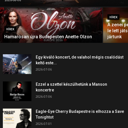
HÍREK
A zenei p
HÍREK
le lett j
Hamarosan újra Budapesten Anette Olzon
jártunk
Egy kiváló koncert, de valahol mégis csalódást
keltő este...
2026-07-06
Ezzel a szettel készülhetünk a Manson
koncertre
2026-07-06
Eagle-Eye Cherry Budapestre is elhozza a Save
Tonightot
2026-07-01