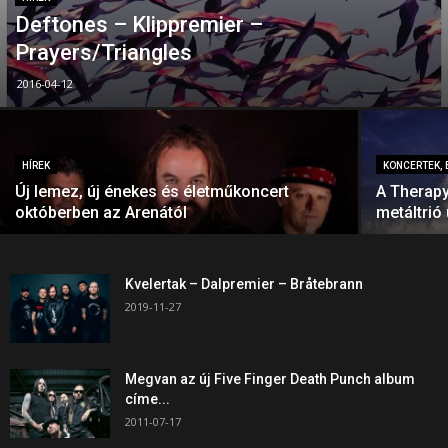
Deftones – Klippremier –
Prayers/Triangles
2016-04-12
HÍREK
KONCERTEK, 
Új lemez, új énekes és életműkoncert
A Therapy
októberben az Arenától
metáltrió
Kvelertak – Dalpremier – Bråtebrann
2019-11-27
Megvan az új Five Finger Death Punch album
címe...
2011-07-17