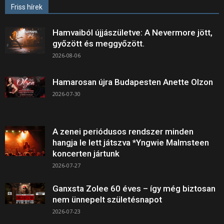
Friss hírek
Hamvaiból újjászületve: A Nevermore jött,
győzött és meggyőzött.
2026-08-06
Hamarosan újra Budapesten Anette Olzon
2026-07-30
A zenei periódusos rendszer minden
hangja le lett játszva *Yngwie Malmsteen
koncerten jártunk
2026-07-27
Ganxsta Zolee 60 éves – így még biztosan
nem ünnepelt születésnapot
2026-07-23