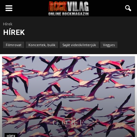
Rockvilág.hu
Hírek
HÍREK
online
Filmrovat
Koncertek, bulik
Saját videók/interjúk
Vegyes
rockmagazin
HÍREK