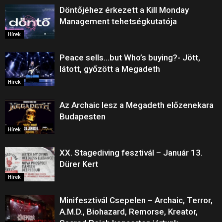
Döntőjéhez érkezett a Kill Monday
Management tehetségkutatója
Hírek
Peace sells…but Who’s buying?- Jött,
látott, győzött a Megadeth
Hírek
Az Archaic lesz a Megadeth előzenekara
Budapesten
Hírek
XX. Stagediving fesztivál – Január 13.
Dürer Kert
Hírek
Minifesztivál Csepelen – Archaic, Terror,
A.M.D., Biohazard, Remorse, Kreator,