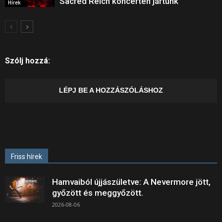
Sacred Reich koncerten jártunk
Hírek
Szólj hozzá:
LÉPJ BE A HOZZÁSZÓLÁSHOZ
Friss hírek
Hamvaiból újjászületve: A Nevermore jött,
győzött és meggyőzött.
2026-08-06