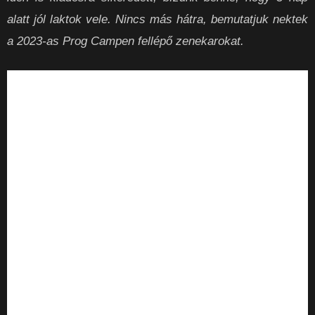
alatt jól laktok vele. Nincs más hátra, bemutatjuk nektek
a 2023-as Prog Campen fellépő zenekarokat.