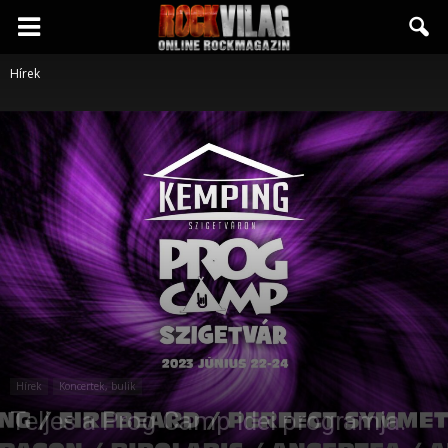
Rockvilág.hu
Hírek
online
rockmagazin
Hírek
Koncertek, bulik
Teljes a Prog Camp idei programja.