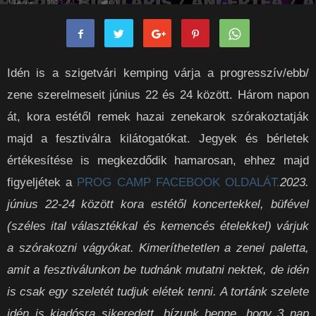
Kieron
-
2023-04-23
0
Idén is a szigetvári kemping várja a progresszív/ebb/
zene szerelmeseit június 22 és 24 között. Három napon
át, kora estétől remek hazai zenekarok szórakoztatják
majd a fesztiválra kilátogatókat. Jegyek és bérletek
értékesítése is megkezdődik hamarosan, ehhez majd
figyeljétek a
PROG CAMP FACEBOOK OLDALÁT.
2023.
június 22-24 között kora estétől koncertekkel, büfével
(széles ital választékkal és kemencés ételekkel) várjuk
a szórakozni vágyókat. Kimeríthetetlen a zenei paletta,
amit a fesztiválunkon be tudnánk mutatni nektek, de idén
is csak egy szeletét tudjuk elétek tenni. A tortánk szelete
idén is kiadósra sikeredett, bízunk benne, hogy 3 nap