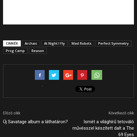
CIMKÉK
Archaic
At Night I Fly
Mad Robots
Perfect Symmetry
Prog Camp
Reason
Előző cikk
Következő cikk
Új Savatage album a láthatáron?
Ismét a világhírű tetováló
művésszel készített dalt a The
69 Eyes