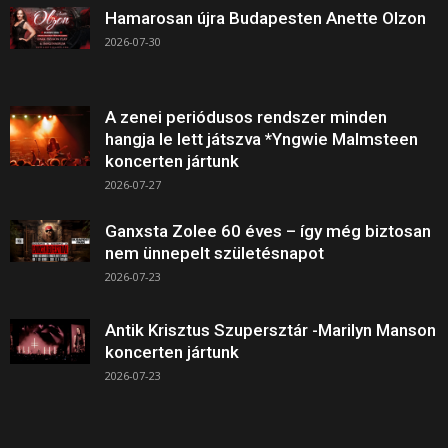
Hamarosan újra Budapesten Anette Olzon
2026-07-30
A zenei periódusos rendszer minden
hangja le lett játszva *Yngwie Malmsteen
koncerten jártunk
2026-07-27
Ganxsta Zolee 60 éves – így még biztosan
nem ünnepelt születésnapot
2026-07-23
Antik Krisztus Szupersztár -Marilyn Manson
koncerten jártunk
2026-07-23