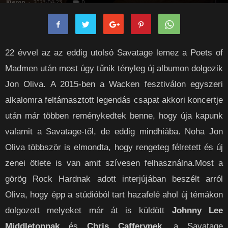
Kieron
-
2023-04-23
0
22 évvel az az eddig utolsó Savatage lemez a Poets of
Madmen után most úgy tűnik tényleg új albumon dolgozik
Jon Oliva. A 2015-ben a Wacken fesztiválon egyszeri
alkalomra feltámasztott legendás csapat akkori koncertje
után már többen reménykedtek benne, hogy úja kapunk
valamit a Savatage-től, de eddig mindhiába. Noha Jon
Oliva többször is elmondta, hogy rengeteg félretett és új
zenei ötlete is van amit szívesen felhasználna.
Most a
görög Rock Hardnak adott interjújában beszélt arról
Oliva, hogy épp a stúdióból tart hazafelé ahol új témákon
dolgozott melyeket már át is küldött
Johnny Lee
Middletonnak
és
Chris Cafferynek
, a Savatage