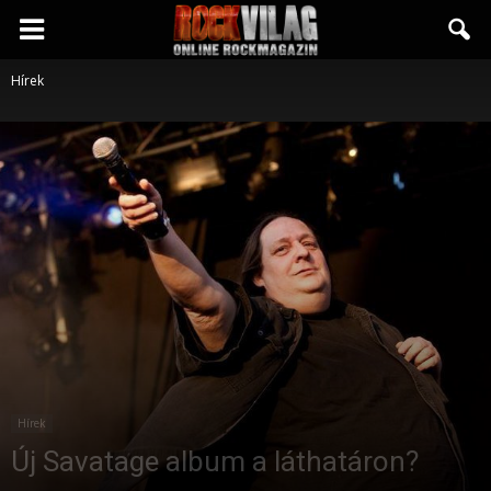
Rockvilág.hu
Hírek
online
rockmagazin
Hírek
Új Savatage album a láthatáron?