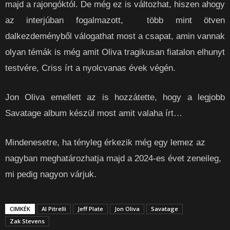
majd a rajongóktól. De még ez is változhat, hiszen ahogy
az interjúban fogalmazott, több mint ötven
dalkezdeményből válogathat most a csapat, amin vannak
olyan témák is még amit Oliva tragikusan fiatalon elhunyt
testvére, Criss írt a nyolcvanas évek végén.
Jon Oliva emellett az is hozzátette, hogy a legjobb
Savatage album készül most amit valaha írt…
Mindenesetre, ha tényleg érkezik még egy lemez az
nagyban meghatározhatja majd a 2024-es évet zeneileg,
mi pedig nagyon várjuk.
CIMKÉK
Al Pitrelli
Jeff Plate
Jon Oliva
Savatage
Zak Stevens