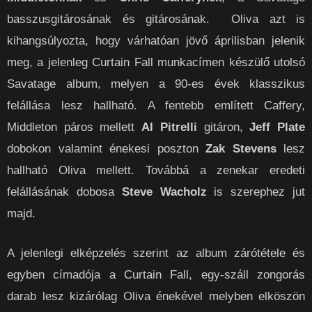
basszusgitárosának és gitárosának. Oliva azt is
kihangsúlyozta, hogy várhatóan jövő áprilisban jelenik
meg, a jelenleg Curtain Fall munkacímen készülő utolsó
Savatage album, melyen a 90-es évek klasszikus
felállása lesz hallható. A fentebb említett Caffery,
Middleton páros mellett
Al Pitrelli
gitáron,
Jeff Plate
dobokon valamint énekesi poszton
Zak Stevens
lesz
hallható Oliva mellett. Továbbá a zenekar eredeti
felállásának dobosa
Steve Wacholz
is szerephez jut
majd.
A jelenlegi elképzelés szerint az album zárótétele és
egyben címadója a Curtain Fall, egy-száll zongorás
darab lesz kizárólag Oliva énekével melyben elköszön