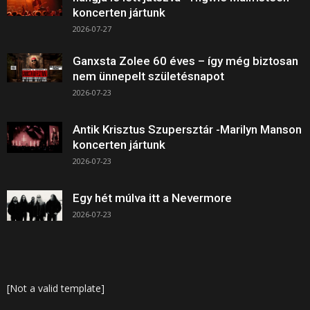
koncerten jártunk
2026-07-27
Ganxsta Zolee 60 éves – így még biztosan
nem ünnepelt születésnapot
2026-07-23
Antik Krisztus Szupersztár -Marilyn Manson
koncerten jártunk
2026-07-23
Egy hét múlva itt a Nevermore
2026-07-23
[Not a valid template]