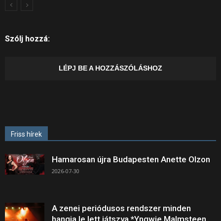
Szólj hozzá:
LÉPJ BE A HOZZÁSZÓLÁSHOZ
Friss hírek
Hamarosan újra Budapesten Anette Olzon
2026-07-30
A zenei periódusos rendszer minden
hangja le lett játszva *Yngwie Malmsteen