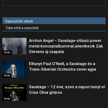
Kapcsolódó cikkek
Több ettől a szerzőtől
Archon Angel – Savatage-stílusú power
metal konceptalbummal jelentkezik Zak
Stevens új csapata
Hírek
Elhunyt Paul O’Neill, a Savatage és a
Trans-Siberian Orchestra zenei agya
Hírek
Savatage – 12 éve, ezen a napon hunyt el
Criss Oliva gitáros
Hírek