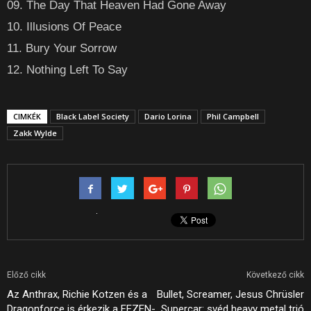
09. The Day That Heaven Had Gone Away
10. Illusions Of Peace
11. Bury Your Sorrow
12. Nothing Left To Say
CIMKÉK
Black Label Society
Dario Lorina
Phil Campbell
Zakk Wylde
Előző cikk
Következő cikk
Az Anthrax, Richie Kotzen és a
Bullet, Screamer, Jesus Chrüsler
Dragonforce is érkezik a FEZEN-
Supercar: svéd heavy metal trió