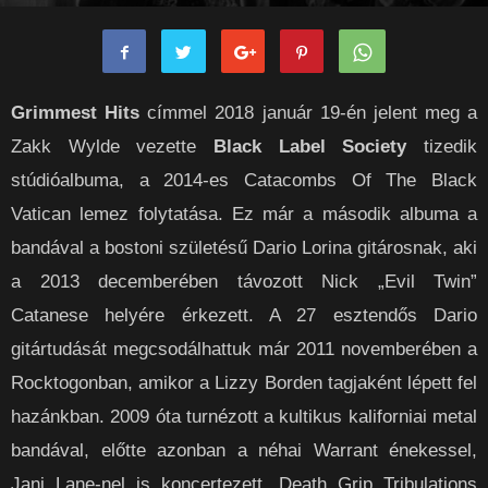
rockpanorama
-
2018-02-20
0
Grimmest Hits
címmel 2018 január 19-én jelent meg a
Zakk Wylde vezette
Black Label Society
tizedik
stúdióalbuma, a 2014-es Catacombs Of The Black
Vatican lemez folytatása. Ez már a második albuma a
bandával a bostoni születésű Dario Lorina gitárosnak, aki
a 2013 decemberében távozott Nick „Evil Twin”
Catanese helyére érkezett. A 27 esztendős Dario
gitártudását megcsodálhattuk már 2011 novemberében a
Rocktogonban, amikor a Lizzy Borden tagjaként lépett fel
hazánkban. 2009 óta turnézott a kultikus kaliforniai metal
bandával, előtte azonban a néhai Warrant énekessel,
Jani Lane-nel is koncertezett, Death Grip Tribulations