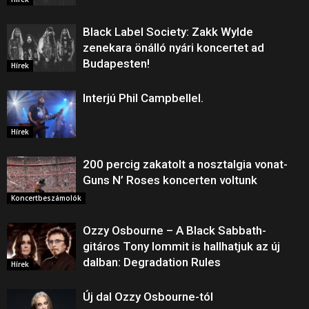
Black Label Society: Zakk Wylde
zenekara önálló nyári koncertet ad
Budapesten!
Hírek
Interjú Phil Campbellel.
Hírek
200 percig zakatolt a nosztalgia vonat-
Guns N’ Roses koncerten voltunk
Koncertbeszámolók
Ozzy Osbourne – A Black Sabbath-
gitáros Tony Iommit is hallhatjuk az új
dalban: Degradation Rules
Hírek
Új dal Ozzy Osbourne-tól