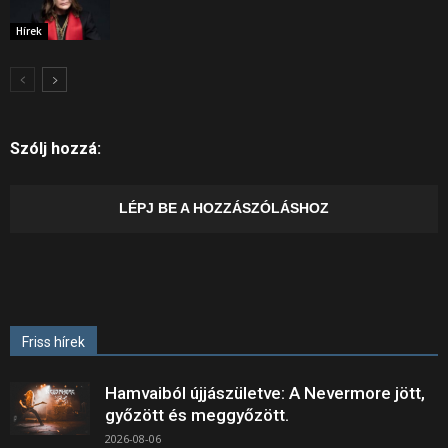
Hírek
Szólj hozzá:
LÉPJ BE A HOZZÁSZÓLÁSHOZ
Friss hírek
Hamvaiból újjászületve: A Nevermore jött,
győzött és meggyőzött.
2026-08-06