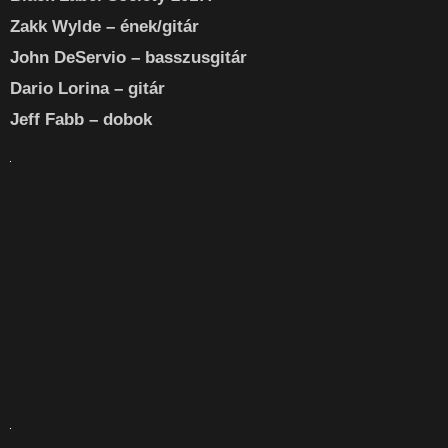
Zakk Wylde – ének/gitár
John DeServio – basszusgitár
Dario Lorina – gitár
Jeff Fabb – dobok