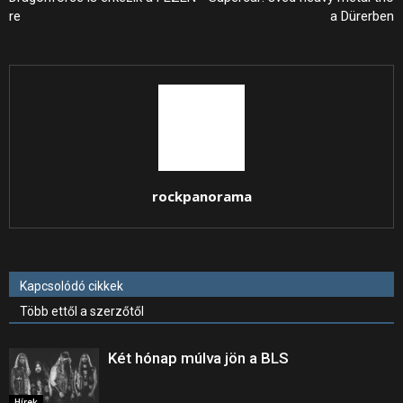
re
a Dürerben
rockpanorama
Kapcsolódó cikkek
Több ettől a szerzőtől
Két hónap múlva jön a BLS
Hírek