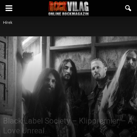
Rockvilág.hu
Hírek
online
rockmagazin
Hírek
Black Label Society – Klippremier – A
Love Unreal