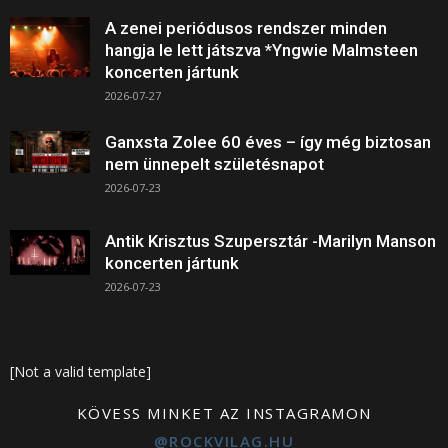
A zenei periódusos rendszer minden
hangja le lett játszva *Yngwie Malmsteen
koncerten jártunk
2026-07-27
Ganxsta Zolee 60 éves – így még biztosan
nem ünnepelt születésnapot
2026-07-23
Antik Krisztus Szupersztár -Marilyn Manson
koncerten jártunk
2026-07-23
[Not a valid template]
KÖVESS MINKET AZ INSTAGRAMON
@ROCKVILAG.HU