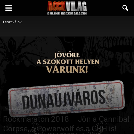
Rockvilág.hu
Fesztiválok
online
rockmagazin
Fesztiválok
Rockmaraton
Rockmaraton 2018 – Jön a Cannibal
Corpse, a Powerwolf és a GBH is!