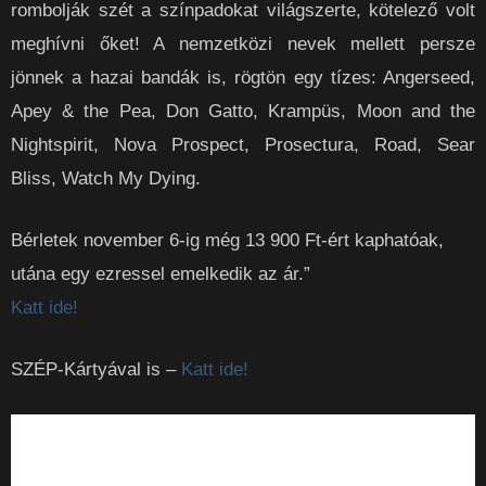
rombolják szét a színpadokat világszerte, kötelező volt
meghívni őket! A nemzetközi nevek mellett persze
jönnek a hazai bandák is, rögtön egy tízes: Angerseed,
Apey & the Pea, Don Gatto, Krampüs, Moon and the
Nightspirit, Nova Prospect, Prosectura, Road, Sear
Bliss, Watch My Dying.
Bérletek november 6-ig még 13 900 Ft-ért kaphatóak,
utána egy ezressel emelkedik az ár.”
Katt ide!
SZÉP-Kártyával is –
Katt ide!