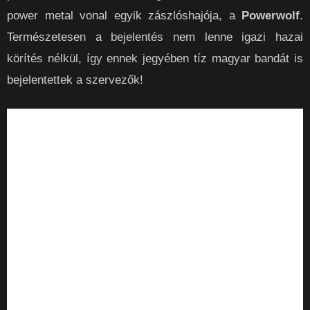
power metal vonal egyik zászlóshajója, a
Powerwolf
.
Természetesen a bejelentés nem lenne igazi hazai
körítés nélkül, így ennek jegyében tíz magyar bandát is
bejelentettek a szervezők!