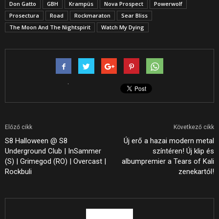
Don Gatto
GBH
Krampüs
Nova Prospect
Powerwolf
Prosectura
Road
Rockmaraton
Sear Bliss
The Moon And The Nightspirit
Watch My Dying
Előző cikk
Következő cikk
S8 Halloween @ S8
Új erő a hazai modern metal
Underground Club | InSammer
színtéren! Új klip és
(S) | Grimegod (RO) | Overcast |
albumpremier a Tears of Kali
Rockbuli
zenekartól!