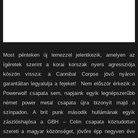
Most pénteken új lemezzel jelentkezik, amelyen az
ígéretek szerint a korai korszak nyers agressziója
köszön vissza: a Cannibal Corpse jövő nyáron
garantáltan legyalulja a fejeket! Nem először érkezik a
Powerwolf csapata sem, napjaink egyik legnépszerűbb
német power metal csapata újra bizonyít majd a
színpadon. A brit punk második hullámának egyik
zászlóshajósa a GBH – Colin csapata köztudottan
szereti a magyar közönséget, jövőre épp negyven éve