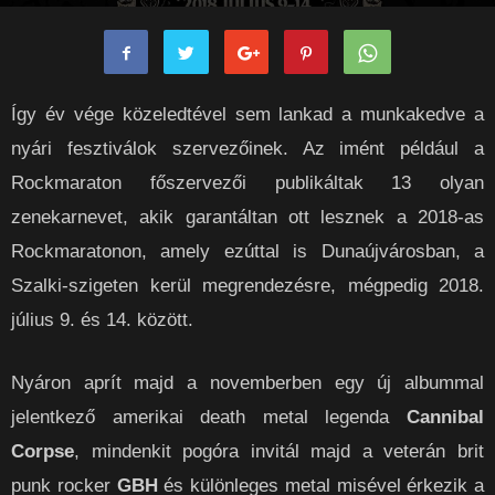
rockpanorama
-
2017-10-30
0
Így év vége közeledtével sem lankad a munkakedve a
nyári fesztiválok szervezőinek. Az imént például a
Rockmaraton főszervezői publikáltak 13 olyan
zenekarnevet, akik garantáltan ott lesznek a 2018-as
Rockmaratonon, amely ezúttal is Dunaújvárosban, a
Szalki-szigeten kerül megrendezésre, mégpedig 2018.
július 9. és 14. között.
Nyáron aprít majd a novemberben egy új albummal
jelentkező amerikai death metal legenda
Cannibal
Corpse
, mindenkit pogóra invitál majd a veterán brit
punk rocker
GBH
és különleges metal misével érkezik a