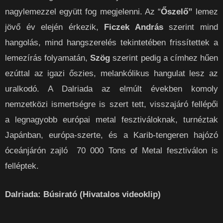
nagylemezzel együtt fog megjelenni. Az “
Őszelő”
lemez
jövő év elején érkezik,
Ficzek András
szerint mind
hangolás, mind hangszerelés tekintetében frissítettek a
lemezírás folyamatán,
Szög
szerint pedig a címhez hűen
ezúttal az igazi őszies, melankólikus hangulat lesz az
uralkodó. A Dalriada az elmúlt években komoly
nemzetközi ismertségre is szert tett, visszajáró fellépői
a legnagyobb európai metal fesztiváloknak, turnéztak
Japánban, európa-szerte, és a Karib-tengeren hajózó
óceánjárón zajló 70 000 Tons of Me­tal fesztiválon is
felléptek.
Dalriada: Búsirató (Hivatalos videoklip)