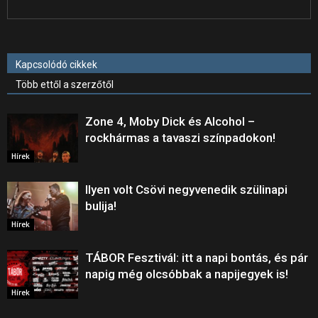
Kapcsolódó cikkek
Több ettől a szerzőtől
Zone 4, Moby Dick és Alcohol –
rockhármas a tavaszi színpadokon!
Hírek
Ilyen volt Csövi negyvenedik szülinapi
bulija!
Hírek
TÁBOR Fesztivál: itt a napi bontás, és pár
napig még olcsóbbak a napijegyek is!
Hírek