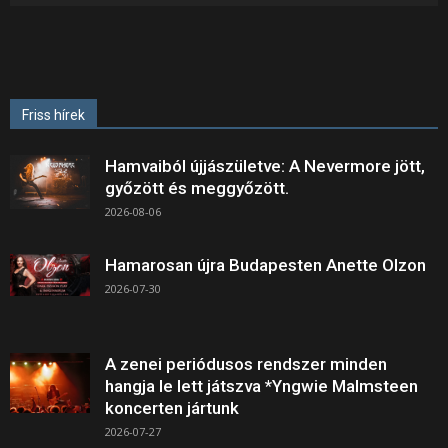
Friss hírek
Hamvaiból újjászületve: A Nevermore jött,
győzött és meggyőzött.
2026-08-06
Hamarosan újra Budapesten Anette Olzon
2026-07-30
A zenei periódusos rendszer minden
hangja le lett játszva *Yngwie Malmsteen
koncerten jártunk
2026-07-27