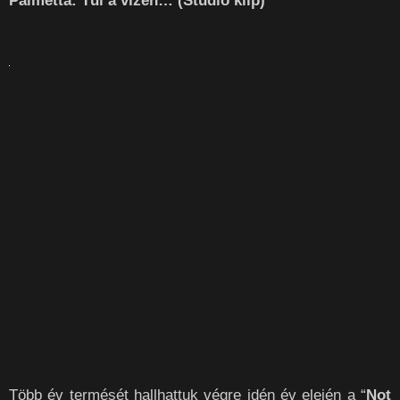
Palmetta: Túl a vízen… (Stúdió klip)
Több év termését hallhattuk végre idén év elején a “
Not