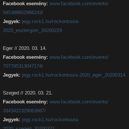
Facebook esemény:
www.facebook.com/events/
545388602966243/
Jegyek:
jegy.rock1.hu/rockontoura-
2020_esztergom_20200229
Eger // 2020. 03. 14.
Facebook esemény:
www.facebook.com/events/
707795313047174/
Jegyek:
jegy.rock1.hu/rockontoura-
2020_eger_20200314
Szeged // 2020. 03. 21.
Facebook esemény:
www.facebook.com/events/
3343422329063667/
Jegyek:
jegy.rock1.hu/rockontoura-
2020_szeged_20200321