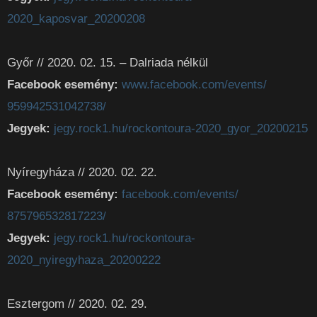
2020_kaposvar_20200208
Győr // 2020. 02. 15. – Dalriada nélkül
Facebook esemény:
www.facebook.com/events/
959942531042738/
Jegyek:
jegy.rock1.hu/rockontoura-
2020_gyor_20200215
Nyíregyháza // 2020. 02. 22.
Facebook esemény:
facebook.com/events/
875796532817223/
Jegyek:
jegy.rock1.hu/rockontoura-
2020_nyiregyhaza_20200222
Esztergom // 2020. 02. 29.