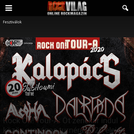
Rockvilág.hu
Fesztiválok
online
rockmagazin
Fesztiválok
Rock On! Tour-A: Öt zenekar indul
közös országos turnéra 2020 elején