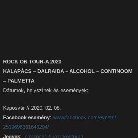
ROCK ON TOUR-A 2020
KALAPÁCS – DALRAIDA – ALCOHOL – CONTINOOM
– PALMETTA
Dátumok, helyszínek és események:
Kaposvár // 2020. 02. 08.
Facebook esemény:
www.facebook.com/events/
2519696361646294/
Jegyek:
jegy.rock1.hu/rockontoura-