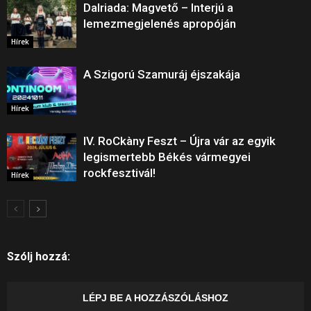
Dalriada: Magvető – Interjú a
lemezmegjelenés apropóján
Hírek
A Szigorú Szamuráj éjszakája
Hírek
IV. RoCkàny Feszt – Újra vár az egyik
legismertebb Békés vármegyei
rockfesztivál!
Hírek
Szólj hozzá:
LÉPJ BE A HOZZÁSZÓLÁSHOZ