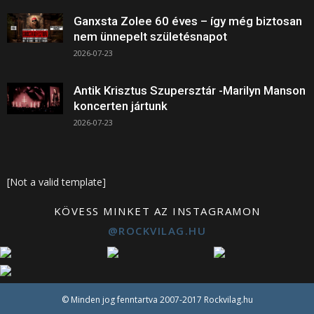
Ganxsta Zolee 60 éves – így még biztosan
nem ünnepelt születésnapot
2026-07-23
Antik Krisztus Szupersztár -Marilyn Manson
koncerten jártunk
2026-07-23
[Not a valid template]
KÖVESS MINKET AZ INSTAGRAMON
@ROCKVILAG.HU
© Minden jog fenntartva 2007-2017 Rockvilag.hu