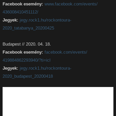
Facebook esemény:
www.facebook.com/events/
436008410451112/
Jegyek:
jegy.rock1.hu/rockontoura-
2020_tatabanya_20200425
Budapest // 2020. 04. 18.
Facebook esemény:
facebook.com/events/
419884862293940/?ti=icl
Jegyek:
jegy.rock1.hu/rockontoura-
2020_budapest_20200418