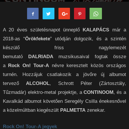
rockpanorama
-
2019-12-07
0
A 20 éves születésnapot ünneplő
KALAPÁCS
már a
2018-as “
Örökfekete
” utódján dolgozik, és a szintén
készülő friss nagylemezét
bemutató
DALRIADA
muzsikusaival fogtak össze
a
Rock On! Tour-A
névre keresztelt közös országos
turnén. Hozzájuk csatlakozik a jövőre új albumot
tervező
ALCOHOL
, Schrott Péter (Zártosztály,
Tűzmadár) elektro-metal projektje, a
CONTINOOM
, és a
Kavalkád albumot követően Seregély Csilla énekesnővel
a közelmúltban kiegészült
PALMETTA
zenekar.
Rock On! Tour-A jegyek