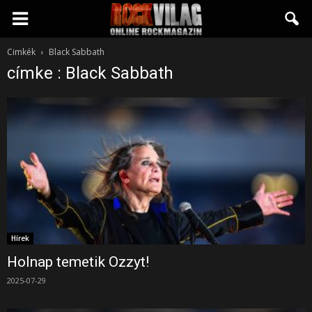
Rockvilág.hu
Cimkék
Black Sabbath
címke : Black Sabbath
online
rockmagazin
Hírek
Holnap temetik Ozzyt!
2025-07-29