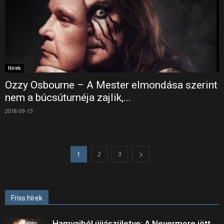
Hírek
Ozzy Osbourne – A Mester elmondása szerint
nem a búcsúturnéja zajlik,...
2018-09-13
1
2
3
Friss hírek
Hamvaiból újjászületve: A Nevermore jött,