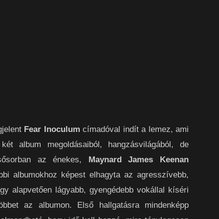
gjelent
Fear Inoculum
címadóval indít a lemez, ami
két album megoldásaiból, hangzásvilágából, de
lsősorban az énekes,
Maynard James Keenan
ábbi albumokhoz képest elhagyta az agresszívebb,
gy alapvetően lágyabb, gyengédebb vokállal kíséri
öbbet az albumon. Első hallgatásra mindenképp