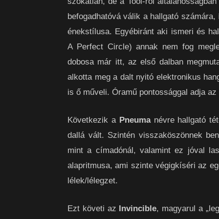
szokatlan, de a Tool-ról általánosságban
befogadhatóvá válik a hallgató számára, 
énekstílusa. Egyébiránt aki ismeri és ha
A Perfect Circle) annak nem fog megl
dobosa már itt, az első dalban megmutat
alkotta meg a dalt nyitó elektronikus han
is ő műveli. Óramű pontossággal adja az
Következik a
Pneuma
névre hallgató té
dallá vált. Szintén visszaköszönnek be
mint a címadónál, valamint ez jóval las
alapritmusa, ami szinte végigkíséri az e
lélek/lélegzet.
Ezt követi az
Invincible
, magyarul a „le