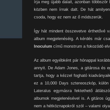
írja meg újabb dalait, azonban többször
közben nem írnak dalt. De hát amilye
csoda, hogy ez nem az ő módszerük.
Így hát mindent összevetve érthetővé vá
album megjelenéséig. A kérdés már csa
Inoculum
című monstrum a fokozódó elv
Az album egyébként pár hónappal korábba
annyit. De Adam Jones, a gitárosa és 
tartja, hogy a kézzel fogható kiadványai
ez a 10,000 Days sztereoszkóp, külön 
Lateralus egymásra fektethető átlátszó
albumok megjelenésével is. A gitáros úg
nem a hétköznapokról szól – valami olya