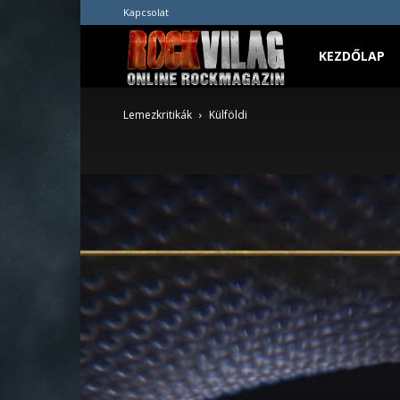
Kapcsolat
Rockvilág.hu
KEZDŐLAP
Lemezkritikák
Külföldi
online
rockmagazin