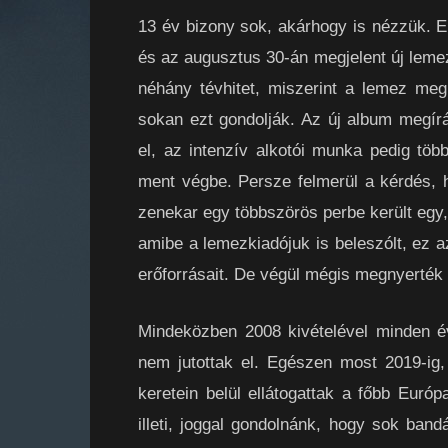
13 év bizony sok, akárhogy is nézzük. En
és az augusztus 30-án megjelent új leme
néhány tévhitet, miszerint a lemez meg
sokan ezt gondolják. Az új album megír
el, az intenzív alkotói munka pedig több
ment végbe. Persze felmerül a kérdés, h
zenekar egy többszörös perbe került egy,
amibe a lemezkiadójuk is beleszólt, ez a
erőforrásait. De végül mégis megnyerték 
Mindeközben 2008 kivételével minden é
nem jutottak el. Egészen most 2019-ig
keretein belül ellátogattak a főbb Európ
illeti, joggal gondolnánk, hogy sok ba