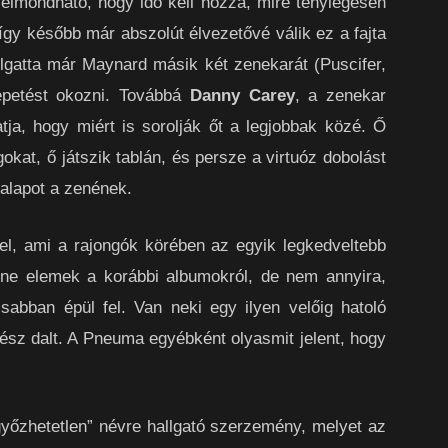
 elmondható, hogy idő kell hozzá, mire ténylegesen
így később már abszolút élvezetővé válik ez a fajta
llgatta már Maynard másik két zenekarát (Puscifer,
epetést okozni. Továbbá
Danny Carey
, a zenekar
ja, hogy miért is sorolják őt a legjobbak közé. Ő
gokat, ő játszik tablán, és persze a virtuóz dobolást
 alapot a zenének.
tel, ami a rajongók körében az egyik legkedveltebb
nne elemek a korábbi albumokról, de nem annyira,
sabban épül fel. Van neki egy ilyen velőig hatoló
gész dalt. A Pneuma egyébként olyasmit jelent, hogy
győzhetetlen” névre hallgató szerzemény, melyet az