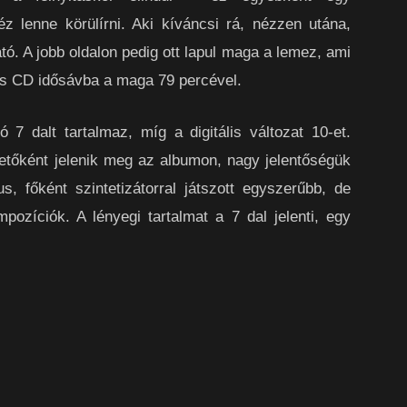
z lenne körülírni. Aki kíváncsi rá, nézzen utána,
tó. A jobb oldalon pedig ott lapul maga a lemez, ami
s CD idősávba a maga 79 percével.
7 dalt tartalmaz, míg a digitális változat 10-et.
zetőként jelenik meg az albumon, nagy jelentőségük
s, főként szintetizátorral játszott egyszerűbb, de
ozíciók. A lényegi tartalmat a 7 dal jelenti, egy