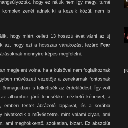
 hangsúlyozták, hogy ez náluk nem így megy, turné
n komplex zenét adnak ki a kezeik közül, nem is
lik, hogy miért kellett 13 hosszú évet várni az új
k az, hogy ezt a hosszas várakozást lezáró
Fear
árásoknak mennyire képes megfelelni.
n megjelent volna, ha a külsővel nem foglalkoznak
[N
egyben művészeti vezetője a zenekarnak fontosnak
k önmagukban is felkeltsék az érdeklődést. Így volt
az albumhoz járó lencsékkel nézhető képeivel, a
, emberi testet ábrázoló lapjaival, és a korábbi
y hivatkozik a művészetre, mint valami olyan, ami
n, ami meghökkentő, szokatlan, bizarr. Ez abszolút