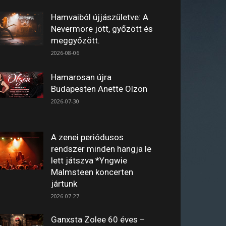
Hamvaiból újjászületve: A
Nevermore jött, győzött és
meggyőzött.
2026-08-06
Hamarosan újra
Budapesten Anette Olzon
2026-07-30
A zenei periódusos
rendszer minden hangja le
lett játszva *Yngwie
Malmsteen koncerten
jártunk
2026-07-27
Ganxsta Zolee 60 éves –