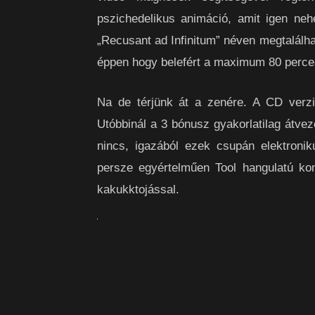
pszichedelikus animáció, amit igen nehé
„Recusant ad Infinitum” néven megtalálha
éppen hogy belefért a maximum 80 perce
Na de térjünk át a zenére. A CD verzió 
Utóbbinál a 3 bónusz gyakorlatilag átve
nincs, igazából ezek csupán elektroniku
persze egyértelműen Tool hangulatú komp
kakukktojással.