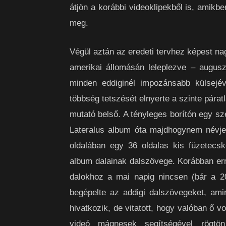
átjön a korábbi videoklipekből is, amikb
meg.
Végül aztán az eredeti tervhez képest na
amerikai állomásán leleplezve – augusz
minden eddiginél impozánsabb külsejé
többség tetszését elnyerte a szinte párat
mutató belső. A tényleges borítón egy sz
Lateralus album óta majdhogynem névjeg
oldalában egy 36 oldalas kis füzetecs
album dalainak dalszövege. Korábban err
dalokhoz a mai napig nincsen (bár a 
begépelte az addigi dalszövegeket, ami
hivatkozik, de vitatott, hogy valóban ő v
videó mágnesek segítségével rögtö