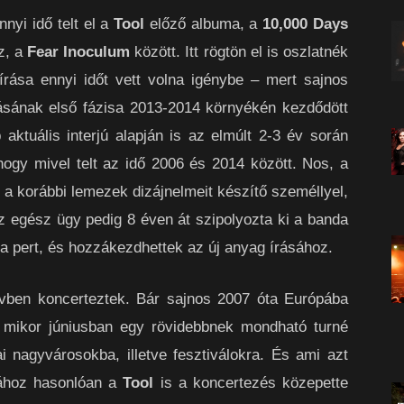
nyi idő telt el a
Tool
előző albuma, a
10,000 Days
z, a
Fear Inoculum
között. Itt rögtön el is oszlatnék
írása ennyi időt vett volna igénybe – mert sajnos
ásának első fázisa 2013-2014 környékén kezdődött
 aktuális interjú alapján is az elmúlt 2-3 év során
ogy mivel telt az idő 2006 és 2014 között. Nos, a
 a korábbi lemezek dizájnelmeit készítő személlyel,
z egész ügy pedig 8 éven át szipolyozta ki a banda
a pert, és hozzákezdhettek az új anyag írásához.
vben koncerteztek. Bár sajnos 2007 óta Európába
, mikor júniusban egy rövidebbnek mondható turné
ai nagyvárosokba, illetve fesztiválokra. És ami azt
ndához hasonlóan a
Tool
is a koncertezés közepette