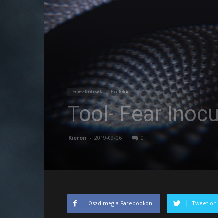
Lemezkritikák
Külföldi
Tool- Fear Inoc
Kieron
-
2019-09-06
0
Oszd meg a Facebookon!
Tweet on 