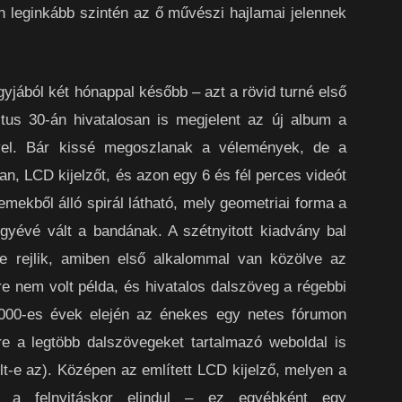
en leginkább szintén az ő művészi hajlamai jelennek
gyjából két hónappal később – azt a rövid turné első
tus 30-án hivatalosan is megjelent az új album a
vel. Bár kissé megoszlanak a vélemények, de a
lan, LCD kijelzőt, és azon egy 6 és fél perces videót
emekből álló spirál látható, mely geometriai forma a
yévé vált a bandának. A szétnyitott kiadvány bal
ke rejlik, amiben első alkalommal van közölve az
e nem volt példa, és hivatalos dalszöveg a régebbi
2000-es évek elején az énekes egy netes fórumon
re a legtöbb dalszövegeket tartalmazó weboldal is
olt-e az). Középen az említett LCD kijelző, melyen a
n a felnyitáskor elindul – ez egyébként egy