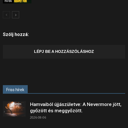
Hírek
Szólj hozzá:
LÉPJ BE A HOZZÁSZÓLÁSHOZ
Friss hírek
Hamvaiból újjászületve: A Nevermore jött,
győzött és meggyőzött.
2026-08-06