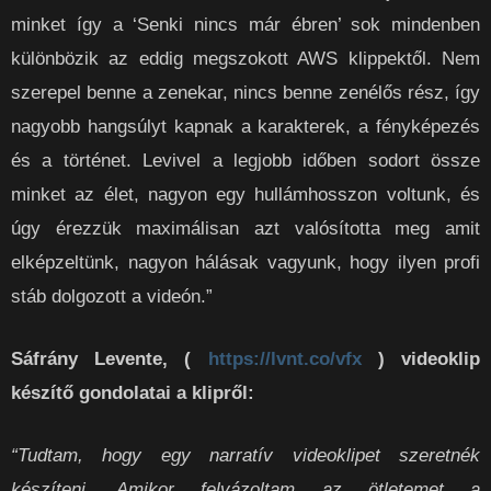
minket így a ‘Senki nincs már ébren’ sok mindenben
különbözik az eddig megszokott AWS klippektől. Nem
szerepel benne a zenekar, nincs benne zenélős rész, így
nagyobb hangsúlyt kapnak a karakterek, a fényképezés
és a történet. Levivel a legjobb időben sodort össze
minket az élet, nagyon egy hullámhosszon voltunk, és
úgy érezzük maximálisan azt valósította meg amit
elképzeltünk, nagyon hálásak vagyunk, hogy ilyen profi
stáb dolgozott a videón.”
Sáfrány Levente, (
https://lvnt.co/vfx
) videoklip
készítő gondolatai a klipről:
“Tudtam, hogy egy narratív videoklipet szeretnék
készíteni. Amikor felvázoltam az ötletemet a