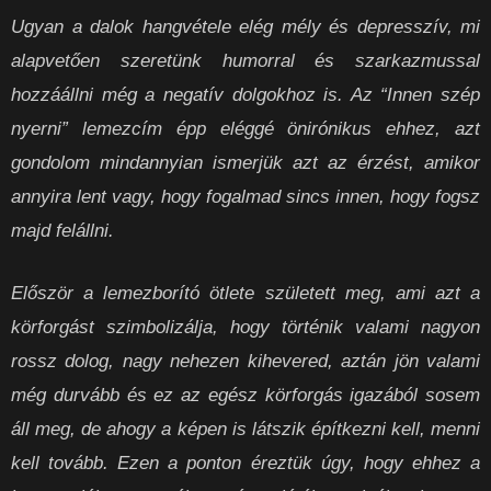
Ugyan a dalok hangvétele elég mély és depresszív, mi
alapvetően szeretünk humorral és szarkazmussal
hozzáállni még a negatív dolgokhoz is. Az “Innen szép
nyerni” lemezcím épp eléggé önirónikus ehhez, azt
gondolom mindannyian ismerjük azt az érzést, amikor
annyira lent vagy, hogy fogalmad sincs innen, hogy fogsz
majd felállni.
Először a lemezborító ötlete született meg, ami azt a
körforgást szimbolizálja, hogy történik valami nagyon
rossz dolog, nagy nehezen kihevered, aztán jön valami
még durvább és ez az egész körforgás igazából sosem
áll meg, de ahogy a képen is látszik építkezni kell, menni
kell tovább. Ezen a ponton éreztük úgy, hogy ehhez a