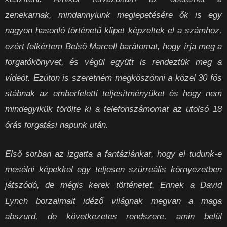
zenekarnak, mindannyiunk meglepetésére ők is egy
nagyon hasonló történetű klipet képzeltek el a számhoz,
ezért felkértem Belső Marcell barátomat, hogy írja meg a
forgatókönyvet, és végül együtt is rendeztük meg a
videót. Ezúton is szeretném megköszönni a közel 30 fős
stábnak az emberfeletti teljesítményüket és hogy nem
mindegyikük törölte ki a telefonszámomat az utolsó 18
órás forgatási napunk után.
Első sorban az izgatta a fantáziánkat, hogy el tudunk-e
mesélni képekkel egy teljesen szürreális környezetben
játszódó, de mégis kerek történetet. Ennek a David
Lynch borzalmait idéző világnak megvan a maga
abszurd, de következetes rendszere, amin belül