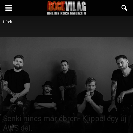
Rockvilág.hu
Hírek
online
rockmagazin
Hírek
Senki nincs már ébren- Klippel egy új
AWS dal.