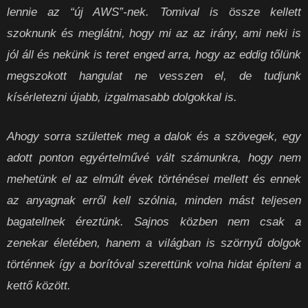
lennie az “új AWS”-nek. Tomival is össze kellett
szoknunk és meglátni, hogy mi az az irány, ami neki is
jól áll és nekünk is teret enged arra, hogy az eddig tőlünk
megszokott hangulat ne vesszen el, de tudjunk
kísérletezni újabb, izgalmasabb dolgokkal is.
Ahogy sorra születtek meg a dalok és a szövegek, egy
adott ponton egyértelművé vált számunkra, hogy nem
mehetünk el az elmúlt évek történései mellett és ennek
az anyagnak erről kell szólnia, minden mást teljesen
bagatellnek éreztünk. Sajnos közben nem csak a
zenekar életében, hanem a világban is szörnyű dolgok
történnek így a borítóval szerettünk volna hidat építeni a
kettő között.