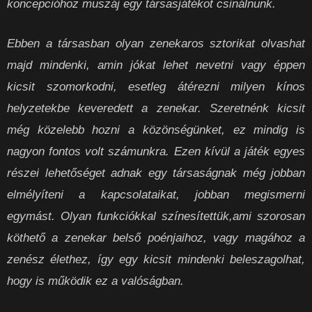
koncepcióhoz muszáj egy társasjátékot csinálnunk.
Ebben a társasban olyan zenekaros sztorikat olvashat
majd mindenki, amin jókat lehet nevetni vagy éppen
kicsit szomorkodni, esetleg átérezni milyen kínos
helyzetekbe keveredett a zenekar. Szeretnénk kicsit
még közelebb hozni a közönségünket, ez mindig is
nagyon fontos volt számunkra. Ezen kívül a játék egyes
részei lehetőséget adnak egy társaságnak még jobban
elmélyíteni a kapcsolataikat, jobban megismerni
egymást. Olyan funkciókkal színesítettük,ami szorosan
köthető a zenekar belső poénjaihoz, vagy magához a
zenész élethez, így egy kicsit mindenki beleszagolhat,
hogy is működik ez a valóságban.