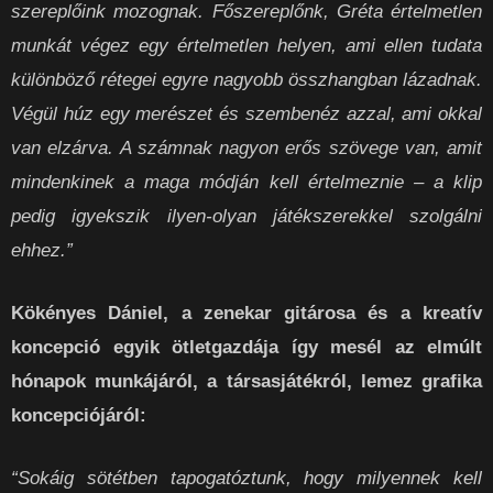
szereplőink mozognak. Főszereplőnk, Gréta értelmetlen
munkát végez egy értelmetlen helyen, ami ellen tudata
különböző rétegei egyre nagyobb összhangban lázadnak.
Végül húz egy merészet és szembenéz azzal, ami okkal
van elzárva. A számnak nagyon erős szövege van, amit
mindenkinek a maga módján kell értelmeznie – a klip
pedig igyekszik ilyen-olyan játékszerekkel szolgálni
ehhez.”
Kökényes Dániel, a zenekar gitárosa és a kreatív
koncepció egyik ötletgazdája így mesél az elmúlt
hónapok munkájáról, a társasjátékról, lemez grafika
koncepciójáról:
“Sokáig sötétben tapogatóztunk, hogy milyennek kell