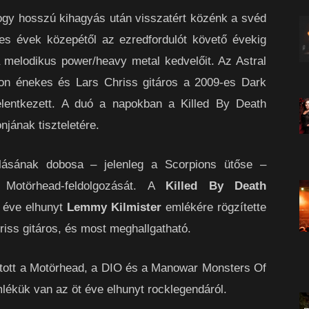
ogy hosszú kihagyás után visszatért közénk a svéd
es évek közepétől az ezredfordulót követő évekig
 melodikus power/heavy metal kedvelőit. Az Astral
son énekes és Lars Chriss gitáros a 2009-es Dark
elentkezett. A duó a napokban a Killed By Death
njának tiszteletére.
lásának dobosa – jelenleg a Scorpions ütőse –
s Motörhead-feldolgozását. A
Killed By Death
 éve elhunyt
Lemmy Kilmister
emlékére rögzítette
iss gitáros, és most meghallgatható.
atott a Motörhead, a DIO és a Manowar Monsters Of
mlékük van az öt éve elhunyt rocklegendáról.