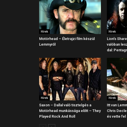
Hírek
Hírek
Motörhead – Életrajzi film készül
Lion’s Share
Lemmyről
valóban lesz
dal: Pentag
Hírek
Hírek
Saxon – Dallal való tisztelgés a
Itt van Lem
Motörhead munkássága előtt – They
Chris Decle
Played Rock And Roll
és vette fel