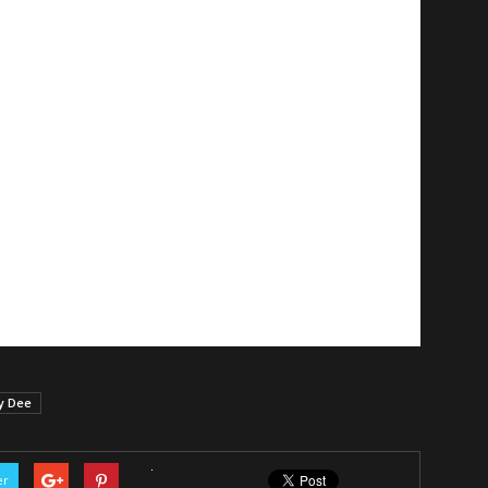
y Dee
er