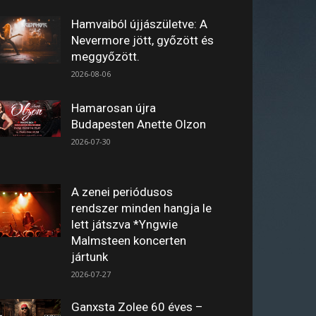
Hamvaiból újjászületve: A
Nevermore jött, győzött és
meggyőzött.
2026-08-06
Hamarosan újra
Budapesten Anette Olzon
2026-07-30
A zenei periódusos
rendszer minden hangja le
lett játszva *Yngwie
Malmsteen koncerten
jártunk
2026-07-27
Ganxsta Zolee 60 éves –