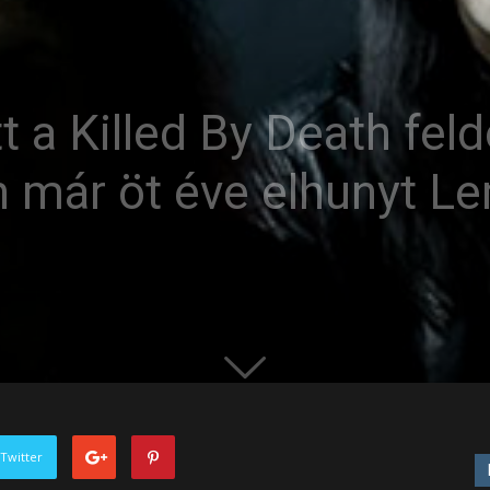
tt a Killed By Death fel
 már öt éve elhunyt L
Twitter