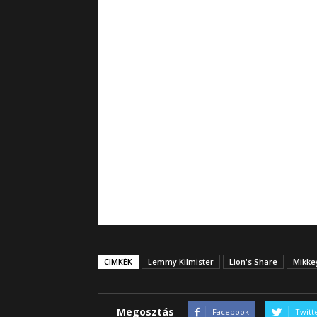
CIMKÉK
Lemmy Kilmister
Lion's Share
Mikke
Megosztás
Facebook
Twitt