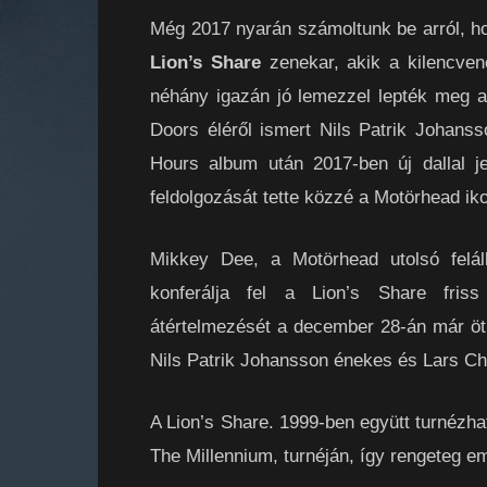
Még 2017 nyarán számoltunk be arról, h
Lion’s Share
zenekar, akik a kilencven
néhány igazán jó lemezzel lepték meg a
Doors éléről ismert Nils Patrik Johans
Hours album után 2017-ben új dallal j
feldolgozását tette közzé a Motörhead iko
Mikkey Dee, a Motörhead utolsó felál
konferálja fel a Lion’s Share fris
átértelmezését a december 28-án már öt
Nils Patrik Johansson énekes és Lars Chr
A Lion’s Share. 1999-ben együtt turnézh
The Millennium, turnéján, így rengeteg e