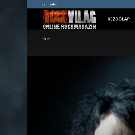
Kapcsolat
Rockvilág.hu
KEZDŐLAP
Hírek
online
rockmagazin