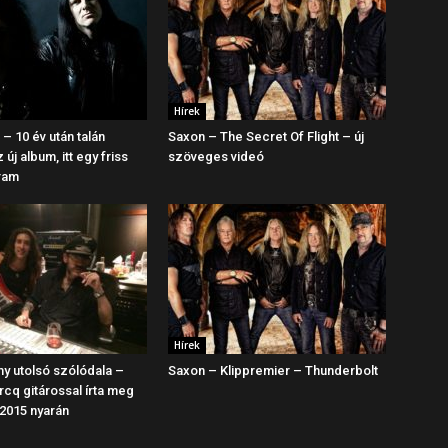
Hírek
 – 10 év után talán
Saxon – The Secret Of Flight – új
 új album, itt egy friss
szöveges videó
ram
Hírek
my utolsó szólódala –
Saxon – Klippremier – Thunderbolt
rcq gitárossal írta meg
 2015 nyarán