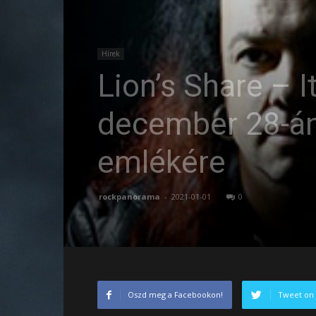
Hírek
Lion’s Share – I
december 28-án
emlékére
rockpanorama
-
2021-01-01
0
Oszd meg a Facebookon!
Tweet on 