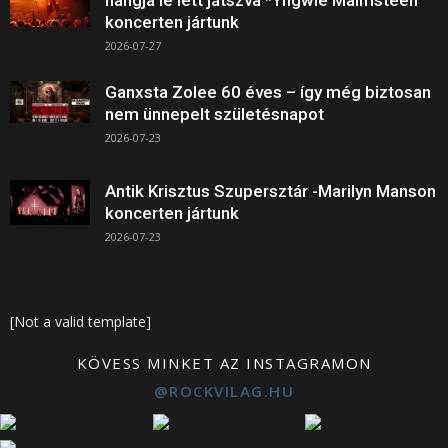
hangja le lett játszva *Yngwie Malmsteen
koncerten jártunk
2026-07-27
Ganxsta Zolee 60 éves – így még biztosan
nem ünnepelt születésnapot
2026-07-23
Antik Krisztus Szupersztár -Marilyn Manson
koncerten jártunk
2026-07-23
[Not a valid template]
KÖVESS MINKET AZ INSTAGRAMON
@ROCKVILAG.HU