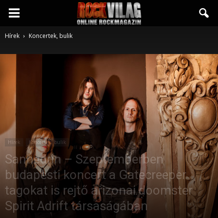
Rockvilág.hu
Hírek
Koncertek, bulik
online
rockmagazin
Hírek
Koncertek, bulik
Sanhedrin – Szeptemberben
budapesti koncert a Gatecreeper
tagokat is rejtő arizonai doomster
Spirit Adrift társaságában