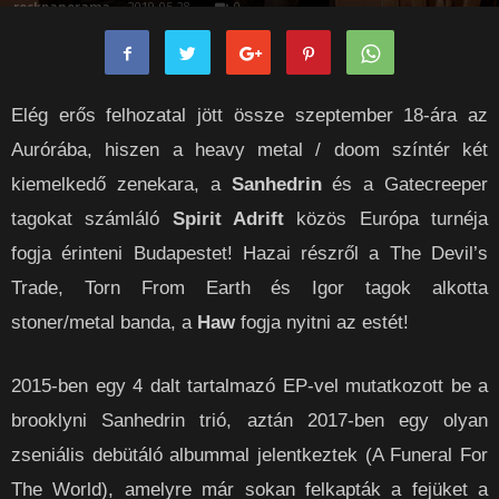
rockpanorama
-
2019-05-28
0
Elég erős felhozatal jött össze szeptember 18-ára az
Aurórába, hiszen a heavy metal / doom színtér két
kiemelkedő zenekara, a
Sanhedrin
és a Gatecreeper
tagokat számláló
Spirit Adrift
közös Európa turnéja
fogja érinteni Budapestet! Hazai részről a The Devil’s
Trade, Torn From Earth és Igor tagok alkotta
stoner/metal banda, a
Haw
fogja nyitni az estét!
2015-ben egy 4 dalt tartalmazó EP-vel mutatkozott be a
brooklyni Sanhedrin trió, aztán 2017-ben egy olyan
zseniális debütáló albummal jelentkeztek (A Funeral For
The World), amelyre már sokan felkapták a fejüket a