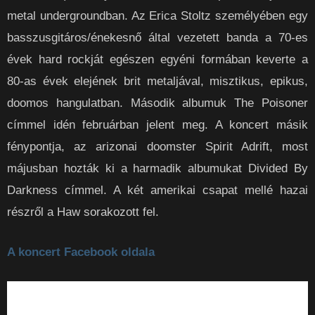
metal undergroundban. Az Erica Stoltz személyében egy
basszusgitáros/énekesnő által vezetett banda a 70-es
évek hard rockját egészen egyéni formában keverte a
80-as évek elejének brit metaljával, misztikus, epikus,
doomos hangulatban. Második albumuk The Poisoner
címmel idén februárban jelent meg. A koncert másik
fénypontja, az arizonai doomster Spirit Adrift, most
májusban hozták ki a harmadik albumukat Divided By
Darkness címmel. A két amerikai csapat mellé hazai
részről a Haw sorakozott fel.
A koncert Facebook oldala