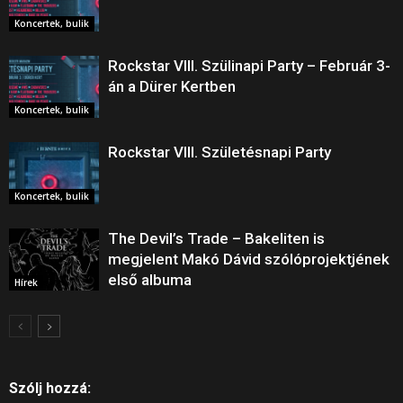
Koncertek, bulik
Rockstar VIII. Szülinapi Party – Február 3-
án a Dürer Kertben
Koncertek, bulik
Rockstar VIII. Születésnapi Party
Koncertek, bulik
The Devil’s Trade – Bakeliten is
megjelent Makó Dávid szólóprojektjének
első albuma
Hírek
Szólj hozzá: