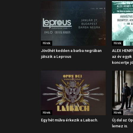
Hírek
Hírek
Jövőhét kedden a barba negrában
ALEX HENRY
játszik a Leprous
az év egyik
koncertje j
Hírek
Hírek
Egy hét múlva érkezik a Laibach.
Új dal az Op
lemez is.