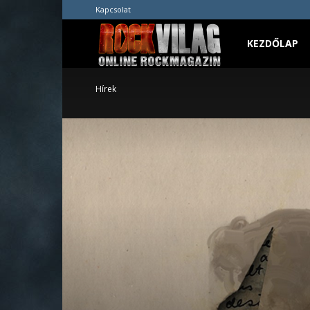
Kapcsolat
Rockvilág.hu
KEZDŐLAP
Hírek
online
rockmagazin