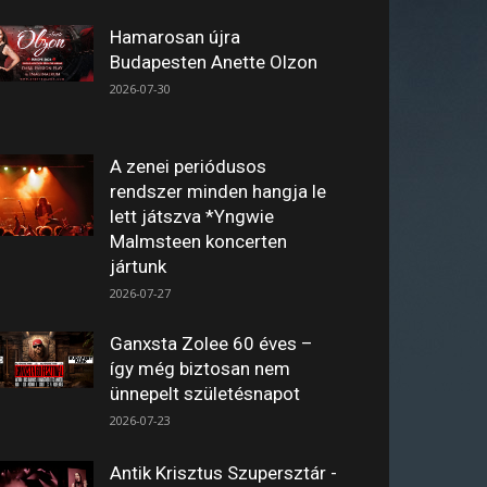
Hamarosan újra
Budapesten Anette Olzon
2026-07-30
A zenei periódusos
rendszer minden hangja le
lett játszva *Yngwie
Malmsteen koncerten
jártunk
2026-07-27
Ganxsta Zolee 60 éves –
így még biztosan nem
ünnepelt születésnapot
2026-07-23
Antik Krisztus Szupersztár -