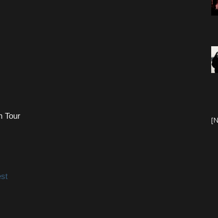
 Tour
[N
est