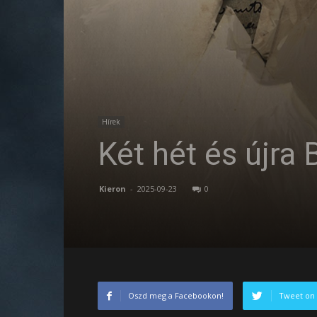
Hírek
Két hét és újra
Kieron
-
2025-09-23
0
Oszd meg a Facebookon!
Tweet on 