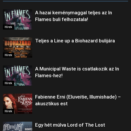
A hazai keménymaggal teljes az In
Flames buli felhozatala!
Hírek
Teljes a Line up a Biohazard bulijára
Hírek
A Municipal Waste is csatlakozik az In
Flames-hez!
Hírek
Fabienne Erni (Eluveitie, Illumishade) –
akusztikus est
Hírek
Egy hét múlva Lord of The Lost