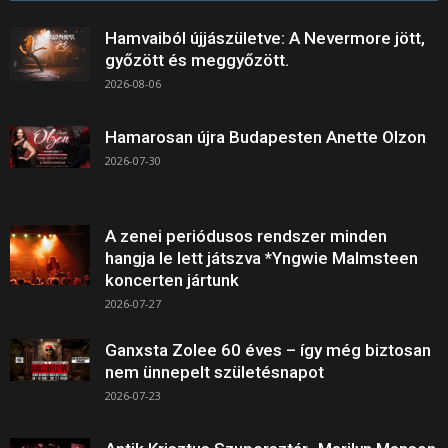
Hamvaiból újjászületve: A Nevermore jött,
győzött és meggyőzött.
2026-08-06
Hamarosan újra Budapesten Anette Olzon
2026-07-30
A zenei periódusos rendszer minden
hangja le lett játszva *Yngwie Malmsteen
koncerten jártunk
2026-07-27
Ganxsta Zolee 60 éves – így még biztosan
nem ünnepelt születésnapot
2026-07-23