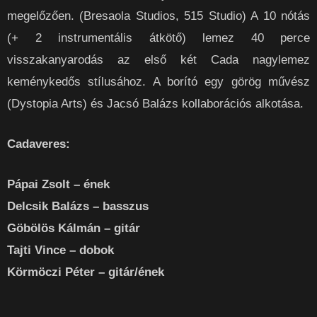
megelőzően. (Bresaola Studios, 515 Studio) A 10 nótás
(+ 2 instrumentális átkötő) lemez 40 perce
visszakanyarodás az első két Cada nagylemez
keménykedős stílusához. A borító egy görög művész
(Dystopia Arts) és Jacsó Balázs kollaborációs alkotása.
Cadaveres:
Pápai Zsolt – ének
Delcsik Balázs – basszus
Göbölös Kálmán – gitár
Tajti Vince – dobok
Körmöczi Péter – gitár/ének