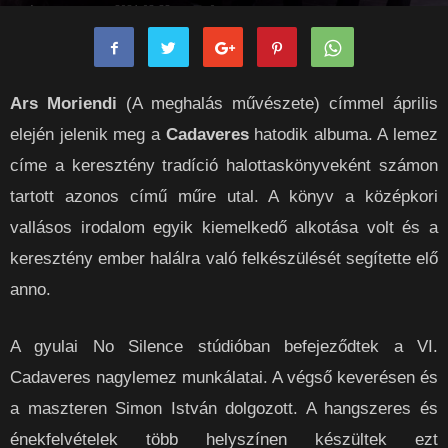
rockpanorama
-
2021-02-22
0
Ars Moriendi
(A meghalás művészete) címmel április
elején jelenik meg a
Cadaveres
hatodik albuma. A lemez
címe a keresztény tradíció halottaskönyveként számon
tartott azonos című műre utal. A könyv a középkori
vallásos irodalom egyik kiemelkedő alkotása volt és a
keresztény ember halálra való felkészülését segítette elő
anno.
A gyulai No Silence stúdióban befejeződtek a VI.
Cadaveres nagylemez munkálatai. A végső keverésen és
a maszteren Simon István dolgozott. A hangszeres és
énekfelvételek több helyszínen készültek ezt