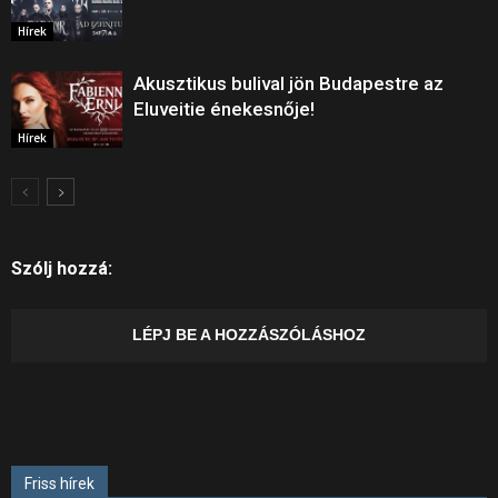
Hírek
Akusztikus bulival jön Budapestre az
Eluveitie énekesnője!
Hírek
Szólj hozzá:
LÉPJ BE A HOZZÁSZÓLÁSHOZ
Friss hírek