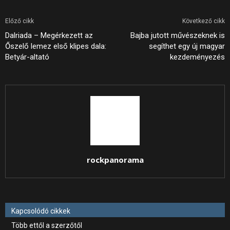
Előző cikk
Következő cikk
Dalriada – Megérkezett az
Bajba jutott művészeknek is
Őszelő lemez első klipes dala:
segíthet egy új magyar
Betyár-altató
kezdeményezés
rockpanorama
Kapcsolódó cikkek
Több ettől a szerzőtől