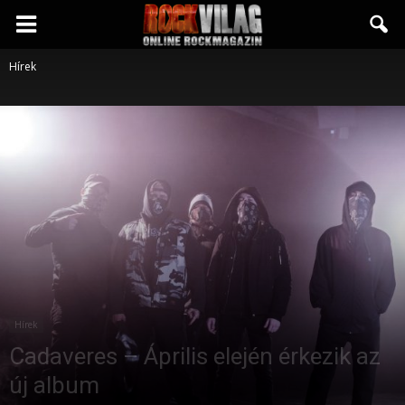
Rockvilág.hu
Hírek
online
rockmagazin
Hírek
Cadaveres – Április elején érkezik az
új album