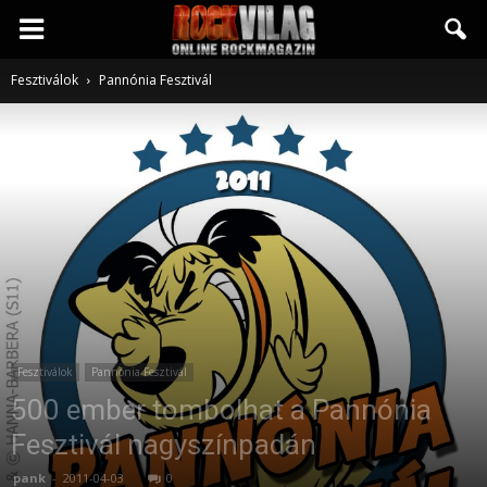
Rockvilág.hu
Fesztiválok
Pannónia Fesztivál
online
rockmagazin
Fesztiválok
Pannónia Fesztivál
500 ember tombolhat a Pannónia
Fesztivál nagyszínpadán
pank
-
2011-04-03
0