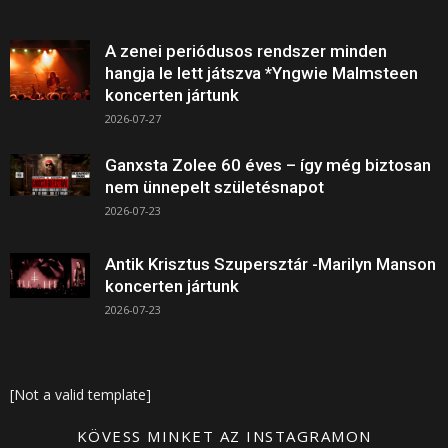
A zenei periódusos rendszer minden
hangja le lett játszva *Yngwie Malmsteen
koncerten jártunk
2026-07-27
Ganxsta Zolee 60 éves – így még biztosan
nem ünnepelt születésnapot
2026-07-23
Antik Krisztus Szupersztár -Marilyn Manson
koncerten jártunk
2026-07-23
[Not a valid template]
KÖVESS MINKET AZ INSTAGRAMON