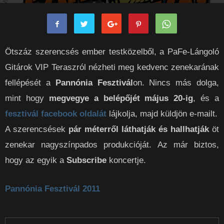
Ötszáz szerencsés ember testközelből, a PaFe-Lángoló
Gitárok VIP Teraszról nézheti meg kedvenc zenekarának
fellépését a
Pannónia Fesztivál
on. Nincs más dolga,
mint hogy
megvegye a belépőjét május 20-ig
, és a
fesztivál facebook oldalát
lájkolja, majd küldjön e-mailt.
A szerencsések
pár méterről láthatják és hallhatják
öt
zenekar nagyszínpados produkcióját. Az már biztos,
hogy az egyik a
Subscribe
koncertje.
Pannónia Fesztivál 2011