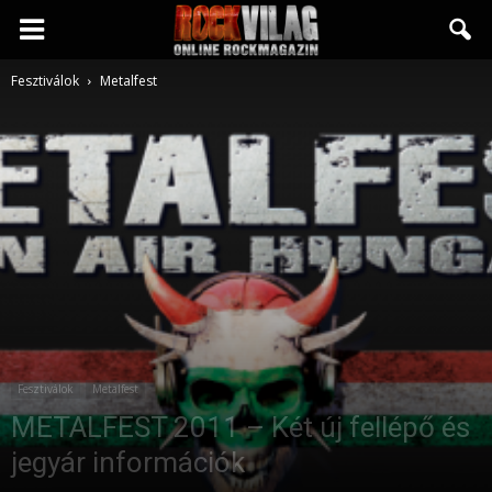
Rockvilág.hu
Fesztiválok
Metalfest
online
rockmagazin
Fesztiválok
Metalfest
METALFEST 2011 – Két új fellépő és
jegyár információk