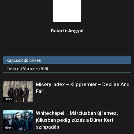
Bukott Angyal
Kapcsolódó cikkek
Több ettől a szerzőtől
Misery Index – Klippremier – Decline And
Fall
Hírek
Whitechapel – Márciusban új lemez,
júliusban pedig zúzás a Dürer Kert
színpadán
Hírek