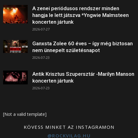
A zenei periódusos rendszer minden
hangja le lett játszva *Yngwie Malmsteen
koncerten jártunk
2026-07-27
Ganxsta Zolee 60 éves – így még biztosan
nem ünnepelt születésnapot
2026-07-23
Antik Krisztus Szupersztár -Marilyn Manson
koncerten jártunk
2026-07-23
[Not a valid template]
KÖVESS MINKET AZ INSTAGRAMON
@ROCKVILAG.HU