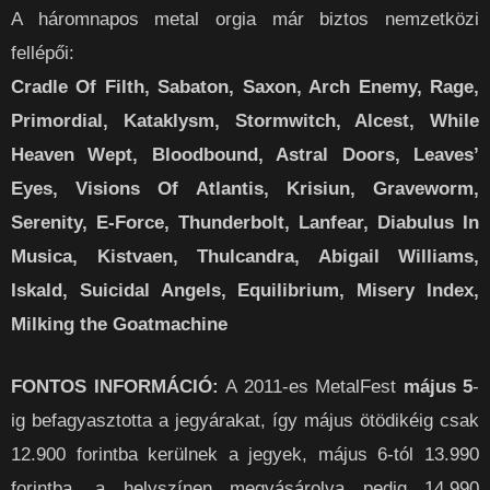
A háromnapos metal orgia már biztos nemzetközi
fellépői:
Cradle Of Filth, Sabaton, Saxon, Arch Enemy, Rage,
Primordial, Kataklysm, Stormwitch, Alcest, While
Heaven Wept, Bloodbound, Astral Doors, Leaves’
Eyes, Visions Of Atlantis, Krisiun, Graveworm,
Serenity, E-Force, Thunderbolt, Lanfear, Diabulus In
Musica, Kistvaen, Thulcandra, Abigail Williams,
Iskald, Suicidal Angels, Equilibrium, Misery Index,
Milking the Goatmachine
FONTOS INFORMÁCIÓ:
A 2011-es MetalFest
május 5
-
ig befagyasztotta a jegyárakat, így május ötödikéig csak
12.900 forintba kerülnek a jegyek, május 6-tól 13.990
forintba, a helyszínen megvásárolva pedig 14.990