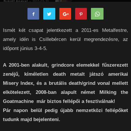
Bukott Angyal
-
2011-03-10
0
Ismét két csapat jelentkezett a 2011-es Metalfestre,
amely idén is Csillebércen kerül megrendezésre, az
időpont június 3-4-5.
A 2001-ben alakult, grindcore elemekkel fűszerezett
zenéjű, kíméletlen death metalt játszó amerikai
Misery Index, és a brutális death/grind vonal mellett
elkötelezett, 2008-ban alapult német Milking the
Goatmachine már biztos fellépői a fesztiválnak!
Pár napon belül pedig újabb nemzetközi fellépőket
tudunk majd bejelenteni.