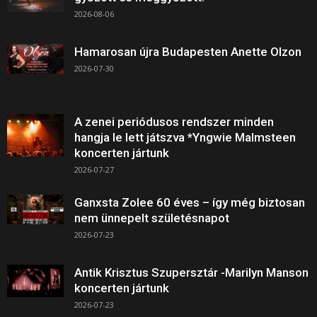
2026-08-06
Hamarosan újra Budapesten Anette Olzon
2026-07-30
A zenei periódusos rendszer minden
hangja le lett játszva *Yngwie Malmsteen
koncerten jártunk
2026-07-27
Ganxsta Zolee 60 éves – így még biztosan
nem ünnepelt születésnapot
2026-07-23
Antik Krisztus Szupersztár -Marilyn Manson
koncerten jártunk
2026-07-23