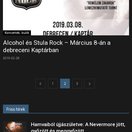
Koncertek, bulik
Alcohol és Stula Rock – Március 8-án a
debreceni Kaptárban
2019-02-28
1
2
3
Friss hírek
Hamvaiból újjászületve: A Nevermore jött,
győzött és meggyőzött.