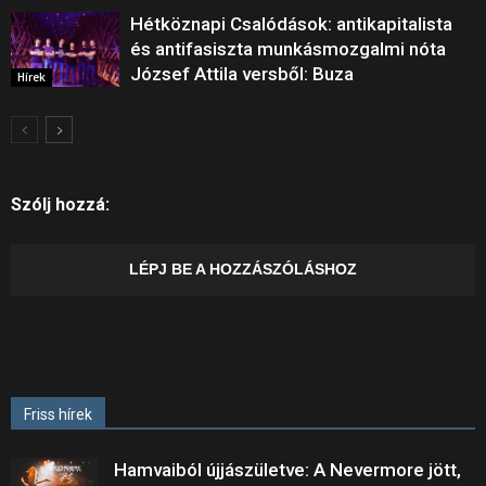
Hétköznapi Csalódások: antikapitalista
és antifasiszta munkásmozgalmi nóta
József Attila versből: Buza
Hírek
Szólj hozzá:
LÉPJ BE A HOZZÁSZÓLÁSHOZ
Friss hírek
Hamvaiból újjászületve: A Nevermore jött,