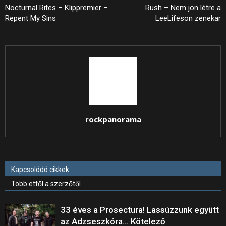
Nocturnal Rites – Klippremier –
Rush – Nem jön létre a
Repent My Sins
LeeLifeson zenekar
rockpanorama
Kapcsolódó cikkek
Több ettől a szerzőtől
33 éves a Prosectura! Lassúzzunk együtt
az Adzseszkóra… Kötelező