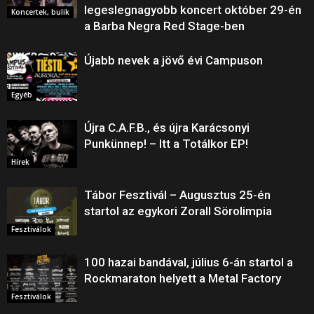
legeslegnagyobb koncert október 29-én
Koncertek, bulik
a Barba Negra Red Stage-ben
Újabb nevek a jövő évi Campuson
Egyéb
Újra C.A.F.B., és újra Karácsonyi
Punkünnep! – Itt a Totálkor EP!
Hírek
Tábor Fesztivál – Augusztus 25-én
startol az egykori Zorall Sörolimpia
Fesztiválok
100 hazai bandával, július 6-án startol a
Rockmaraton helyett a Metal Factory
Fesztiválok