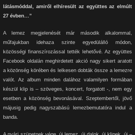
látásmóddal, amiről elhíresült az együttes az elmúlt
27 évben…”
A lemez megjelenését már második alkalommal,
műfajukban idehaza szinte egyedülálló módon,
közösségi finanszírozással tették lehetővé. Az együttes
Facebook oldalán meghirdetett akció nagy sikert aratott
a közönség körében és lelkesen dobták össze a lemezre
valót. Az album minden dalához valamilyen formában
készül klip is – szöveges, koncert, forgatott -, nem egy
esetben a közönség bevonásával. Szeptembertől, jövő
májusig pedig nagyszabású lemezbemutatóra indul a
banda.
A nyári szünetnek vége, új lemez, új dalok, új klipek, új –