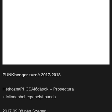
PUNKhenger turné 2017-2018
HétköznaPI CSAlódások – Prosectura
+ Mindenhol egy helyi banda
2017.09.08.pén Szeged