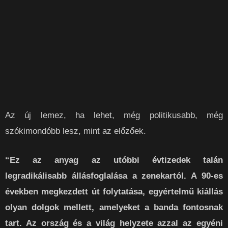
Az új lemez, ha lehet, még politikusabb, még
szókimondóbb lesz, mint az előzőek.
“Ez az anyag az utóbbi évtizedek talán
legradikálisabb állásfoglalása a zenekartól. A 90-es
években megkezdett út folytatása, egyértelmű kiállás
olyan dolgok mellett, amelyeket a banda fontosnak
tart. Az ország és a világ helyzete azzal az egyéni