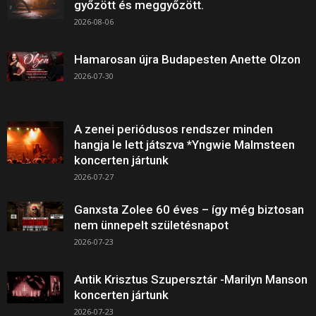
győzött és meggyőzött.
2026-08-06
Hamarosan újra Budapesten Anette Olzon
2026-07-30
A zenei periódusos rendszer minden
hangja le lett játszva *Yngwie Malmsteen
koncerten jártunk
2026-07-27
Ganxsta Zolee 60 éves – így még biztosan
nem ünnepelt születésnapot
2026-07-23
Antik Krisztus Szupersztár -Marilyn Manson
koncerten jártunk
2026-07-23