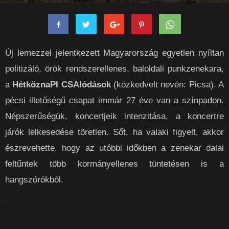
rockpanorama
-
2017-09-02
0
Új lemezzel jelentkezett Magyarország egyetlen nyíltan
politizáló, örök rendszerellenes, baloldali punkzenekara,
a
HétköznaPI CSAlódások
(közkedvelt nevén: Picsa). A
pécsi illetőségű csapat immár 27 éve van a színpadon.
Népszerűségük, koncertjeik intenzitása, a koncertre
járók lelkesedése töretlen. Sőt, ha valaki figyelt, akkor
észrevehette, hogy az utóbbi időkben a zenekar dalai
feltűntek több kormányellenes tüntetésen is a
hangszórókból.