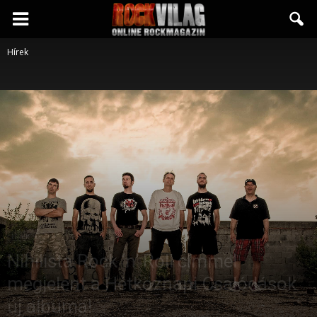
Rockvilág.hu
Hírek
online
rockmagazin
Hírek
Nihilista Rock ‘n’ Roll címmel
megjelent a Hétköznapi Csalódások
új albuma!