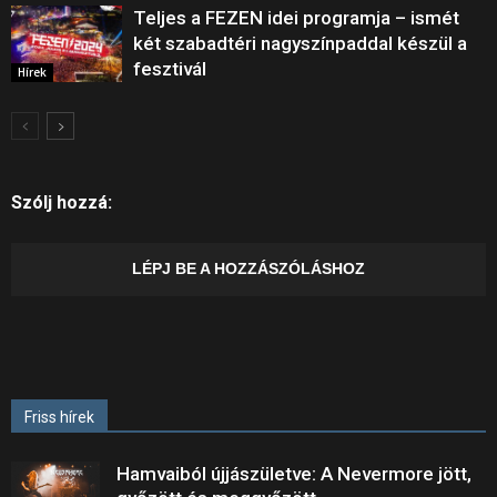
Teljes a FEZEN idei programja – ismét
két szabadtéri nagyszínpaddal készül a
fesztivál
Hírek
Szólj hozzá:
LÉPJ BE A HOZZÁSZÓLÁSHOZ
Friss hírek
Hamvaiból újjászületve: A Nevermore jött,