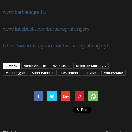
www.barbanegra.hu
www.facebook.com/barbanegrahungary
https://www.instagram.com/barbanegrahungary/
CIMKÉK
Amon Amarth
Avantasia,
Dropkick Murphys,
Meshuggah
Steel Panther
Testament
Trivium
Whitesnake