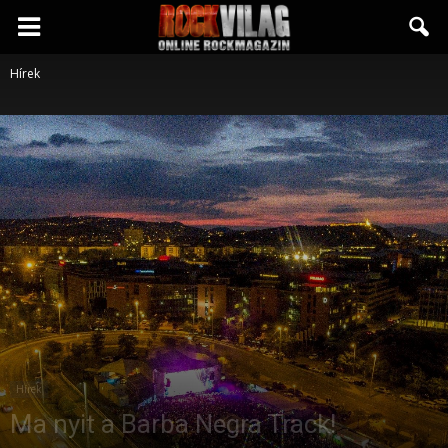
Rockvilág.hu
Hírek
online
rockmagazin
Hírek
Ma nyit a Barba Negra Track!