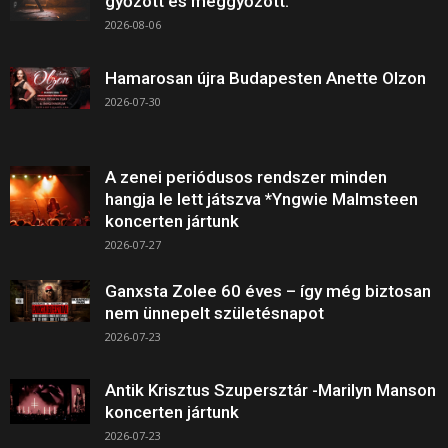
győzött és meggyőzött.
2026-08-06
Hamarosan újra Budapesten Anette Olzon
2026-07-30
A zenei periódusos rendszer minden
hangja le lett játszva *Yngwie Malmsteen
koncerten jártunk
2026-07-27
Ganxsta Zolee 60 éves – így még biztosan
nem ünnepelt születésnapot
2026-07-23
Antik Krisztus Szupersztár -Marilyn Manson
koncerten jártunk
2026-07-23