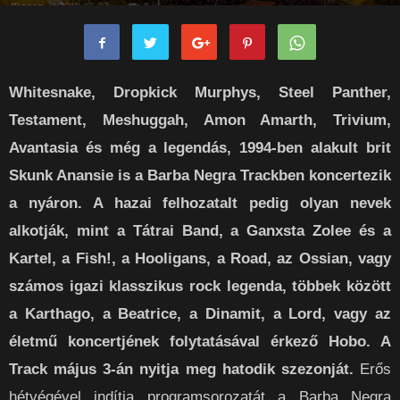
Kieron
-
2019-05-03
0
Whitesnake, Dropkick Murphys, Steel Panther,
Testament, Meshuggah, Amon Amarth, Trivium,
Avantasia és még a legendás, 1994-ben alakult brit
Skunk Anansie is a Barba Negra Trackben koncertezik
a nyáron. A hazai felhozatalt pedig olyan nevek
alkotják, mint a Tátrai Band, a Ganxsta Zolee és a
Kartel, a Fish!, a Hooligans, a Road, az Ossian, vagy
számos igazi klasszikus rock legenda, többek között
a Karthago, a Beatrice, a Dinamit, a Lord, vagy az
életmű koncertjének folytatásával érkező Hobo. A
Track május 3-án nyitja meg hatodik szezonját.
Erős
hétvégével indítja programsorozatát a Barba Negra