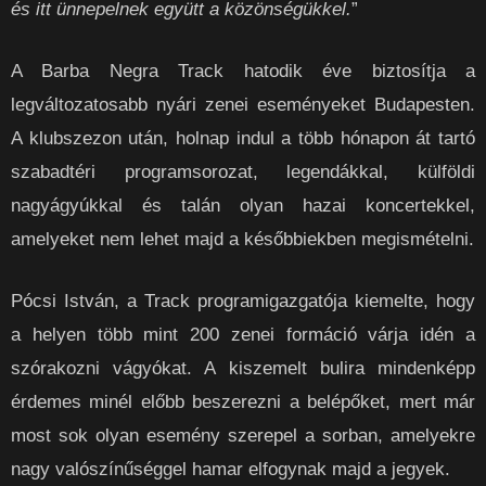
és itt ünnepelnek együtt a közönségükkel.
”
A Barba Negra Track hatodik éve biztosítja a
legváltozatosabb nyári zenei eseményeket Budapesten.
A klubszezon után, holnap indul a több hónapon át tartó
szabadtéri programsorozat, legendákkal, külföldi
nagyágyúkkal és talán olyan hazai koncertekkel,
amelyeket nem lehet majd a későbbiekben megismételni.
Pócsi István, a Track programigazgatója kiemelte, hogy
a helyen több mint 200 zenei formáció várja idén a
szórakozni vágyókat. A kiszemelt bulira mindenképp
érdemes minél előbb beszerezni a belépőket, mert már
most sok olyan esemény szerepel a sorban, amelyekre
nagy valószínűséggel hamar elfogynak majd a jegyek.