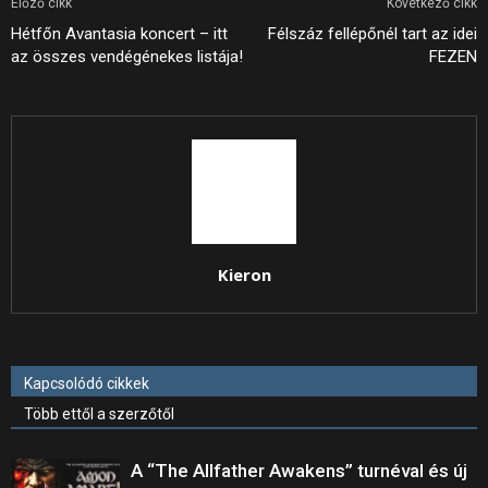
Előző cikk
Következő cikk
Hétfőn Avantasia koncert – itt
Félszáz fellépőnél tart az idei
az összes vendégénekes listája!
FEZEN
Kieron
Kapcsolódó cikkek
Több ettől a szerzőtől
A “The Allfather Awakens” turnéval és új