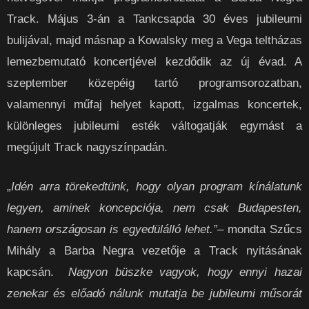
Track. Május 3-án a Tankcsapda 30 éves jubileumi
bulijával, majd másnap a Kowalsky meg a Vega teltházas
lemezbemutató koncertjével kezdődik az új évad. A
szeptember közepéig tartó programsorozatban,
valamennyi műfaj helyet kapott, izgalmas koncertek,
különleges jubileumi esték váltogatják egymást a
megújult Track nagyszínpadán.
„
Idén arra törekedtünk, hogy olyan program kínálatunk
legyen, aminek koncepciója, nem csak Budapesten,
hanem országosan is egyedülálló lehet.”
– mondta Szűcs
Mihály a Barba Negra vezetője a Track nyitásának
kapcsán.
Nagyon büszke vagyok, hogy ennyi hazai
zenekar és előadó nálunk mutatja be jubileumi műsorát