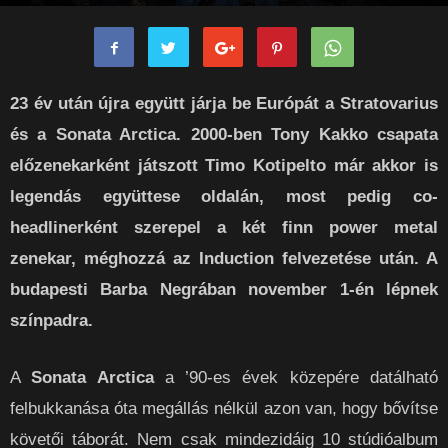
Kieron
-
2023-08-21
0
23 év után újra együtt járja be Európát a Stratovarius
és a Sonata Arctica. 2000-ben Tony Kakko csapata
előzenekarként játszott Timo Kotipelto már akkor is
legendás együttese oldalán, most pedig co-
headlinerként szerepel a két finn power metal
zenekar, méghozzá az Induction felvezetése után. A
budapesti Barba Negrában november 1-én lépnek
színpadra.
A
Sonata Arctica
a ’90-es évek közepére datálható
felbukkanása óta megállás nélkül azon van, hogy bővítse
követői táborát. Nem csak mindezidáig 10 stúdióalbum