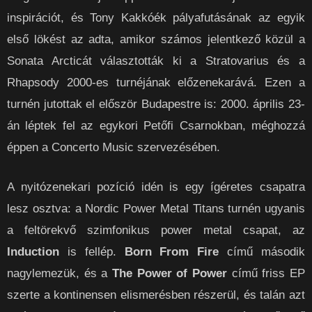
inspirációt, és Tony Kakkóék pályafutásának az egyik
első lökést az adta, amikor számos jelentkező közül a
Sonata Arcticát választották ki a Stratovarius és a
Rhapsody 2000-es turnéjának előzenekarává. Ezen a
turnén jutottak el először Budapestre is: 2000. április 23-
án léptek fel az egykori Petőfi Csarnokban, méghozzá
éppen a Concerto Music szervezésében.
A nyitózenekari pozíció idén is egy ígéretes csapatra
lesz osztva: a Nordic Power Metal Titans turnén ugyanis
a feltörekvő szimfonikus power metal csapat, az
Induction
is fellép.
Born From Fire
című második
nagylemezük, és a
The Power of Power
című friss EP
szerte a kontinensen elismerésben részerül, és talán azt