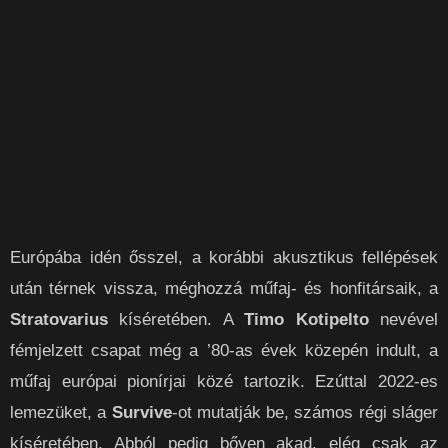
Európába idén ősszel, a korábbi akusztikus fellépések
után térnek vissza, méghozzá műfaj- és honfitársaik, a
Stratovarius
kíséretében. A
Timo Kotipelto
nevével
fémjelzett csapat még a ’80-as évek közepén indult, a
műfaj európai pionírjai közé tartozik. Ezúttal 2022-es
lemezüket, a
Survive
-ot mutatják be, számos régi sláger
kíséretében. Abból pedig bőven akad, elég csak az