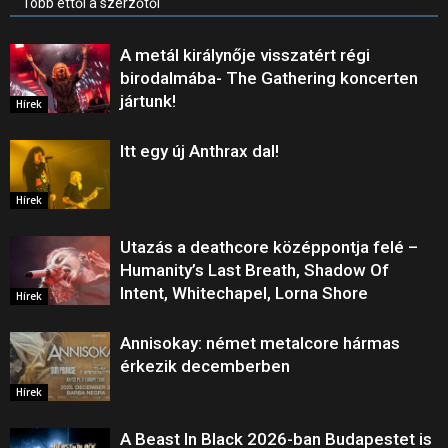
Több ettől a szerzőtől
A metál királynője visszatért régi
birodalmába- The Gathering koncerten
jártunk!
Hírek
Itt egy új Anthrax dal!
Hírek
Utazás a deathcore középpontja felé –
Humanity’s Last Breath, Shadow Of
Intent, Whitechapel, Lorna Shore
Hírek
Annisokay: német metalcore hármas
érkezik decemberben
Hírek
A Beast In Black 2026-ban Budapestet is