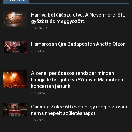
Hamvaiból újjászületve: A Nevermore jött,
győzött és meggyőzött.
2026-08-06
Hamarosan újra Budapesten Anette Olzon
2026-07-30
A zenei periódusos rendszer minden
hangja le lett játszva *Yngwie Malmsteen
koncerten jártunk
2026-07-27
Ganxsta Zolee 60 éves – így még biztosan
nem ünnepelt születésnapot
2026-07-23