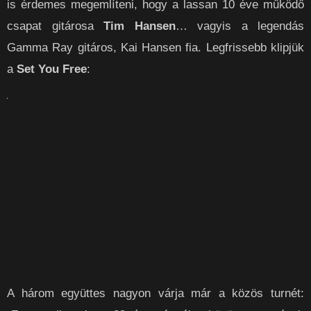
is érdemes megemlíteni, hogy a lassan 10 éve működő
csapat gitárosa
Tim Hansen
… vagyis a legendás
Gamma Ray gitáros, Kai Hansen fia. Legfrissebb klipjük
a
Set You Free
:
A három együttes nagyon várja már a közös turnét: