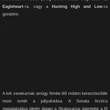
Eagleheart
-ra, vagy a
Hunting High and Low
-ra
gondolni:
A két zenekarnak amúgy filmbe illő módon kereszteződik
most ismét a pályafutása. A Sonata Arctica
megalakulása idején éppen a Stratovarius jelentette a fő