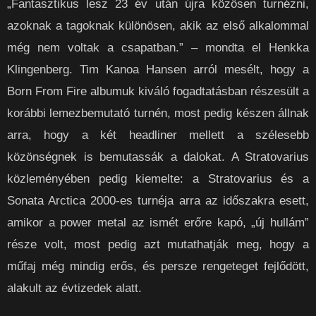
„Fantasztikus lesz 23 év után újra közösen turnézni,
azoknak a tagoknak különösen, akik az első alkalommal
még nem voltak a csapatban.” – mondta el Henkka
Klingenberg. Tim Kanoa Hansen arról mesélt, hogy a
Born From Fire albumuk kiváló fogadtatásban részesült a
korábbi lemezbemutató turnén, most pedig készen állnak
arra, hogy a két headliner mellett a szélesebb
közönségnek is bemutassák a dalokat. A Stratovarius
közleményében pedig kiemelte: a Stratovarius és a
Sonata Arctica 2000-es turnéja arra az időszakra esett,
amikor a power metal az ismét erőre kapó, „új hullám”
része volt, most pedig azt mutathatják meg, hogy a
műfaj még mindig erős, és persze rengeteget fejlődött,
alakult az évtizedek alatt.