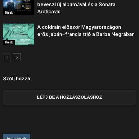
beveszi új albumával és a Sonata
Arcticával
Hírek
A coldrain először Magyarországon –
erős japán–francia trió a Barba Negrában
Hírek
Szólj hozzá:
LÉPJ BE A HOZZÁSZÓLÁSHOZ
Friss hírek