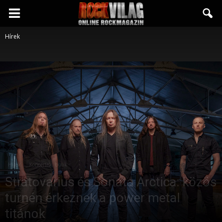
Rockvilág.hu
Hírek
online
rockmagazin
Hírek
Koncertek, bulik
Stratovarius és Sonata Arctica: közös
turnén érkeznek a power metal
titánok