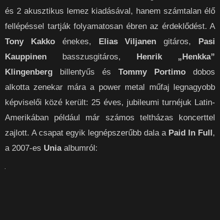
és 2 akusztikus lemez kiadásával, hanem számtalan élő
fellépéssel tartják folyamatosan ébren az érdeklődést. A
Tony Kakko
énekes,
Elias Viljanen
gitáros,
Pasi
Kauppinen
basszusgitáros,
Henrik „Henkka”
Klingenberg
billentyűs és
Tommy Portimo
dobos
alkotta zenekar mára a power metal műfaj legnagyobb
képviselői közé került: 25 éves, jubileumi turnéjuk Latin-
Amerikában például már számos teltházas koncerttel
zajlott. A csapat egyik legnépszerűbb dala a
Paid In Full
,
a 2007-es
Unia
albumról: