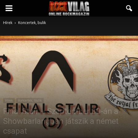
Rockvilág.hu
Hírek
Koncertek, bulik
online
rockmagazin
Hírek
Koncertek, bulik
Final Stair – Szeptember 30-án a
Showbarlangban játszik a német
csapat