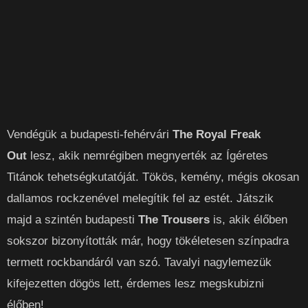
Vendégük a budapesti-fehérvári
The Royal Freak
Out
lesz, akik nemrégiben megnyerték az Ígéretes
Titánok tehetségkutatóját. Tökös, kemény, mégis okosan
dallamos rockzenével melegítik fel az estét. Játszik
majd a szintén budapesti
The Trousers
is, akik élőben
sokszor bizonyították már, hogy tökéletesen színpadra
termett rockbandáról van szó. Tavalyi nagylemezük
kifejezetten dögös lett, érdemes lesz megskubizni
élőben!