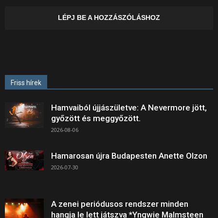
LÉPJ BE A HOZZÁSZÓLÁSHOZ
Friss hírek
Hamvaiból újjászületve: A Nevermore jött,
győzött és meggyőzött.
2026-08-06
Hamarosan újra Budapesten Anette Olzon
2026-07-30
A zenei periódusos rendszer minden
hangja le lett játszva *Yngwie Malmsteen