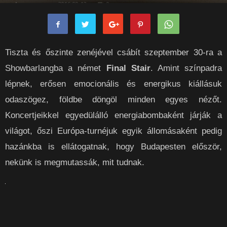
rockpanorama
-
2016-09-13
0
Tiszta és őszinte zenéjével csábít szeptember 30-ra a
Showbarlangba a német
Final Stair
. Amint színpadra
lépnek, erősen emocionális és energikus kiállásuk
odaszögez, földbe döngöl minden egyes nézőt.
Koncertjeikkel egyedülálló energiabombaként járják a
világot, őszi Európa-turnéjuk egyik állomásaként pedig
hazánkba is ellátogatnak, hogy Budapesten először,
nekünk is megmutassák, mit tudnak.