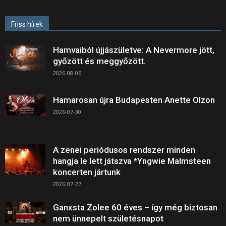
Friss hírek
Hamvaiból újjászületve: A Nevermore jött,
győzött és meggyőzött.
2026-08-06
Hamarosan újra Budapesten Anette Olzon
2026-07-30
A zenei periódusos rendszer minden
hangja le lett játszva *Yngwie Malmsteen
koncerten jártunk
2026-07-27
Ganxsta Zolee 60 éves – így még biztosan
nem ünnepelt születésnapot