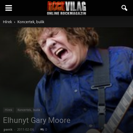
Rockvilág.hu
Hírek
Koncertek, bulik
online
rockmagazin
Hírek
Koncertek, bulik
Elhunyt Gary Moore
pank
-
2011-02-06
0