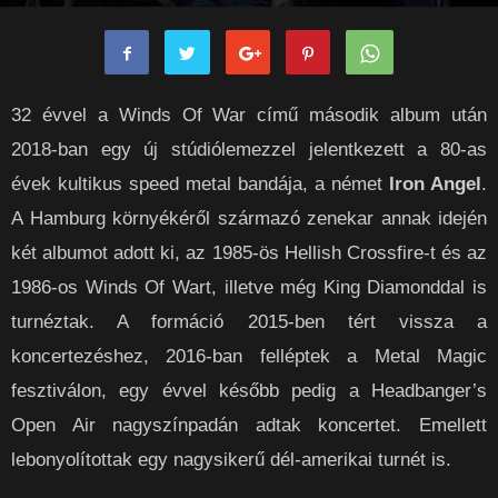
rockpanorama
-
2020-07-12
0
32 évvel a Winds Of War című második album után
2018-ban egy új stúdiólemezzel jelentkezett a 80-as
évek kultikus speed metal bandája, a német
Iron Angel
.
A Hamburg környékéről származó zenekar annak idején
két albumot adott ki, az 1985-ös Hellish Crossfire-t és az
1986-os Winds Of Wart, illetve még King Diamonddal is
turnéztak. A formáció 2015-ben tért vissza a
koncertezéshez, 2016-ban felléptek a Metal Magic
fesztiválon, egy évvel később pedig a Headbanger’s
Open Air nagyszínpadán adtak koncertet. Emellett
lebonyolítottak egy nagysikerű dél-amerikai turnét is.