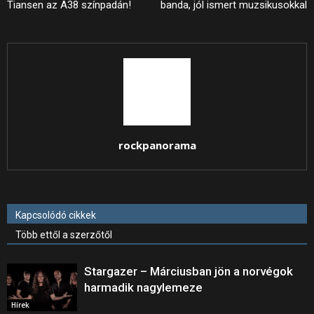
Tiansen az A38 színpadán!
banda, jól ismert muzsikusokkal
rockpanorama
Kapcsolódó cikkek
Több ettől a szerzőtől
Stargazer – Márciusban jön a norvégok
harmadik nagylemeze
Hírek