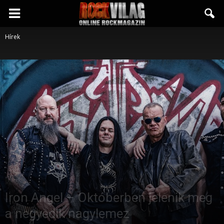
Rockvilág.hu
Hírek
online
rockmagazin
Hírek
Iron Angel – Októberben jelenik meg
a negyedik nagylemez