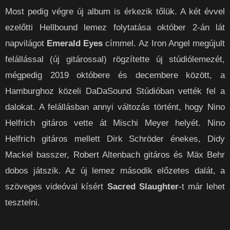
Most pedig végre új album is érkezik tőlük. A két évvel
ezelőtti Hellbound lemez folytatása október 2-án lát
napvilágot
Emerald Eyes
címmel. Az Iron Angel megújult
felállással (új gitárossal) rögzítette új stúdiólemezét,
mégpedig 2019 októbere és decembere között, a
Hamburghoz közeli DaDaSound Stúdióban vették fel a
dalokat. A felállásban annyi változás történt, hogy Nino
Helfrich gitáros vette át Mischi Meyer helyét. Nino
Helfrich gitáros mellett Dirk Schröder énekes, Didy
Mackel basszer, Robert Altenbach gitáros és Mäx Behr
dobos játszik. Az új lemez második előzetes dalát, a
szöveges videóval kísért
Sacred Slaughter
-t már lehet
tesztelni.