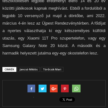
tesztkitöltésen legjobb eredményt elérő 14 és 20 év
közötti játékosok kapnak meghívást. Ebből a fordulóból a
legjobb 10 versenyző jut majd a döntőbe, ami 2022.
március 4-én lesz az Újpest Rendezvénytérben. A fődíjat
a nyertes választhatja ki egy kétszemélyes külföldi
utazás, egy Xiaomi 11T Pro szupertelefon, vagy egy
Samsung Galaxy Note 20 közül. A második és a
harmadik helyezett jutalma egy-egy okostelefon lesz.
CIMKÉK
Jancsó Miklós
Törőcsik Mari