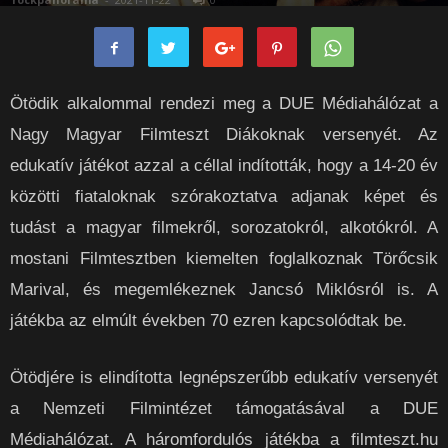
Ötödik alkalommal rendezi meg a DUE Médiahálózat a
Nagy Magyar Filmteszt Diákoknak versenyét. Az
edukatív játékot azzal a céllal indították, hogy a 14-20 év
közötti fiataloknak szórakoztatva adjanak képet és
tudást a magyar filmekről, sorozatokról, alkotókról. A
mostani Filmtesztben kiemelten foglalkoznak Törőcsik
Marival, és megemlékeznek Jancsó Miklósról is. A
játékba az elmúlt években 70 ezren kapcsolódtak be.
Ötödjére is elindította legnépszerűbb edukatív versenyét
a Nemzeti Filmintézet támogatásával a DUE
Médiahálózat. A háromfordulós játékba a filmteszt.hu