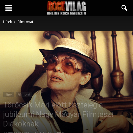
Rockvilág.hu
Hírek
Filmrovat
online
rockmagazin
Hírek
Filmrovat
Törőcsik Mari előtt tiszteleg a
jubileumi Nagy Magyar Filmteszt
Diákoknak
rockpanorama
-
2021-11-22
0