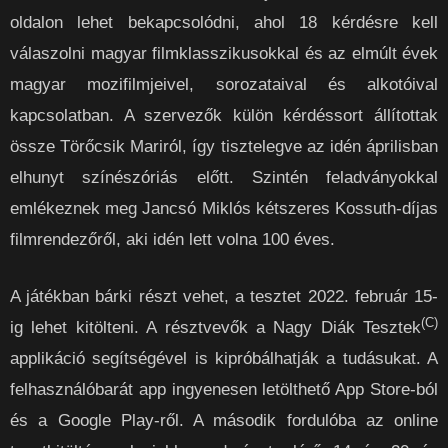
oldalon lehet bekapcsolódni, ahol 18 kérdésre kell
válaszolni magyar filmklasszikusokkal és az elmúlt évek
magyar mozifilmjeivel, sorozataival és alkotóival
kapcsolatban. A szervezők külön kérdéssort állítottak
össze Törőcsik Mariról, így tisztelegve az idén áprilisban
elhunyt színészóriás előtt. Szintén feladványokkal
emlékeznek meg Jancsó Miklós kétszeres Kossuth-díjas
filmrendezőről, aki idén lett volna 100 éves.
A játékban bárki részt vehet, a tesztet 2022. február 15-
(C)
ig lehet kitölteni. A résztvevők a Nagy Diák Tesztek
applikáció segítségével is kipróbálhatják a tudásukat. A
felhasználóbarát app ingyenesen letölthető App Store-ból
és a Google Play-ről. A második fordulóba az online