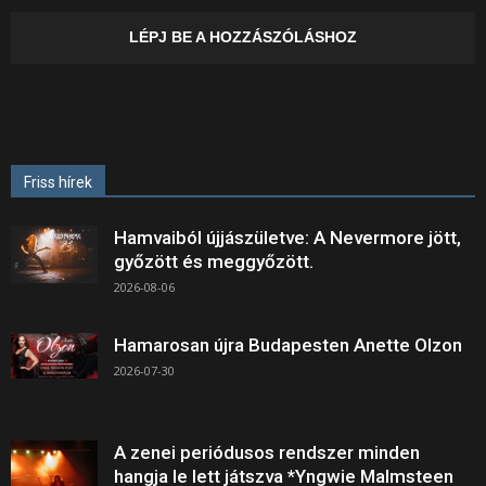
LÉPJ BE A HOZZÁSZÓLÁSHOZ
Friss hírek
Hamvaiból újjászületve: A Nevermore jött,
győzött és meggyőzött.
2026-08-06
Hamarosan újra Budapesten Anette Olzon
2026-07-30
A zenei periódusos rendszer minden
hangja le lett játszva *Yngwie Malmsteen