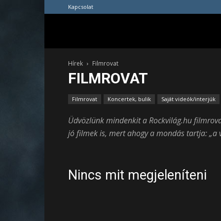
Kapcsolat
Hírek
Filmrovat
FILMROVAT
Filmrovat
Koncertek, bulik
Saját videók/interjúk
Üdvözlünk mindenkit a Rockvilág.hu filmro
jó filmek is, mert ahogy a mondás tartja: „a
Nincs mit megjeleníteni