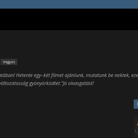
Vegyes
vatában!
Hetente egy–két filmet ajánlunk, mutatunk be nektek, eze
 változatosság gyönyörködtet."
Jó olvasgatást!