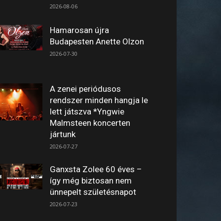
2026-08-06
Hamarosan újra
Budapesten Anette Olzon
2026-07-30
A zenei periódusos
rendszer minden hangja le
lett játszva *Yngwie
Malmsteen koncerten
jártunk
2026-07-27
Ganxsta Zolee 60 éves –
így még biztosan nem
ünnepelt születésnapot
2026-07-23