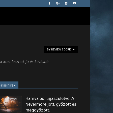
BY REVIEW SCORE
k közt lesznek jó és kevésbé
Friss hírek
Hamvaiból újjászületve: A
Nevermore jött, győzött és
meggyőzött.