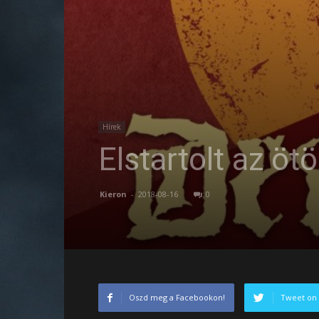
Hírek
Elstartolt az öt
Kieron
-
2018-08-16
0
Oszd meg a Facebookon!
Tweet on 