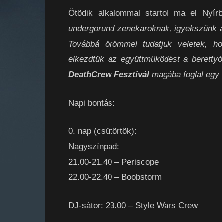
Ötödik alkalommal startol ma el Nyí
undergorund zenekaroknak, igyekszünk a 
Továbbá örömmel tudatjuk veletek, ho
elkezdtük az együttműködést a berettyóú
DeathCrew Fesztivál
magába foglal egy k
Napi bontás:
0. nap (csütörtök):
Nagyszínpad:
21.00-21.40 – Periscope
22.00-22.40 – Boobstorm
DJ-sátor: 23.00 – Style Wars Crew