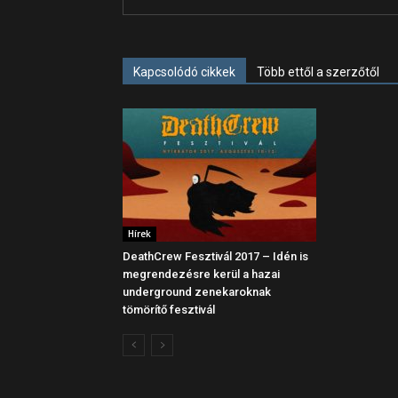
Kapcsolódó cikkek
Több ettől a szerzőtől
Hírek
DeathCrew Fesztivál 2017 – Idén is
megrendezésre kerül a hazai
underground zenekaroknak
tömörítő fesztivál