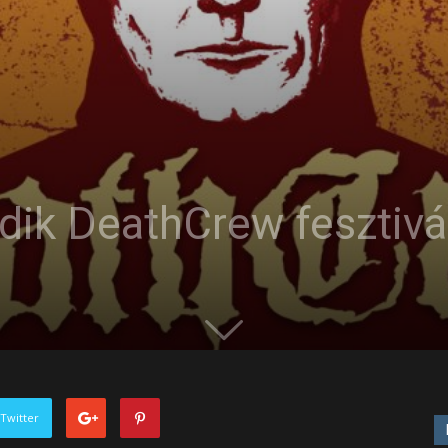
ödik DeathCrew fesztivá
Twitter