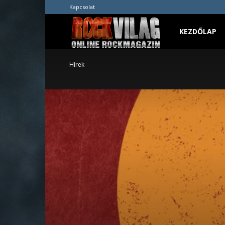
Kapcsolat
Rockvilág.hu
KEZDŐLAP
Hírek
online
rockmagazin