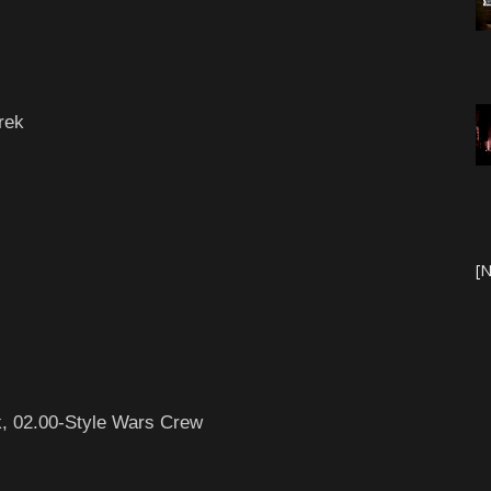
erek
[N
yk, 02.00-Style Wars Crew