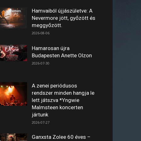
Hamvaiból újjászületve: A
Nevermore jött, győzött és
meggyőzött.
2026-08-06
Hamarosan újra
Budapesten Anette Olzon
2026-07-30
A zenei periódusos
rendszer minden hangja le
lett játszva *Yngwie
Malmsteen koncerten
jártunk
2026-07-27
Ganxsta Zolee 60 éves –