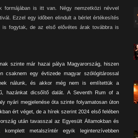
 formájában is itt van. Négy nemzetközi névvel
ivál. Ezzel egy időben elindult a bérlet értékesítés
l is fogytak, de az első elővétes árak továbbra is
tnak szinte már hazai pálya Magyarország, hiszen
n csaknem egy évtizede magyar szólógitárossal
pnek nálunk, és akkor még nem is említettük a
ű, hazánkat dicsőítő dalát. A Seventh Rum of a
y nyári megjelenése óta szinte folyamatosan úton
kban ért véget, de a hírek szerint 2024 első felében
rország után tavasszal az Egyesült Államokban és
komplett metalszíntér egyik legintenzívebben