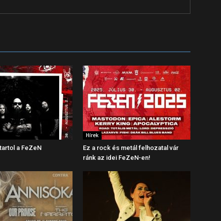
Hírek
startol a FeZeN
Ez a rock és metál felhozatal vár
ránk az idei FeZeN-en!