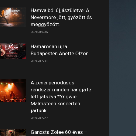
Hamvaiból újjászületve: A
Nevermore jött, győzött és
meggyőzött.
2026-08-06
Hamarosan újra
Budapesten Anette Olzon
2026-07-30
A zenei periódusos
rendszer minden hangja le
lett játszva *Yngwie
Malmsteen koncerten
jártunk
2026-07-27
Ganxsta Zolee 60 éves –