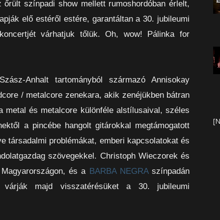
 őrült színpadi show mellett rumoshordóban érlelt,
pják elő estéről estére, garantáltan a 30. jubileumi
oncertjét várhatjuk tőlük. Oh, wow! Pálinka for
Szász-Anhalt tartományból származó Annisokay
dcore / metalcore zenekara, akik zenéjükben bátran
a metal és metalcore különféle alstílusaival, széles
[N
nektől a pincébe hangolt gitárokkal megtámogatott
ve társadalmi problémákat, emberi kapcsolatokat és
ondolatgazdag szövegekkel. Christoph Wieczorek és
ak Magyarországon, és a
BARBA NEGRA
színpadán
 várják majd visszatérésüket a 30. jubileumi