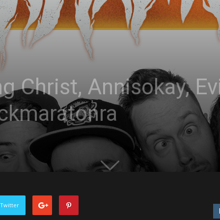
g Christ, Annisokay, Ev
ockmaratonra
Twitter