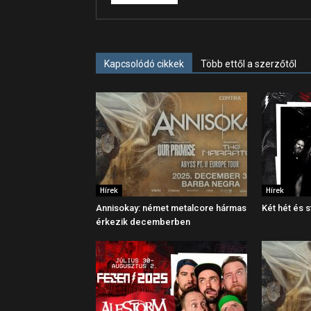
Kapcsolódó cikkek
Több ettől a szerzőtől
Hírek
Hírek
Annisokay: német metalcore hármas
Két hét és 
érkezik decemberben