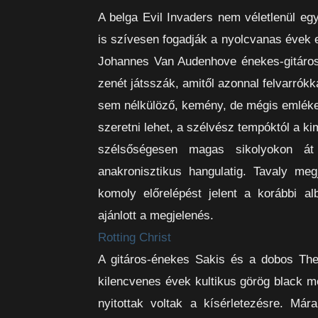
A belga Evil Invaders nem véletlenül e
is szívesen fogadják a nyolcvanas évek e
Johannes Van Audenhove énekes-gitáros 
zenét játsszák, amitől azonnal felvarrókk
sem nélkülöző, kemény, de mégis emlékeze
szeretni lehet, a szélvész tempóktól a ki
szélsőségesen magas sikolyokon át
anakronisztikus hangulatig. Tavaly meg
komoly előrelépést jelent a korábbi a
ajánlott a megjelenés.
Rotting Christ
A gitáros-énekes Sakis és a dobos Themi
kilencvenes évek kultikus görög black me
nyitottak voltak a kísérletezésre. Mára