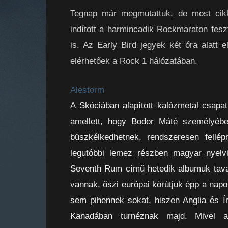
Tegnap már megmutattuk, de most cikk
indított a harmincadik Rockmaraton feszt
is. Az Early Bird jegyek két óra alatt e
elérhetőek a Rock 1 hálózatában.
Alestorm
A Skóciában alapított kalózmetal csapa
amellett, hogy Bodor Máté személyébe
büszkélkedhetnek, rendszeresen fellé
legutóbbi lemez részben magyar nyelv
Seventh Rum című hetedik albumuk taval
vannak, őszi európai körútjuk épp a napo
sem pihennek sokat, hiszen Anglia és Í
Kanadában turnéznak majd. Mivel a 