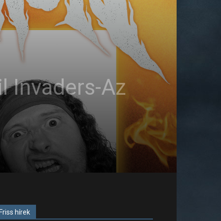
il Invaders-Az
Friss hírek