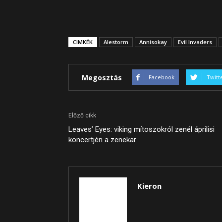
CIMKÉK
Alestorm
Annisokay
Evil Invaders
Megosztás
Facebook
Twitt
Előző cikk
Leaves’ Eyes: viking mítoszokról zenél áprilisi
koncertjén a zenekar
Kieron