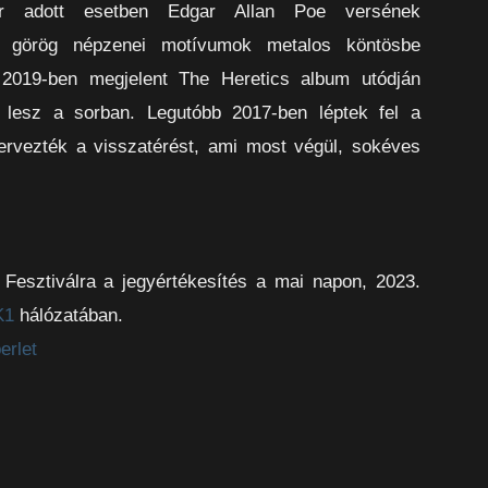
r adott esetben Edgar Allan Poe versének
 görög népzenei motívumok metalos köntösbe
a 2019-ben megjelent The Heretics album utódján
lesz a sorban. Legutóbb 2017-ben léptek fel a
ervezték a visszatérést, ami most végül, sokéves
 Fesztiválra a jegyértékesítés a mai napon, 2023.
K1
hálózatában.
erlet