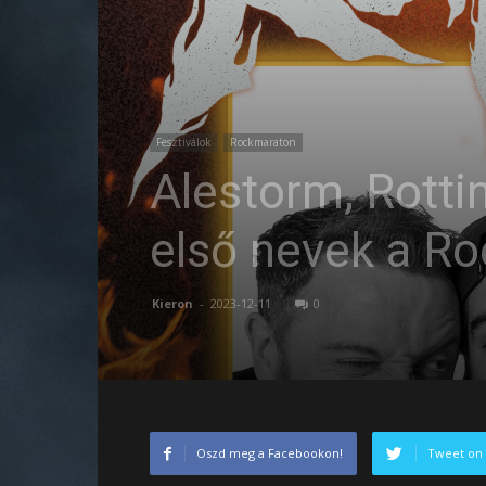
Fesztiválok
Rockmaraton
Alestorm, Rottin
első nevek a R
Kieron
-
2023-12-11
0
Oszd meg a Facebookon!
Tweet on 