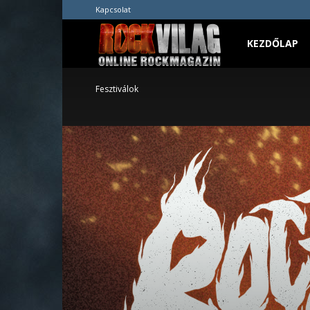
Kapcsolat
Rockvilág.hu
KEZDŐLAP
Fesztiválok
online
rockmagazin