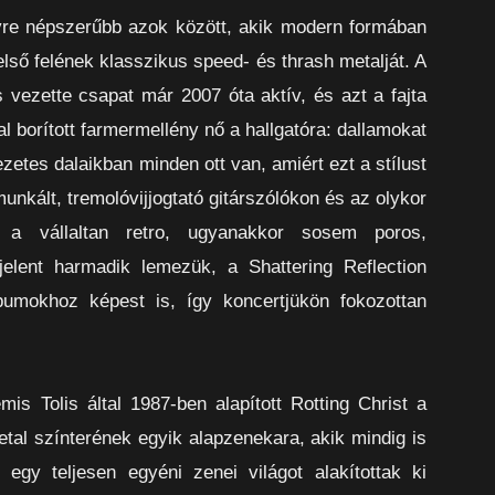
gyre népszerűbb azok között, akik modern formában
lső felének klasszikus speed- és thrash metalját. A
vezette csapat már 2007 óta aktív, és azt a fajta
al borított farmermellény nő a hallgatóra: dallamokat
tes dalaikban minden ott van, amiért ezt a stílust
munkált, tremolóvijjogtató gitárszólókon és az olykor
 a vállaltan retro, ugyanakkor sosem poros,
jelent harmadik lemezük, a Shattering Reflection
lbumokhoz képest is, így koncertjükön fokozottan
s Tolis által 1987-ben alapított Rotting Christ a
tal színterének egyik alapzenekara, akik mindig is
 egy teljesen egyéni zenei világot alakítottak ki