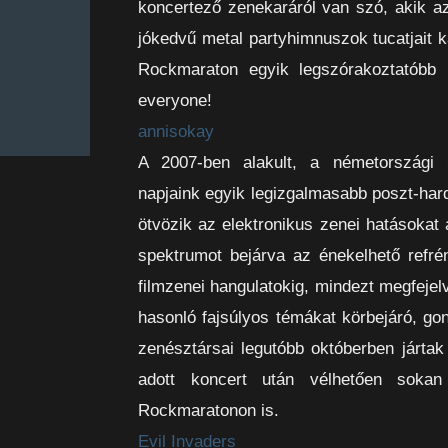
koncertező zenekaráról van szó, akik az
jókedvű metal partyhimnuszok tucatjait ka
Rockmaraton egyik legszórakoztatóbb k
everyone!
annisokay
A 2007-ben alakult, a németországi 
napjaink egyik legizgalmasabb poszt-har
ötvözik az elektronikus zenei hatásokat 
spektrumot bejárva az énekelhető refré
filmzenei hangulatokig, mindezt megfejel
hasonló fajsúlyos témákat körbejáró, g
zenésztársai legutóbb októberben járt
adott koncert után vélhetően sokan
Rockmaratonon is.
Evil Invaders