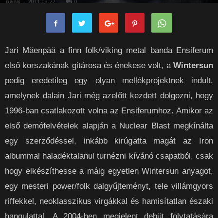
pank
-
2011-03-22
0
Jari Mäenpää a finn folk/viking metal banda Ensiferum
első korszakának gitárosa és énekese volt, a
Wintersun
pedig eredetileg egy olyan mellékprojektnek indult,
amelynek dalain Jari még azelőtt kezdett dolgozni, hogy
1996-ban csatlakozott volna az Ensiferumhoz. Amikor az
első demófelvételek alapján a Nuclear Blast megkínálta
egy szerződéssel, inkább kirúgatta magát az Iron
albummal haladéktalanul turnézni kívánó csapatból, csak
hogy elkészíthesse a máig egyetlen Wintersun anyagot,
egy mesteri power/folk dalgyűjteményt, tele villámgyors
riffekkel, neoklasszikus virgákkal és hamisítatlan északi
hangulattal. A 2004-ben megjelent debüt folytatására