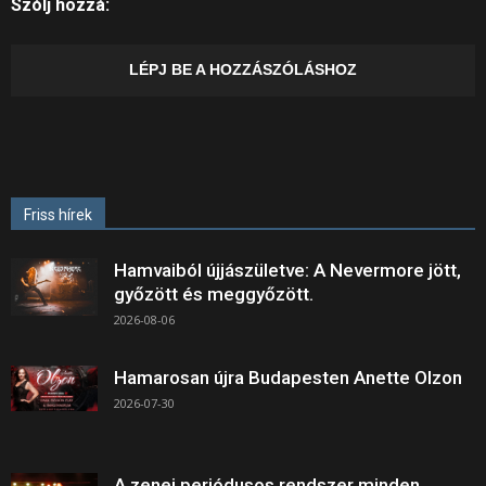
Szólj hozzá:
LÉPJ BE A HOZZÁSZÓLÁSHOZ
Friss hírek
Hamvaiból újjászületve: A Nevermore jött,
győzött és meggyőzött.
2026-08-06
Hamarosan újra Budapesten Anette Olzon
2026-07-30
A zenei periódusos rendszer minden