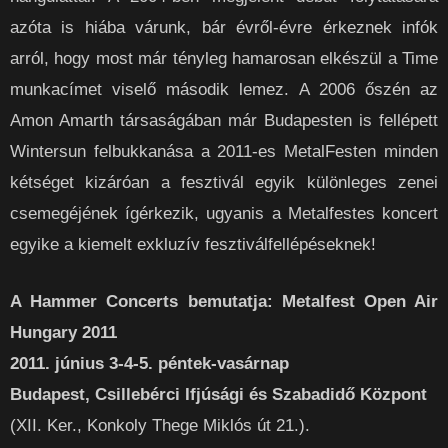
azóta is hiába várunk, bár évről-évre érkeznek infók
arról, hogy most már tényleg hamarosan elkészül a Time
munkacímet viselő második lemez. A 2006 őszén az
Amon Amarth társaságában már Budapesten is fellépett
Wintersun felbukkanása a 2011-es MetalFesten minden
kétséget kizáróan a fesztivál egyik különleges zenei
csemegéjének ígérkezik, ugyanis a Metalfestes koncert
egyike a kiemelt exkluzív fesztiválfellépéseknek!
A Hammer Concerts bemutatja: Metalfest Open Air
Hungary 2011
2011. június 3-4-5. péntek-vasárnap
Budapest, Csillebérci Ifjúsági és Szabadidő Központ
(XII. Ker., Konkoly Thege Miklós út 21.).