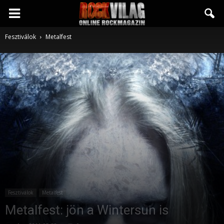
Rockvilág.hu
Fesztiválok
Metalfest
online
rockmagazin
Fesztiválok
Metalfest
Metalfest: jön a Wintersun is