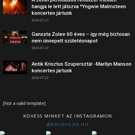
hangja le lett játszva *Yngwie Malmsteen
koncerten jártunk
2026-07-27
Ganxsta Zolee 60 éves – így még biztosan
nem ünnepelt születésnapot
2026-07-23
Antik Krisztus Szupersztár -Marilyn Manson
koncerten jártunk
2026-07-23
[Not a valid template]
KÖVESS MINKET AZ INSTAGRAMON
@ROCKVILAG.HU