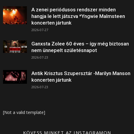
A zenei periódusos rendszer minden
hangja le lett játszva *Yngwie Malmsteen
koncerten jártunk
2026-07-27
Ganxsta Zolee 60 éves – így még biztosan
nem ünnepelt születésnapot
2026-07-23
Antik Krisztus Szupersztár -Marilyn Manson
koncerten jártunk
2026-07-23
[Not a valid template]
KÖVESS MINKET AZ INSTAGRAMON