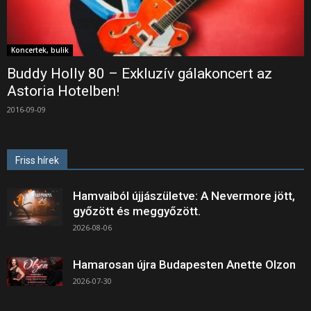
Koncertek, bulik
Buddy Holly 80 – Exkluzív gálakoncert az
Astoria Hotelben!
2016-09-09
Friss hírek
Hamvaiból újjászületve: A Nevermore jött,
győzött és meggyőzött.
2026-08-06
Hamarosan újra Budapesten Anette Olzon
2026-07-30