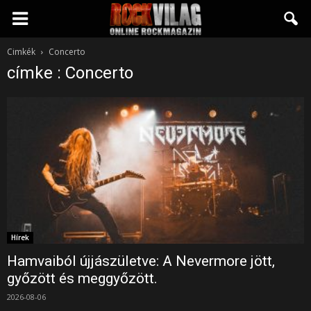
Rockvilág.hu
Cimkék
Concerto
címke : Concerto
online
rockmagazin
Hírek
Hamvaiból újjászületve: A Nevermore jött,
győzött és meggyőzött.
2026-08-06