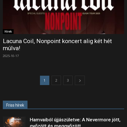
Hírek
Lacuna Coil, Nonpoint koncert alig két hét
múlva!
2025-10-17
1
2
3
Friss hírek
Hamvaiból újjászületve: A Nevermore jött,
győzött és meggyőzött.