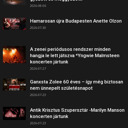
2026-08-06
Hamarosan újra Budapesten Anette Olzon
2026-07-30
A zenei periódusos rendszer minden
hangja le lett játszva *Yngwie Malmsteen
koncerten jártunk
2026-07-27
Ganxsta Zolee 60 éves – így még biztosan
nem ünnepelt születésnapot
2026-07-23
Antik Krisztus Szupersztár -Marilyn Manson
koncerten jártunk
2026-07-23