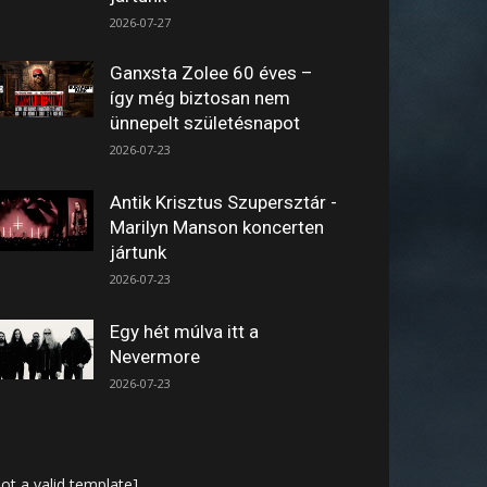
2026-07-27
Ganxsta Zolee 60 éves –
így még biztosan nem
ünnepelt születésnapot
2026-07-23
Antik Krisztus Szupersztár -
Marilyn Manson koncerten
jártunk
2026-07-23
Egy hét múlva itt a
Nevermore
2026-07-23
ot a valid template]