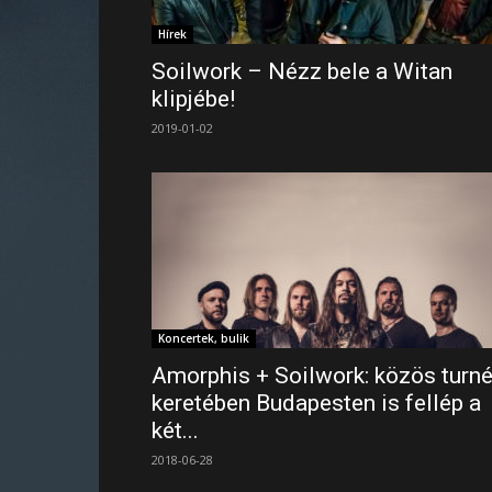
Hírek
Soilwork – Nézz bele a Witan
klipjébe!
2019-01-02
Koncertek, bulik
Amorphis + Soilwork: közös turn
keretében Budapesten is fellép a
két...
2018-06-28