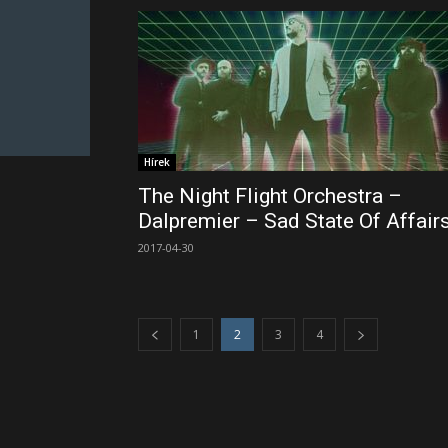
Hírek
The Night Flight Orchestra –
Dalpremier – Sad State Of Affair
2017-04-30
1
2
3
4