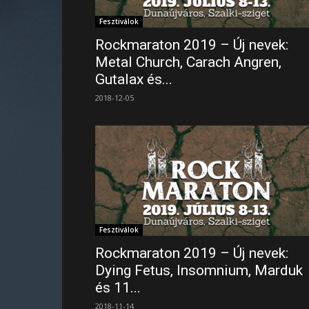
Fesztiválok
Rockmaraton 2019 – Új nevek:
Metal Church, Carach Angren,
Gutalax és...
2018-12-05
Fesztiválok
Rockmaraton 2019 – Új nevek:
Dying Fetus, Insomnium, Marduk
és 11...
2018-11-14