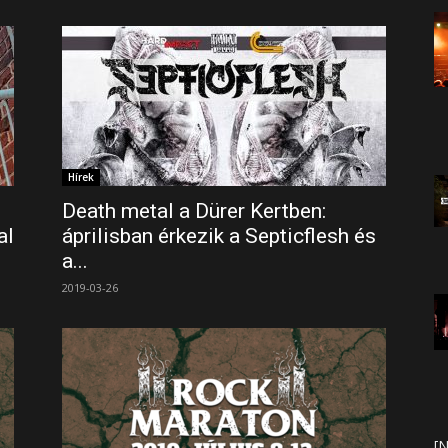
Hírek
Death metal a Dürer Kertben:
al
áprilisban érkezik a Septicflesh és
a...
2019-03-26
[N