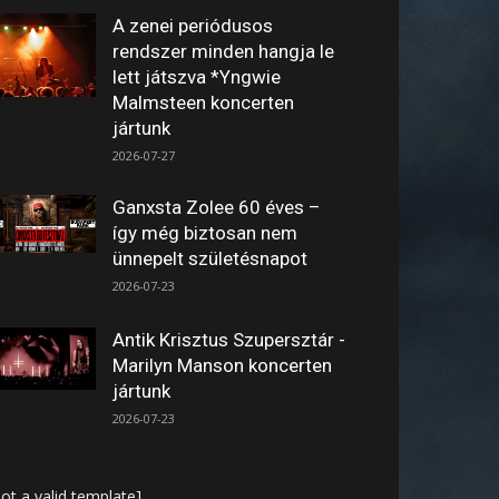
A zenei periódusos
rendszer minden hangja le
lett játszva *Yngwie
Malmsteen koncerten
jártunk
2026-07-27
Ganxsta Zolee 60 éves –
így még biztosan nem
ünnepelt születésnapot
2026-07-23
Antik Krisztus Szupersztár -
Marilyn Manson koncerten
jártunk
2026-07-23
ot a valid template]