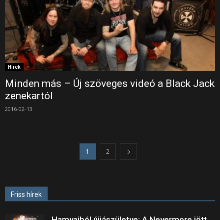
Hírek
Minden más – Új szöveges videó a Black Jack
zenekartól
2016-02-13
1
2
Friss hírek
Hamvaiból újjászületve: A Nevermore jött,