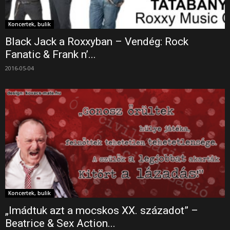
Koncertek, bulik
Black Jack a Roxxyban – Vendég: Rock
Fanatic & Frank n’...
2016-05-04
Koncertek, bulik
„Imádtuk azt a mocskos XX. századot” –
Beatrice & Sex Action...