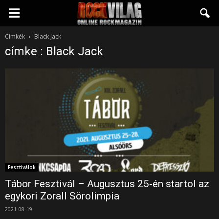
Rockvilág.hu
Cimkék
Black Jack
címke : Black Jack
online
rockmagazin
Fesztiválok
Tábor Fesztivál – Augusztus 25-én startol az
egykori Zorall Sörolimpia
2021-08-19