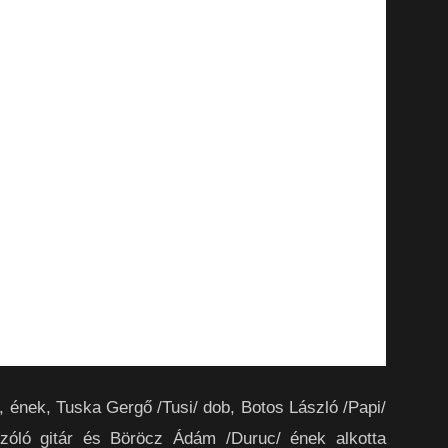
r, ének, Tuska Gergő /Tusi/ dob, Botos László /Papi/
szóló gitár és Böröcz Ádám /Duruc/ ének alkotta