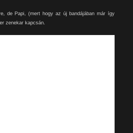
ve, de Papi, (mert hogy az új bandájában már így
ller zenekar kapcsán.