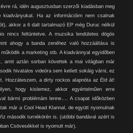
y évre rá, idén augusztusban szerzői kiadásban meg
zó kiadványukat. Ha az információim nem csalnak
ót), akkor a 6 dalt tartalmazó EP még Duruc nélkül
bis nincs feltüntetve. A muzsika lendületes dögös
 mint ahogy a banda zenéhez való hozzáállása is
 működik a marketing stb. A kiadvánnyal egyidőben
oz, amit aztán sorban követtek a mai világban már
sodik hivatalos videóra sem kellett sokáig várni, ez
t. Hozzáteszem, a dirty rockos alapnóta az Éld át!
lyen, hogy kislemez, akkor egyértelműen erre
ával bármi problémám lenne…. A csapat időközben
ottak már a Cool Head Klannal, de együtt nyomulnak
Víz második turnékörén is. (utóbbi bandával azért is
bban Csövesékkel is nyomult már).