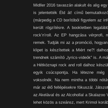
Midller 2016 tavaszán alakult és alig eg
is jelentették Éld át! című bemutatko
(márpedig a CD borítóból figyelem az inf
került rögzítésre. A bookletben legaláb
rock’n’roll. Az EP hangzása vérprofi,
remek. Tudják mi az a promóció, hogyan
klipet is készítettek a Miért ne?! dalh
trendnek számító „lyrics-videók” is. A má
a Hétköznapi rock and roll dalhoz készül
egyik csúcspontja. Ha létezne még i
voksolnék. Na nem mintha a többi nót
már az élő fellépésekre fókuszál. Játsz
az Akelával és az Alcohollal a Skalazoo 
lehet közös a szeánsz, mert Krimol korá