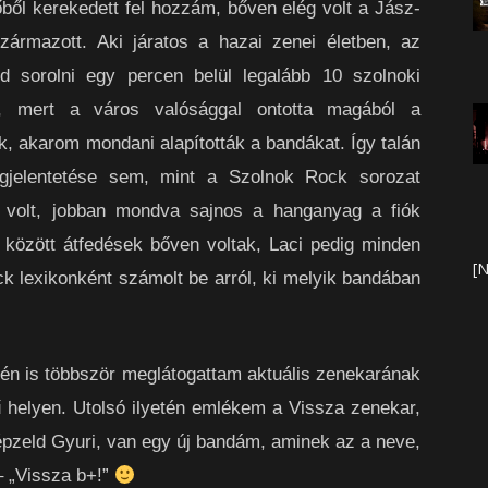
ől kerekedett fel hozzám, bőven elég volt a Jász-
zármazott. Aki járatos a hazai zenei életben, az
d sorolni egy percen belül legalább 10 szolnoki
z, mert a város valósággal ontotta magából a
, akarom mondani alapították a bandákat. Így talán
gjelentetése sem, mint a Szolnok Rock sorozat
volt, jobban mondva sajnos a hanganyag a fiók
 között átfedések bőven voltak, Laci pedig minden
[N
k lexikonként számolt be arról, ki melyik bandában
 én is többször meglátogattam aktuális zenekarának
vű helyen. Utolsó ilyetén emlékem a Vissza zenekar,
épzeld Gyuri, van egy új bandám, aminek az a neve,
– „Vissza b+!”