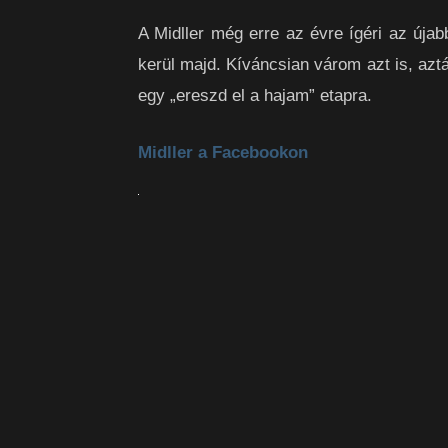
A Midller még erre az évre ígéri az újab
kerül majd. Kíváncsian várom azt is, azt
egy „ereszd el a hajam” etapra.
Midller a Facebookon