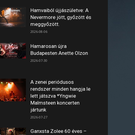
Hamvaiból újjászületve: A
Nevermore jött, győzött és
meggyőzött.
2026-08-06
Hamarosan újra
Budapesten Anette Olzon
2026-07-30
A zenei periódusos
rendszer minden hangja le
lett játszva *Yngwie
Malmsteen koncerten
jártunk
2026-07-27
Ganxsta Zolee 60 éves –