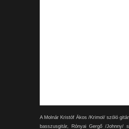
A Molnár Kristóf Ákos /Krimol/ szóló gitá
basszusgitár, Rónyai Gergő /Johnny/ 