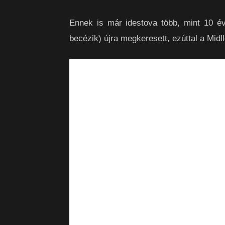
Ennek is már idestova több, mint 10 é
becézik) újra megkeresett, ezúttal a Mid