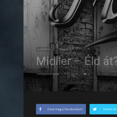
Lemezkritikák
Magyar
Midller – Éld át
rockpanorama
-
2017-10-23
0
Oszd meg a Facebookon!
Tweet on 