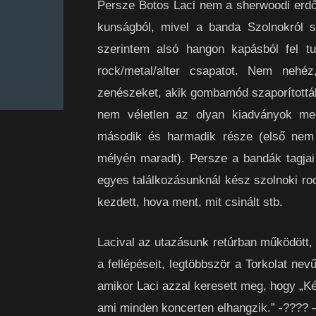
Persze Botos Laci nem a sherwoodi erdőb
kunságból, mivel a banda Szolnokról s
szerintem alsó hangon kapásból fel tu
rock/metal/alter csapatot. Nem nehé
zenészeket, akik gombamód szaporították
nem véletlen az olyan kiadványok me
második és harmadik része (első nem 
mélyén maradt). Persze a bandák tagjai
egyes találkozásunknál kész szolnoki roc
kezdett, hova ment, mit csinált stb.
Lacival az utazásunk retúrban működött,
a fellépéseit, legtöbbször a Torkolat ne
amikor Laci azzal keresett meg, hogy „K
ami minden koncerten elhangzik.” -???? 