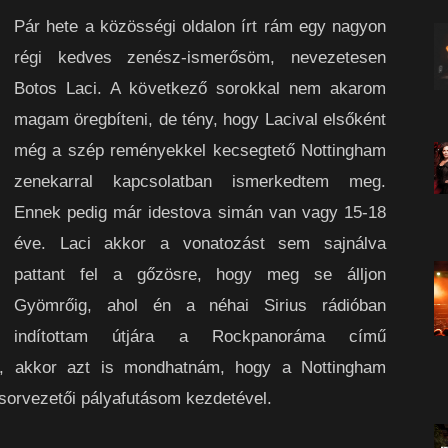
Pár hete a közösségi oldalon írt rám egy nagyon
régi kedves zenész-ismerősöm, nevezetesen
Botos Laci. A következő sorokkal nem akarom
magam öregbíteni, de tény, hogy Lacival elsőként
még a szép reményekkel kecsegtető Nottingham
zenekarral kapcsolatban ismerkedtem meg.
Ennek pedig már idestova simán van vagy 15-18
éve. Laci akkor a vonatozást sem sajnálva
pattant fel a gőzösre, hogy meg se álljon
Gyömrőig, ahol én a néhai Sirius rádióban
indítottam útjára a Rockpanoráma című
k, akkor azt is mondhatnám, hogy a Nottingham
űsorvezetői pályafutásom kezdetével.