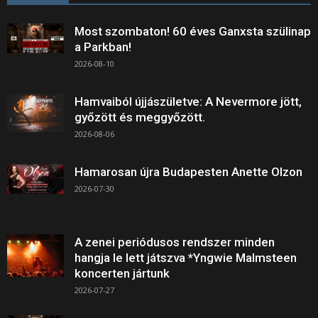
Most szombaton! 60 éves Ganxsta szülinap
a Parkban!
2026-08-10
Hamvaiból újjászületve: A Nevermore jött,
győzött és meggyőzött.
2026-08-06
Hamarosan újra Budapesten Anette Olzon
2026-07-30
A zenei periódusos rendszer minden
hangja le lett játszva *Yngwie Malmsteen
koncerten jártunk
2026-07-27