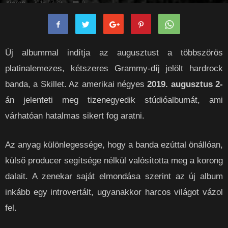
Kieron
-
2019-07-29
0
Új albummal indítja az augusztust a többszörös
platinalemezes, kétszeres Grammy-díj jelölt hardrock
banda, a Skillet. Az amerikai négyes
2019. augusztus 2-
án jelenteti meg tizenegyedik stúdióalbumát, ami
várhatóan hatalmas sikert fog aratni.
Az anyag különlegessége, hogy a banda ezúttal önállóan,
külső producer segítsége nélkül valósította meg a korong
dalait. A zenekar saját elmondása szerint az új album
inkább egy introvertált, ugyanakkor harcos világot vázol
fel.