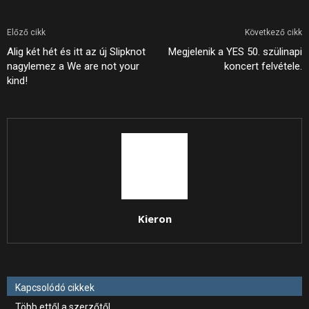
Előző cikk
Következő cikk
Alig két hét és itt az új Slipknot
Megjelenik a YES 50. szülinapi
nagylemez a We are not your
koncert felvétele.
kind!
Kieron
Kapcsolódó cikkek
Több ettől a szerzőtől