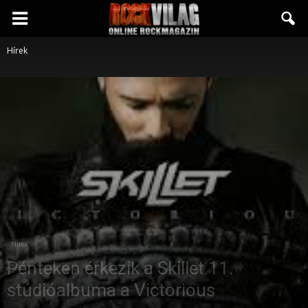
Rockvilág.hu
Hírek
online
rockmagazin
Hírek
Pénteken érkezik a Skillet 11.
stúdióalbuma a Victorious