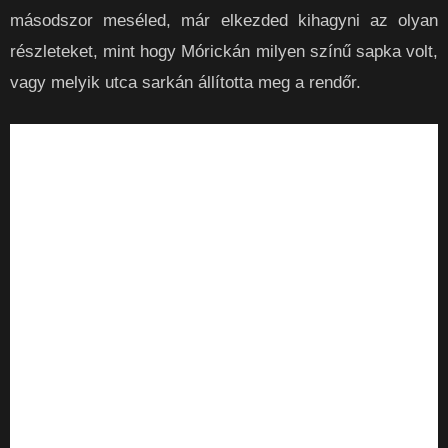
másodszor meséled, már elkezded kihagyni az olyan
részleteket, mint hogy Mórickán milyen színű sapka volt,
vagy melyik utca sarkán állította meg a rendőr.