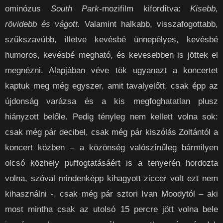
ominózus
South Park
-mozifilm kifordítva:
Kisebb,
rövidebb és vágott.
Valamint halkabb, visszafogottabb,
szűkszavúbb, illetve kevésbé ünnepélyes, kevésbé
humoros, kevésbé megható, és kevesebben is jöttek el
megnézni. Alapjában véve tök ugyanazt a koncertet
kaptuk meg még egyszer, amit tavalyelőtt, csak épp az
újdonság varázsa és a kis megfoghatatlan plusz
hiányzott belőle. Pedig tényleg nem kellett volna sok:
csak még pár decibel, csak még pár kiszólás Zoltántól a
koncert közben – a közönség valószínűleg bármilyen
olcsó közhely puffogtatásáért is a tenyerén hordozta
volna, szóval mindenképp kihagyott ziccer volt ezt nem
kihasználni -, csak még pár sztori Ivan Moodytól – aki
most mintha csak az utolsó 15 percre jött volna bele