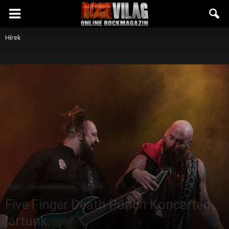
Rockvilág.hu
Hírek
online
rockmagazin
Hírek
Koncertbeszámolók
Külföldi
Five Finger Death Punch Koncerten
jártunk.