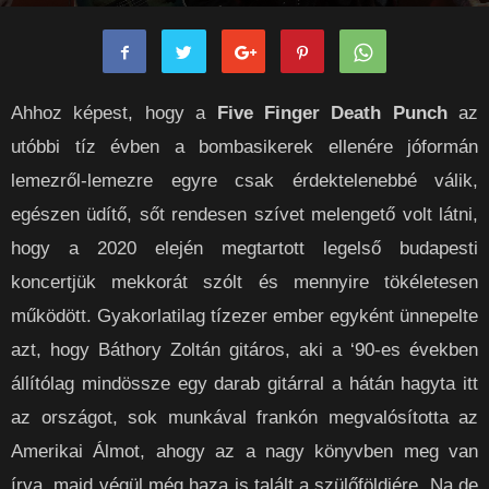
Kieron
-
2022-07-07
0
Ahhoz képest, hogy a
Five Finger Death Punch
az
utóbbi tíz évben a bombasikerek ellenére jóformán
lemezről-lemezre egyre csak érdektelenebbé válik,
egészen üdítő, sőt rendesen szívet melengető volt látni,
hogy a 2020 elején megtartott legelső budapesti
koncertjük mekkorát szólt és mennyire tökéletesen
működött. Gyakorlatilag tízezer ember egyként ünnepelte
azt, hogy Báthory Zoltán gitáros, aki a ‘90-es években
állítólag mindössze egy darab gitárral a hátán hagyta itt
az országot, sok munkával frankón megvalósította az
Amerikai Álmot, ahogy az a nagy könyvben meg van
írva, majd végül még haza is talált a szülőföldjére. Na de