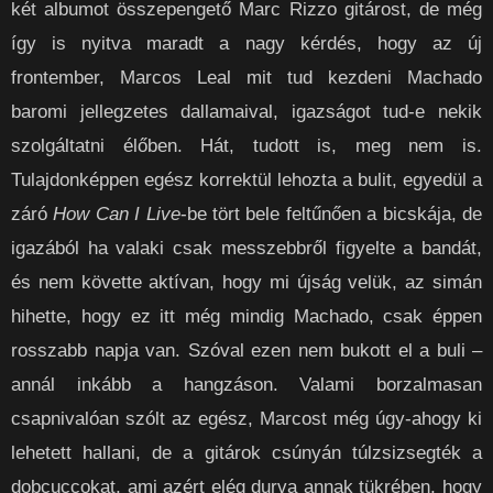
két albumot összepengető Marc Rizzo gitárost, de még
így is nyitva maradt a nagy kérdés, hogy az új
frontember, Marcos Leal mit tud kezdeni Machado
baromi jellegzetes dallamaival, igazságot tud-e nekik
szolgáltatni élőben. Hát, tudott is, meg nem is.
Tulajdonképpen egész korrektül lehozta a bulit, egyedül a
záró
How Can I Live
-be tört bele feltűnően a bicskája, de
igazából ha valaki csak messzebbről figyelte a bandát,
és nem követte aktívan, hogy mi újság velük, az simán
hihette, hogy ez itt még mindig Machado, csak éppen
rosszabb napja van. Szóval ezen nem bukott el a buli –
annál inkább a hangzáson. Valami borzalmasan
csapnivalóan szólt az egész, Marcost még úgy-ahogy ki
lehetett hallani, de a gitárok csúnyán túlzsizsegték a
dobcuccokat, ami azért elég durva annak tükrében, hogy