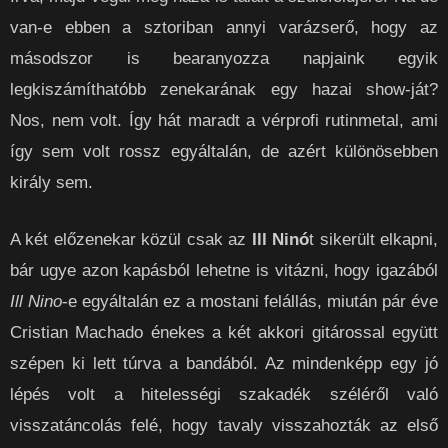
van-e ebben a sztoriban annyi varázserő, hogy az
másodszor is bearanyozza napjaink egyik
legkiszámíthatóbb zenekarának egy hazai show-ját?
Nos, nem volt. Így hát maradt a vérprofi rutinmetal, ami
így sem volt rossz egyáltalán, de azért különösebben
király sem.
A két előzenekar közül csak az
Ill Ninó
t sikerült elkapni,
bár ugye azon kapásból lehetne is vitázni, hogy igazából
Ill Nino
-e egyáltalán ez a mostani felállás, miután pár éve
Cristian Machado énekes a két akkori gitárossal együtt
szépen ki lett túrva a bandából. Az mindenképp egy jó
lépés volt a hitelességi szakadék széléről való
visszatáncolás felé, hogy tavaly visszahozták az első