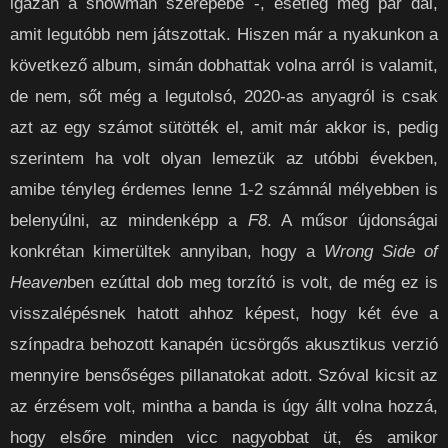
igazán a showman szerepébe -, esetleg még pár dal,
amit legutóbb nem játszottak. Hiszen már a nyakunkon a
következő album, simán dobhattak volna arról is valamit,
de nem, sőt még a legutolsó, 2020-as anyagról is csak
azt az egy számot sütötték el, amit már akkor is, pedig
szerintem ha volt olyan lemezük az utóbbi években,
amibe tényleg érdemes lenne 1-2 számnál mélyebben is
belenyúlni, az mindenképp a
F8
. A műsor újdonságai
konkrétan kimerültek annyiban, hogy a
Wrong Side of
Heaven
ben ezúttal dob meg torzító is volt, de még ez is
visszalépésnek hatott ahhoz képest, hogy két éve a
színpadra behozott kanapén ücsörgős akusztikus verzió
mennyire bensőséges pillanatokat adott. Szóval kicsit az
az érzésem volt, mintha a banda is úgy állt volna hozzá,
hogy elsőre minden vicc nagyobbat üt, és amikor