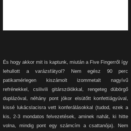
És hogy akkor mit is kaptunk, miután a Five Fingerről így
lehullott a varázsfátyol? Nem egész 90 perc
patikamérlegen kiszámolt izommetalt nagyívű
refrénekkel, csilivili gitárszólókkal, rengeteg dübörgő
duplázóval, néhány pont jókor elsütőtt konfettiágyúval,
kissé lukácslacisra vett konferálásokkal (tudod, ezek a
kis, 2-3 mondatos felvezetések, aminek nahát, ki hitte
volna, mindig pont egy számcím a csattanója). Nem