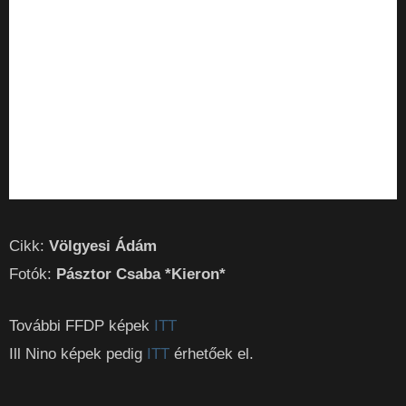
Cikk:
Völgyesi Ádám
Fotók:
Pásztor Csaba *Kieron*
További FFDP képek
ITT
Ill Nino képek pedig
ITT
érhetőek el.