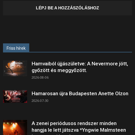
LÉPJ BE A HOZZÁSZÓLÁSHOZ
Friss hírek
Hamvaiból újjászületve: A Nevermore jött,
győzött és meggyőzött.
2026-08-06
Hamarosan újra Budapesten Anette Olzon
2026-07-30
A zenei periódusos rendszer minden
hangja le lett játszva *Yngwie Malmsteen